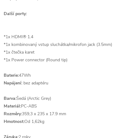
Další porty:
*1x HDMI® 1.4
*1x kombinovaný vstup sluchátka/mikrofon jack (3.5mm)
*1x čtečka karet
*1x Power connector (Round tip)
Baterie:
47Wh
Napájení:
bez adaptéru
Barva:
Šedá (Arctic Grey)
Materiál:
PC-ABS
Rozměry:
359,3 x 235 x 17.9 mm
Hmotnost:
Od 1,62kg
Záruka:
2 roky