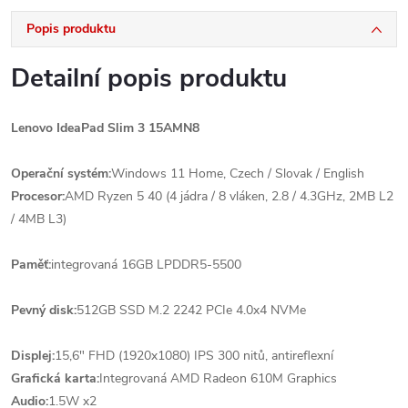
Popis produktu
Detailní popis produktu
Lenovo IdeaPad Slim 3 15AMN8
Operační systém:
Windows 11 Home, Czech / Slovak / English
Procesor:
AMD Ryzen 5 40 (4 jádra / 8 vláken, 2.8 / 4.3GHz, 2MB L2
/ 4MB L3)
Paměť:
integrovaná 16GB LPDDR5-5500
Pevný disk:
512GB SSD M.2 2242 PCIe 4.0x4 NVMe
Displej:
15,6" FHD (1920x1080) IPS 300 nitů, antireflexní
Grafická karta:
Integrovaná AMD Radeon 610M Graphics
Audio:
1.5W x2