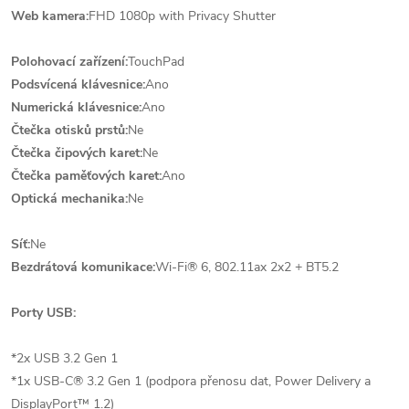
Web kamera:
FHD 1080p with Privacy Shutter
Polohovací zařízení:
TouchPad
Podsvícená klávesnice:
Ano
Numerická klávesnice:
Ano
Čtečka otisků prstů:
Ne
Čtečka čipových karet:
Ne
Čtečka paměťových karet:
Ano
Optická mechanika:
Ne
Síť:
Ne
Bezdrátová komunikace:
Wi-Fi® 6, 802.11ax 2x2 + BT5.2
Porty USB:
*2x USB 3.2 Gen 1
*1x USB-C® 3.2 Gen 1 (podpora přenosu dat, Power Delivery a
DisplayPort™ 1.2)