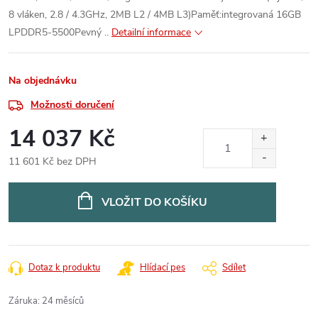
8 vláken, 2.8 / 4.3GHz, 2MB L2 / 4MB L3)Paměť:integrovaná 16GB
LPDDR5-5500Pevný ..
Detailní informace
Na objednávku
Možnosti doručení
14 037 Kč
11 601 Kč bez DPH
Měrná
cena:
VLOŽIT DO KOŠÍKU
Dotaz k produktu
Hlídací pes
Sdílet
Záruka
:
24 měsíců