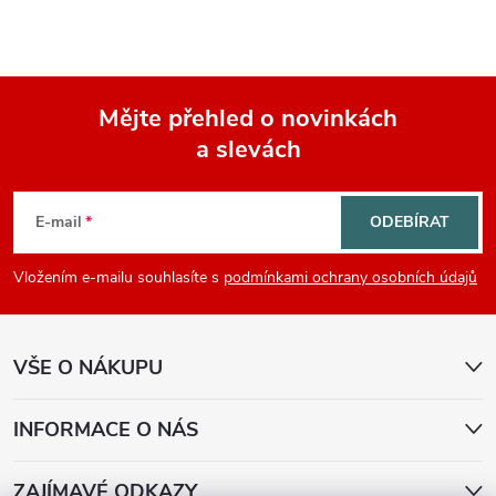
Mějte přehled o novinkách
a slevách
Z
á
E-mail
ODEBÍRAT
p
Vložením e-mailu souhlasíte s
podmínkami ochrany osobních údajů
a
VŠE O NÁKUPU
t
í
INFORMACE O NÁS
ZAJÍMAVÉ ODKAZY