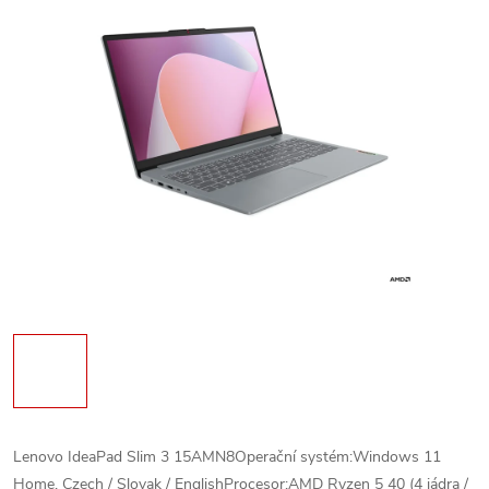
Lenovo IdeaPad Slim 3 15AMN8Operační systém:Windows 11
Home, Czech / Slovak / EnglishProcesor:AMD Ryzen 5 40 (4 jádra /