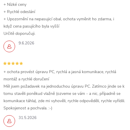
+ Nízké ceny
+ Rychlé odeslání
+ Upozornění na nepasujicí obal, ochota vyměnit ho zdarma, i
když cena pasujícího byla vyšší
Určitě doporučuji.
9.6.2026
+ ochota provést úpravu PC, rychlá a jasná komunikace, rychlá
montáž a rychlé doručení
Měl jsem požadavek na jednoduchou úpravu PC. Zatímco jinde se k
tomu stavěli poněkud vlažně (ozveme se vám - a nic, případně se
komunikace táhla), zde mi vyhověli, rychle odpověděli, rychle vyřídili.
Spokojenost a pochvala. :-)
31.5.2026