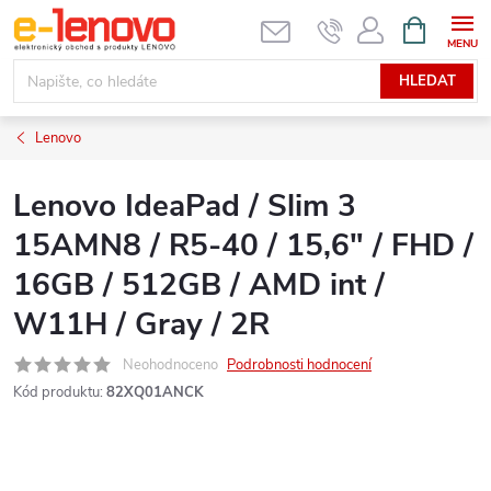
Přejít
NÁKUPNÍ
KOŠÍK
na
obsah
HLEDAT
Lenovo
Lenovo IdeaPad / Slim 3
15AMN8 / R5-40 / 15,6" / FHD /
16GB / 512GB / AMD int /
W11H / Gray / 2R
Neohodnoceno
Podrobnosti hodnocení
Kód produktu:
82XQ01ANCK