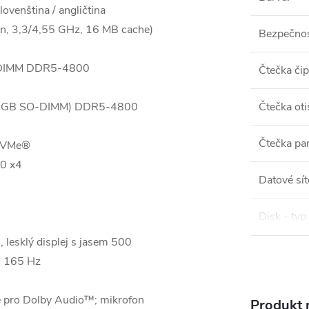
venština / angličtina
n, 3,3/4,55 GHz, 16 MB cache)
Bezpečnos
-DIMM DDR5-4800
Čtečka či
16 GB SO-DIMM) DDR5-4800
Čtečka oti
Čtečka pa
NVMe®
.0 x4
Datové sít
Disk - typ
:
esklý displej s jasem 500
, 165 Hz
é pro Dolby Audio™; mikrofon
Produkt n