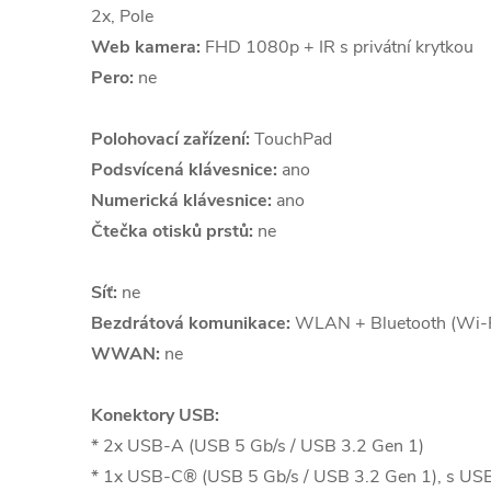
2x, Pole
Web kamera:
FHD 1080p + IR s privátní krytkou
Pero:
ne
Polohovací zařízení:
TouchPad
Podsvícená klávesnice:
ano
Numerická klávesnice:
ano
Čtečka otisků prstů:
ne
Síť:
ne
Bezdrátová komunikace:
WLAN + Bluetooth (Wi-F
WWAN:
ne
Konektory USB:
* 2x USB-A (USB 5 Gb/s / USB 3.2 Gen 1)
* 1x USB-C® (USB 5 Gb/s / USB 3.2 Gen 1), s USB