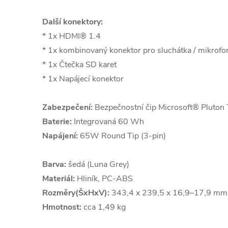
Další konektory:
* 1x HDMI® 1.4
* 1x kombinovaný konektor pro sluchátka / mikrof
* 1x Čtečka SD karet
* 1x Napájecí konektor
Zabezpečení:
Bezpečnostní čip Microsoft® Pluton
Baterie:
Integrovaná 60 Wh
Napájení:
65W Round Tip (3-pin)
Barva:
šedá (Luna Grey)
Materiál:
Hliník, PC-ABS
Rozměry(ŠxHxV):
343,4 x 239,5 x 16,9–17,9 mm
Hmotnost:
cca 1,49 kg