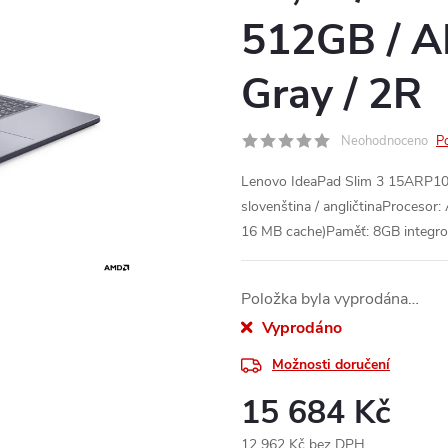
512GB / A
Gray / 2R
Neohodnoceno
P
Lenovo IdeaPad Slim 3 15ARP10
slovenština / angličtinaProcesor
16 MB cache)Paměť: 8GB integro
Položka byla vyprodána…
Vyprodáno
Možnosti doručení
15 684 Kč
12 962 Kč bez DPH