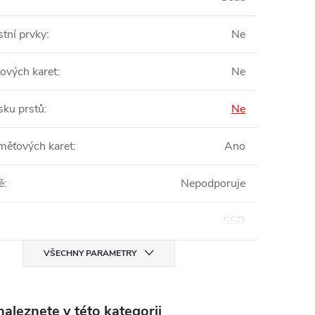
tní prvky
:
Ne
pových karet
:
Ne
sku prstů
:
Ne
měťových karet
:
Ano
ě
:
Nepodporuje
SSD
VŠECHNY PARAMETRY
aleznete v této kategorii