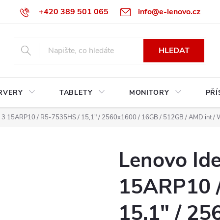
+420 389 501 065
info@e-lenovo.cz
HLEDAT
RVERY
TABLETY
MONITORY
PŘÍ
m 3 15ARP10 / R5-7535HS / 15,1" / 2560x1600 / 16GB / 512GB / AMD int / 
Lenovo Ide
15ARP10 /
15,1" / 25