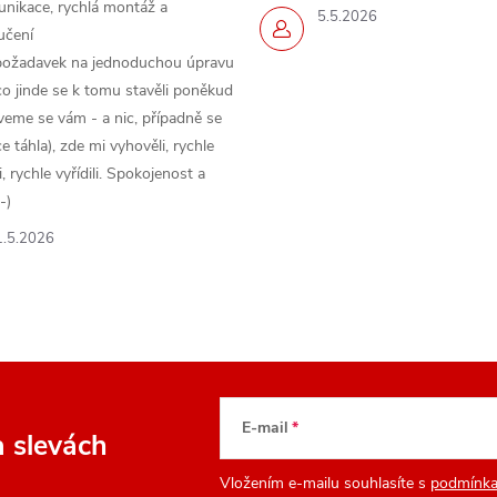
nikace, rychlá montáž a
5.5.2026
učení
požadavek na jednoduchou úpravu
o jinde se k tomu stavěli poněkud
veme se vám - a nic, případně se
 táhla), zde mi vyhověli, rychle
 rychle vyřídili. Spokojenost a
-)
1.5.2026
E-mail
a slevách
Vložením e-mailu souhlasíte s
podmínka