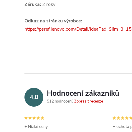
Záruka:
2 roky
Odkaz na stránku výrobce:
https://psref.lenovo.com/Detail/IdeaPad_Slim_
Hodnocení zákazníků
4,8
512 hodnocení
Zobrazit recenze
+ Nízké ceny
+ ochota p