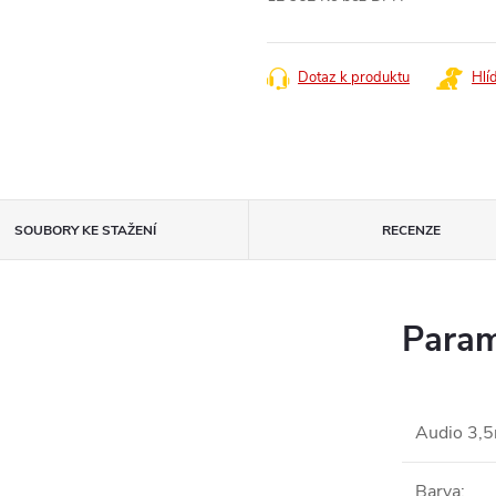
Měrná
cena:
Dotaz k produktu
Hlí
SOUBORY KE STAŽENÍ
RECENZE
Param
Audio 3,
Barva
: