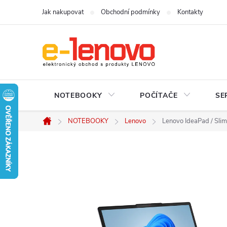
Přejít
Jak nakupovat
Obchodní podmínky
Kontakty
na
obsah
NOTEBOOKY
POČÍTAČE
SE
NOTEBOOKY
Lenovo
Lenovo IdeaPad / Sli
Domů