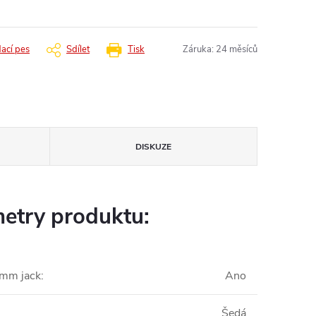
dací pes
Sdílet
Tisk
Záruka
:
24 měsíců
DISKUZE
etry produktu:
5mm jack
:
Ano
Šedá