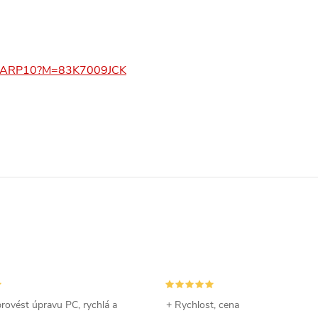
3_15ARP10?M=83K7009JCK
rovést úpravu PC, rychlá a
+ Rychlost, cena