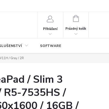
NÁKUPNÍ
KOŠÍK
Prázdný košík
Přihlášení
SLUŠENSTVÍ
SOFTWARE
W11H / Gray / 2R
aPad / Slim 3
 R5-7535HS /
60x1600 / 16GB /