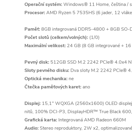
Operační systém:
Windows® 11 Home, čeština / slo
Procesor:
AMD Ryzen 5 7535HS (6 jader, 12 vláke
Paměť:
8GB integrovaná DDR5-4800 + 8GB SO
Počet slotů (celkem/volných):
(1/0)
Maximální velikost:
24 GB (8 GB integrované + 
Pevný disk:
512GB SSD M.2 2242 PCIe® 4.0x4 
Sloty pevného disku:
Dva sloty M.2 2242 PCIe® 4
Optická mechanika:
ne
Čtečka paměťových karet:
ano
Displej:
15,1" WQXGA (2560x1600) OLED displej, l
nitů, 100% DCI-P3, DisplayHDR™ True Black 600
Grafická karta:
Integrovaná AMD Radeon 660M
Audio:
Stereo reproduktory, 2W x2, optimalizovan