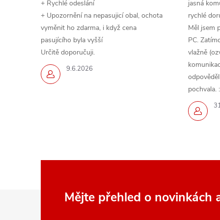
+ Rychlé odeslání
jasná komu
+ Upozornění na nepasujicí obal, ochota
rychlé dor
vyměnit ho zdarma, i když cena
Měl jsem 
pasujícího byla vyšší
PC. Zatímc
Určitě doporučuji.
vlažně (oz
komunikace
9.6.2026
odpověděli,
pochvala. :
3
Z
Mějte přehled o novinkách