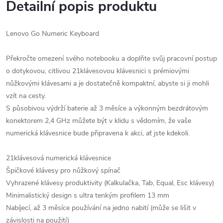
Detailní popis produktu
Lenovo Go Numeric Keyboard
Překročte omezení svého notebooku a doplňte svůj pracovní postup
o dotykovou, citlivou 21klávesovou klávesnici s prémiovými
nůžkovými klávesami a je dostatečně kompaktní, abyste si ji mohli
vzít na cesty.
S působivou výdrží baterie až 3 měsíce a výkonným bezdrátovým
konektorem 2,4 GHz můžete být v klidu s vědomím, že vaše
numerická klávesnice bude připravena k akci, ať jste kdekoli.
21klávesová numerická klávesnice
Špičkové klávesy pro nůžkový spínač
Vyhrazené klávesy produktivity (Kalkulačka, Tab, Equal, Esc klávesy)
Minimalistický design s ultra tenkým profilem 13 mm
Nabíjecí, až 3 měsíce používání na jedno nabití (může se lišit v
závislosti na použití)