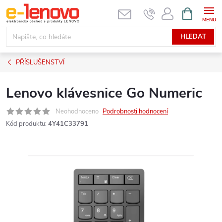
Přejít
NÁKUPNÍ
KOŠÍK
na
obsah
HLEDAT
PŘÍSLUŠENSTVÍ
Lenovo klávesnice Go Numeric
Neohodnoceno
Podrobnosti hodnocení
Kód produktu:
4Y41C33791