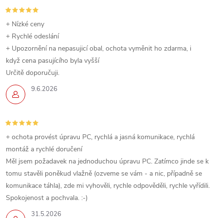
+ Nízké ceny
+ Rychlé odeslání
+ Upozornění na nepasujicí obal, ochota vyměnit ho zdarma, i
když cena pasujícího byla vyšší
Určitě doporučuji.
9.6.2026
+ ochota provést úpravu PC, rychlá a jasná komunikace, rychlá
montáž a rychlé doručení
Měl jsem požadavek na jednoduchou úpravu PC. Zatímco jinde se k
tomu stavěli poněkud vlažně (ozveme se vám - a nic, případně se
komunikace táhla), zde mi vyhověli, rychle odpověděli, rychle vyřídili.
Spokojenost a pochvala. :-)
31.5.2026