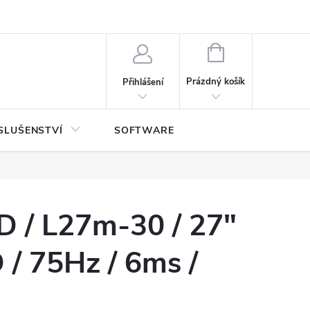
NÁKUPNÍ
KOŠÍK
Prázdný košík
Přihlášení
SLUŠENSTVÍ
SOFTWARE
D / L27m-30 / 27"
D / 75Hz / 6ms /