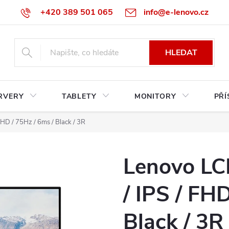
+420 389 501 065
info@e-lenovo.cz
HLEDAT
RVERY
TABLETY
MONITORY
PŘÍ
FHD / 75Hz / 6ms / Black / 3R
Lenovo LC
/ IPS / FH
Black / 3R