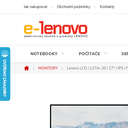
Přejít
Jak nakupovat
Obchodní podmínky
Kontakty
na
obsah
NOTEBOOKY
POČÍTAČE
SE
MONITORY
Lenovo LCD / L27m-30 / 27" / IPS / 
Domů