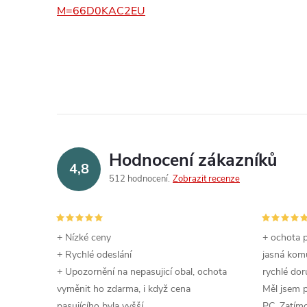
M=66D0KAC2EU
Hodnocení zákazníků
4,8
512 hodnocení
Zobrazit recenze
+ Nízké ceny
+ ochota p
+ Rychlé odeslání
jasná komu
+ Upozornění na nepasujicí obal, ochota
rychlé dor
vyměnit ho zdarma, i když cena
Měl jsem 
pasujícího byla vyšší
PC. Zatímc