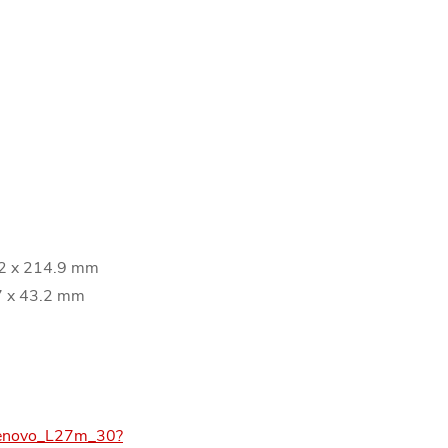
.2 x 214.9 mm
7 x 43.2 mm
/Lenovo_L27m_30?