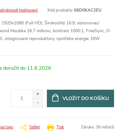
odrobnosti hodnocení
Kód produktu:
66D0KAC2EU
 1920x1080 (Full HD), Širokoúhlý 16:9, obnovovací
evná hloubka 16,7 milionu, kontrast 1000:1, FreeSync, D-
, integrované reproduktory, spotřeba energie 18W
11.8.2026
VLOŽIT DO KOŠÍKU
dací pes
Sdílet
Tisk
Záruka
:
36 měsíců