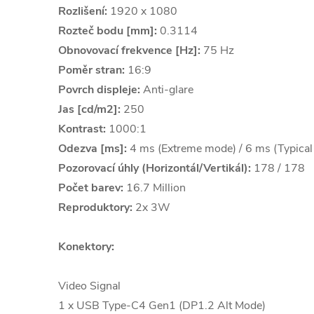
Rozlišení:
1920 x 1080
Rozteč bodu [mm]:
0.3114
Obnovovací frekvence [Hz]:
75 Hz
Poměr stran:
16:9
Povrch displeje:
Anti-glare
Jas [cd/m2]:
250
Kontrast:
1000:1
Odezva [ms]:
4 ms (Extreme mode) / 6 ms (Typica
Pozorovací úhly (Horizontál/Vertikál):
178 / 178
Počet barev:
16.7 Million
Reproduktory:
2x 3W
Konektory:
Video Signal
1 x USB Type-C4 Gen1 (DP1.2 Alt Mode)