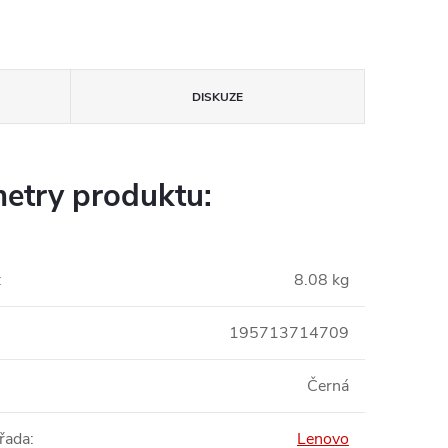
DISKUZE
etry produktu:
:
8.08 kg
195713714709
Černá
řada
:
Lenovo