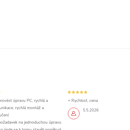
rovést úpravu PC, rychlá a
+ Rychlost, cena
nikace, rychlá montáž a
5.5.2026
učení
požadavek na jednoduchou úpravu
o jinde se k tomu stavěli poněkud