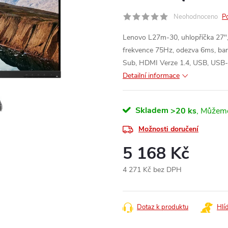
Neohodnoceno
P
Lenovo L27m-30, uhlopříčka 27",
frekvence 75Hz, odezva 6ms, bar
Sub, HDMI Verze 1.4, USB, USB-C
Detailní informace
Skladem
>20 ks
Možnosti doručení
5 168 Kč
4 271 Kč bez DPH
Měrná
cena:
Dotaz k produktu
Hlí