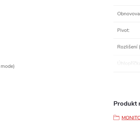
Obnovovac
Pivot
:
Rozlišení 
Úhlopříčk
l mode)
Produkt n
MONIT