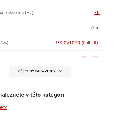
í frekvence (Hz)
:
75
Ano
(šxv)
:
1920x1080 (Full HD)
a
:
25" - 27"
VŠECHNY PARAMETRY
aleznete v této kategorii
ORY