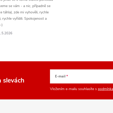
veme se vám - a nic, případně se
 táhla), zde mi vyhověli, rychle
 rychle vyřídili. Spokojenost a
-)
1.5.2026
E-mail
a slevách
Vložením e-mailu souhlasíte s
podmínka