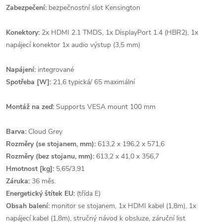
Zabezpečení:
bezpečnostní slot Kensington
Konektory:
2x HDMI 2.1 TMDS, 1x DisplayPort 1.4 (HBR2), 1x
napájecí konektor 1x audio výstup (3,5 mm)
Napájení:
integrované
Spotřeba [W]:
21,6 typická/ 65 maximální
Montáž na zeď:
Supports VESA mount 100 mm
Barva:
Cloud Grey
Rozměry (se stojanem, mm):
613,2 x 196,2 x 571,6
Rozměry (bez stojanu, mm):
613,2 x 41,0 x 356,7
Hmotnost [kg]:
5,65/3,91
Záruka:
36 měs.
Energetický štítek EU:
(třída E)
Obsah balení:
monitor se stojanem, 1x HDMI kabel (1,8m), 1x
napájecí kabel (1,8m), stručný návod k obsluze, záruční list