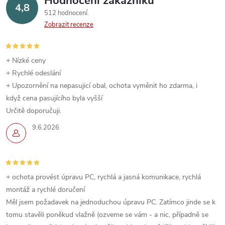
Hodnocení zákazníků
4,8
512 hodnocení
Zobrazit recenze
+ Nízké ceny
+ Rychlé odeslání
+ Upozornění na nepasujicí obal, ochota vyměnit ho zdarma, i
když cena pasujícího byla vyšší
Určitě doporučuji.
9.6.2026
+ ochota provést úpravu PC, rychlá a jasná komunikace, rychlá
montáž a rychlé doručení
Měl jsem požadavek na jednoduchou úpravu PC. Zatímco jinde se k
tomu stavěli poněkud vlažně (ozveme se vám - a nic, případně se