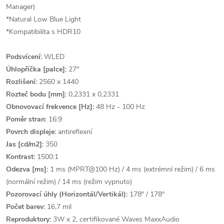
Manager)
*Natural Low Blue Light
*Kompatibilita s HDR10
Podsvícení:
WLED
Úhlopříčka [palce]:
27"
Rozlišení:
2560 x 1440
Rozteč bodu [mm]:
0,2331 x 0,2331
Obnovovací frekvence [Hz]:
48 Hz - 100 Hz
Poměr stran:
16:9
Povrch displeje:
antireflexní
Jas [cd/m2]:
350
Kontrast:
1500:1
Odezva [ms]:
1 ms (MPRT@100 Hz) / 4 ms (extrémní režim) / 6 ms
(normální režim) / 14 ms (režim vypnuto)
Pozorovací úhly (Horizontál/Vertikál):
178° / 178°
Počet barev:
16,7 mil
Reproduktory:
3W x 2, certifikované Waves MaxxAudio