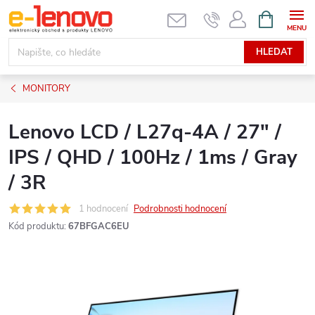
Přejít
NÁKUPNÍ
KOŠÍK
na
obsah
HLEDAT
MONITORY
Lenovo LCD / L27q-4A / 27" /
IPS / QHD / 100Hz / 1ms / Gray
/ 3R
1 hodnocení
Podrobnosti hodnocení
Kód produktu:
67BFGAC6EU