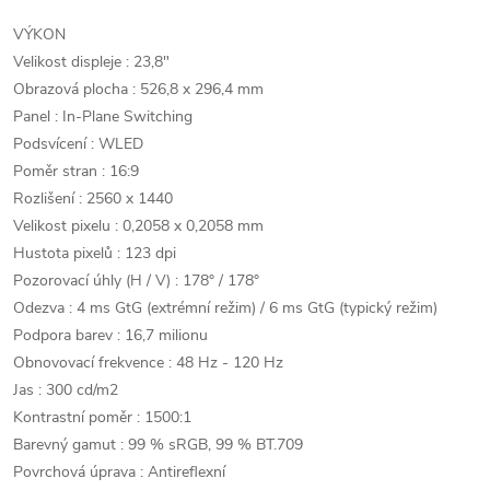
VÝKON
Velikost displeje : 23,8"
Obrazová plocha : 526,8 x 296,4 mm
Panel : In-Plane Switching
Podsvícení : WLED
Poměr stran : 16:9
Rozlišení : 2560 x 1440
Velikost pixelu : 0,2058 x 0,2058 mm
Hustota pixelů : 123 dpi
Pozorovací úhly (H / V) : 178° / 178°
Odezva : 4 ms GtG (extrémní režim) / 6 ms GtG (typický režim)
Podpora barev : 16,7 milionu
Obnovovací frekvence : 48 Hz - 120 Hz
Jas : 300 cd/m2
Kontrastní poměr : 1500:1
Barevný gamut : 99 % sRGB, 99 % BT.709
Povrchová úprava : Antireflexní