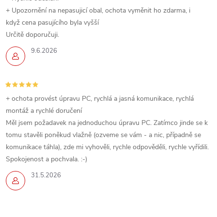
+ Upozornění na nepasujicí obal, ochota vyměnit ho zdarma, i
když cena pasujícího byla vyšší
Určitě doporučuji.
9.6.2026
+ ochota provést úpravu PC, rychlá a jasná komunikace, rychlá
montáž a rychlé doručení
Měl jsem požadavek na jednoduchou úpravu PC. Zatímco jinde se k
tomu stavěli poněkud vlažně (ozveme se vám - a nic, případně se
komunikace táhla), zde mi vyhověli, rychle odpověděli, rychle vyřídili.
Spokojenost a pochvala. :-)
31.5.2026