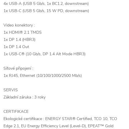
4x USB-A (USB 5 Gb/s, 1x BC1.2, downstream)
1x USB-C (USB 5 Gb/s, 15 W PD, downstream)
Video konektory :
1x HDMI® 2.1 TMDS
1x DP 1.4 (HBR3)
1x DP 1.4 Out
1x USB-C® (10 Gb/s, DP 1.4 Alt Mode HBR3)
Síťové připojení :
1x RJ45, Ethernet (10/100/1000/2500 Mb/s)
SERVIS
Základní záruka : 3 roky
CERTIFIKACE
Ekologické certifikace : ENERGY STAR® Certified, TCO 10, TCO
Edge 2.1, EU Energy Efficiency Level (Level-D), EPEAT™ Gold