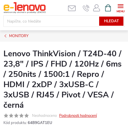
Přejít
NÁKUPNÍ
KOŠÍK
na
obsah
HLEDAT
MONITORY
Lenovo ThinkVision / T24D-40 /
23,8" / IPS / FHD / 120Hz / 6ms
/ 250nits / 1500:1 / Repro /
HDMI / 2xDP / 3xUSB-C /
3xUSB / RJ45 / Pivot / VESA /
černá
Neohodnoceno
Podrobnosti hodnocení
Kód produktu:
64B9GAT1EU