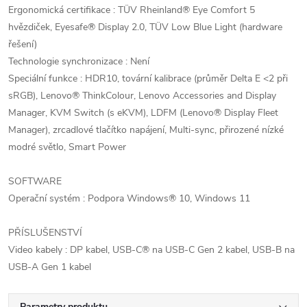
Ergonomická certifikace : TÜV Rheinland® Eye Comfort 5
hvězdiček, Eyesafe® Display 2.0, TÜV Low Blue Light (hardware
řešení)
Technologie synchronizace : Není
Speciální funkce : HDR10, tovární kalibrace (průměr Delta E <2 při
sRGB), Lenovo® ThinkColour, Lenovo Accessories and Display
Manager, KVM Switch (s eKVM), LDFM (Lenovo® Display Fleet
Manager), zrcadlové tlačítko napájení, Multi-sync, přirozené nízké
modré světlo, Smart Power
SOFTWARE
Operační systém : Podpora Windows® 10, Windows 11
PŘÍSLUŠENSTVÍ
Video kabely : DP kabel, USB-C® na USB-C Gen 2 kabel, USB-B na
USB-A Gen 1 kabel
Parametry produktu