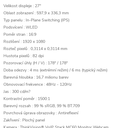
Velikost displeje : 27"
Oblast zobrazení : 597,9 x 336,3 mm
Typ panelu : In-Plane Switching (IPS)
Podsvícení : WLED
Poměr stran : 16:9
Rozlišení : 1920 x 1080
Rozteč pixelů : 0,3114 x 0,3114 mm
Hustota pixelů : 82 dpi
Pozorovací úhly (H / V) : 178° / 178°
Doba odezvy : 4 ms (extrémní režim) / 6 ms (typický režim)
Barevná hloubka : 16,7 milionu barev
Obnovovací frekvence : 48Hz - 120Hz
Jas : 300 cd/m?
Kontrastní poměr : 1500:1
Barevný rozsah : 99 % sRGB, 99 % BT.709
Povrchová úprava obrazovky : Antireflexní
Zakřivení : Plochý panel
Kamera : ThinkVision® VoIP Stack MC60 Monitor Webcam