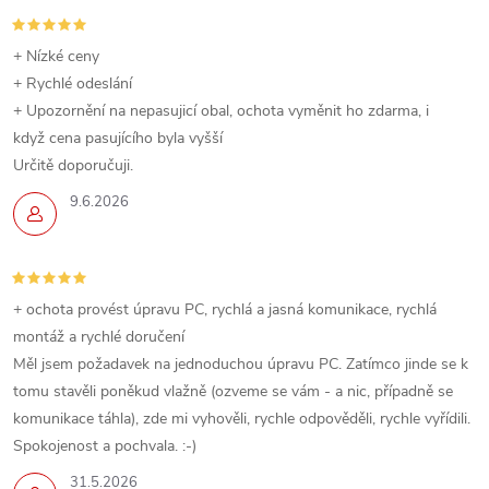
+ Nízké ceny
+ Rychlé odeslání
+ Upozornění na nepasujicí obal, ochota vyměnit ho zdarma, i
když cena pasujícího byla vyšší
Určitě doporučuji.
9.6.2026
+ ochota provést úpravu PC, rychlá a jasná komunikace, rychlá
montáž a rychlé doručení
Měl jsem požadavek na jednoduchou úpravu PC. Zatímco jinde se k
tomu stavěli poněkud vlažně (ozveme se vám - a nic, případně se
komunikace táhla), zde mi vyhověli, rychle odpověděli, rychle vyřídili.
Spokojenost a pochvala. :-)
31.5.2026