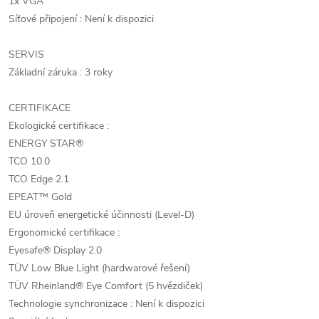
1x VGA
Síťové připojení : Není k dispozici
SERVIS
Základní záruka : 3 roky
CERTIFIKACE
Ekologické certifikace :
ENERGY STAR®
TCO 10.0
TCO Edge 2.1
EPEAT™ Gold
EU úroveň energetické účinnosti (Level-D)
Ergonomické certifikace :
Eyesafe® Display 2.0
TÜV Low Blue Light (hardwarové řešení)
TÜV Rheinland® Eye Comfort (5 hvězdiček)
Technologie synchronizace : Není k dispozici