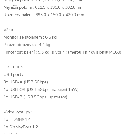
Nejnižší poloha : 611,9 x 195,0 x 382,8 mm
Rozměry balení : 693,0 x 150,0 x 420,0 mm
Váha :
Monitor se stojanem : 6,5 kg
Pouze obrazovka : 4,4 kg
Hmotnost balení : 9,3 kg (s VoIP kamerou ThinkVision® MC60)
PŘIPOJENÍ
USB porty :
3x USB-A (USB 5Gbps)
1x USB-C® (USB 5Gbps, napájení 15W)
1x USB-B (USB 5Gbps, upstream)
Video výstupy :
1x HDMI® 1.4
1x DisplayPort 1.2