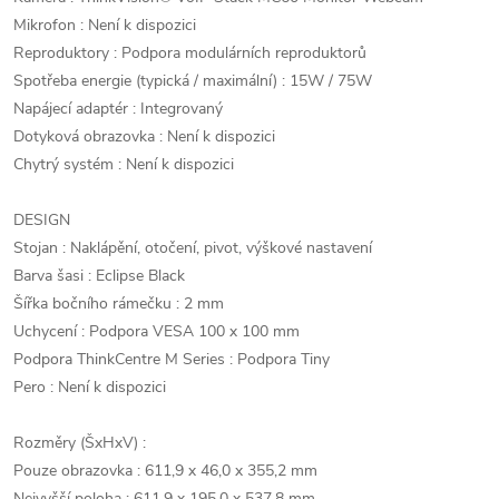
Mikrofon : Není k dispozici
Reproduktory : Podpora modulárních reproduktorů
Spotřeba energie (typická / maximální) : 15W / 75W
Napájecí adaptér : Integrovaný
Dotyková obrazovka : Není k dispozici
Chytrý systém : Není k dispozici
DESIGN
Stojan : Naklápění, otočení, pivot, výškové nastavení
Barva šasi : Eclipse Black
Šířka bočního rámečku : 2 mm
Uchycení : Podpora VESA 100 x 100 mm
Podpora ThinkCentre M Series : Podpora Tiny
Pero : Není k dispozici
Rozměry (ŠxHxV) :
Pouze obrazovka : 611,9 x 46,0 x 355,2 mm
Nejvyšší poloha : 611,9 x 195,0 x 537,8 mm