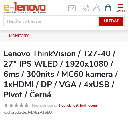
Přejít
NÁKUPNÍ
KOŠÍK
na
obsah
HLEDAT
MONITORY
Lenovo ThinkVision / T27-40 /
27" IPS WLED / 1920x1080 /
6ms / 300nits / MC60 kamera /
1xHDMI / DP / VGA / 4xUSB /
Pivot / Černá
Neohodnoceno
Podrobnosti hodnocení
Kód produktu:
64A5ZAT6EU