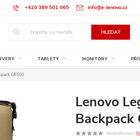
+420 389 501 065
info@e-lenovo.cz
HLEDAT
RVERY
TABLETY
MONITORY
PŘÍ
ckpack GB500
Lenovo Le
Backpack
Neohodnoceno
P