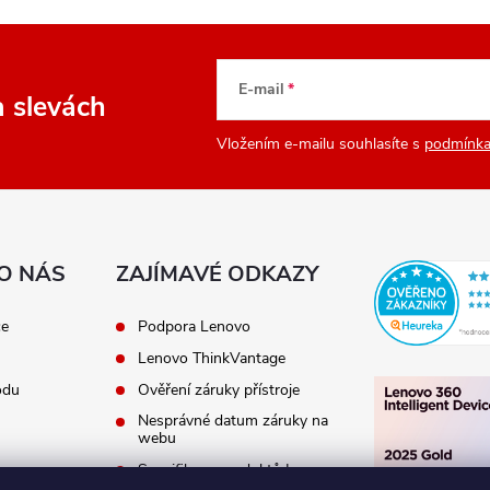
E-mail
a slevách
Vložením e-mailu souhlasíte s
podmínka
O NÁS
ZAJÍMAVÉ ODKAZY
ce
Podpora Lenovo
Lenovo ThinkVantage
odu
Ověření záruky přístroje
Nesprávné datum záruky na
webu
Specifikace produktů Lenovo