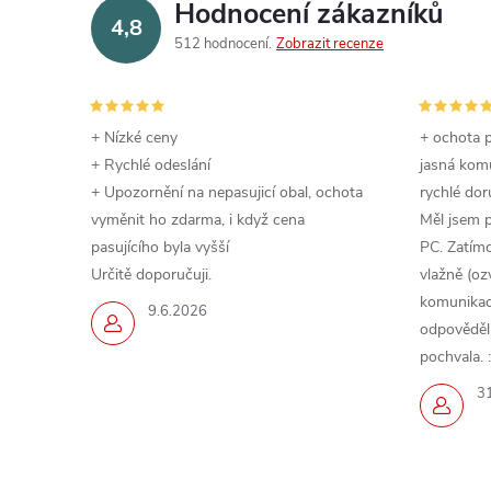
Hodnocení zákazníků
4,8
512 hodnocení
Zobrazit recenze
+ Nízké ceny
+ ochota p
+ Rychlé odeslání
jasná komu
+ Upozornění na nepasujicí obal, ochota
rychlé dor
vyměnit ho zdarma, i když cena
Měl jsem 
pasujícího byla vyšší
PC. Zatímc
Určitě doporučuji.
vlažně (oz
komunikace
9.6.2026
odpověděli,
pochvala. :
3