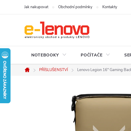
Přejít
Jak nakupovat
Obchodní podmínky
Kontakty
na
obsah
NOTEBOOKY
POČÍTAČE
SE
PŘÍSLUŠENSTVÍ
Lenovo Legion 16" Gaming Ba
Domů