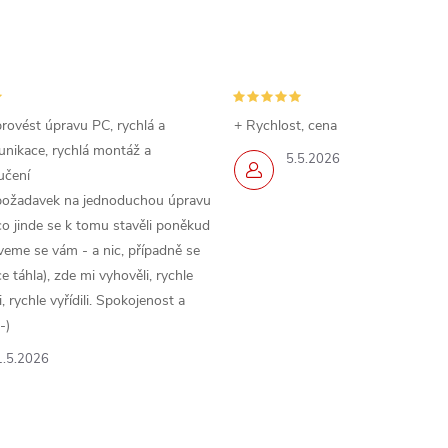
rovést úpravu PC, rychlá a
+ Rychlost, cena
nikace, rychlá montáž a
5.5.2026
učení
požadavek na jednoduchou úpravu
o jinde se k tomu stavěli poněkud
veme se vám - a nic, případně se
 táhla), zde mi vyhověli, rychle
 rychle vyřídili. Spokojenost a
-)
1.5.2026