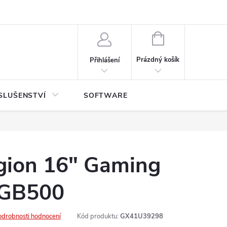
NÁKUPNÍ
KOŠÍK
Prázdný košík
Přihlášení
SLUŠENSTVÍ
SOFTWARE
gion 16" Gaming
 GB500
odrobnosti hodnocení
Kód produktu:
GX41U39298