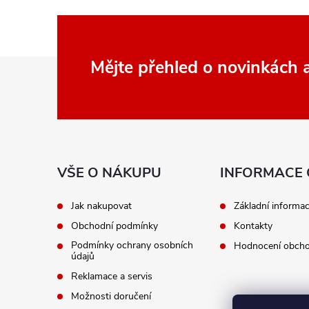
Z
Mějte přehled o novinkách
á
p
a
VŠE O NÁKUPU
INFORMACE 
t
Jak nakupovat
Základní informa
Obchodní podmínky
Kontakty
í
Podmínky ochrany osobních
Hodnocení obch
údajů
Reklamace a servis
Možnosti doručení