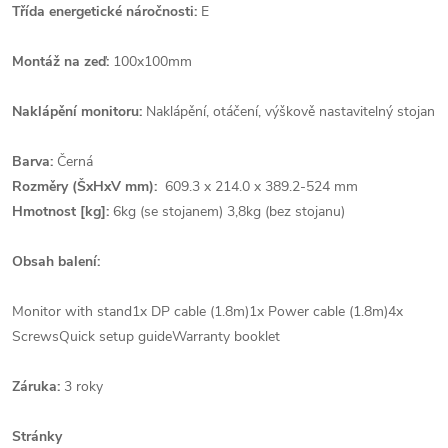
Třída energetické náročnosti:
E
Montáž na zeď:
100x100mm
Naklápění monitoru:
Naklápění, otáčení, výškově nastavitelný stojan
Barva:
Černá
Rozměry (ŠxHxV mm):
609.3 x 214.0 x 389.2-524 mm
Hmotnost [kg]:
6kg (se stojanem) 3,8kg (bez stojanu)
Obsah balení:
Monitor with stand1x DP cable (1.8m)1x Power cable (1.8m)4x
ScrewsQuick setup guideWarranty booklet
Záruka:
3 roky
Stránky