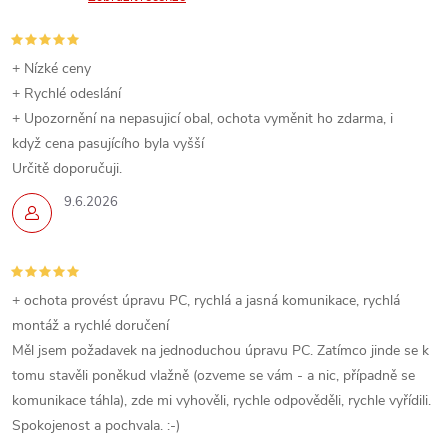
+ Nízké ceny
+ Rychlé odeslání
+ Upozornění na nepasujicí obal, ochota vyměnit ho zdarma, i
když cena pasujícího byla vyšší
Určitě doporučuji.
9.6.2026
+ ochota provést úpravu PC, rychlá a jasná komunikace, rychlá
montáž a rychlé doručení
Měl jsem požadavek na jednoduchou úpravu PC. Zatímco jinde se k
tomu stavěli poněkud vlažně (ozveme se vám - a nic, případně se
komunikace táhla), zde mi vyhověli, rychle odpověděli, rychle vyřídili.
Spokojenost a pochvala. :-)