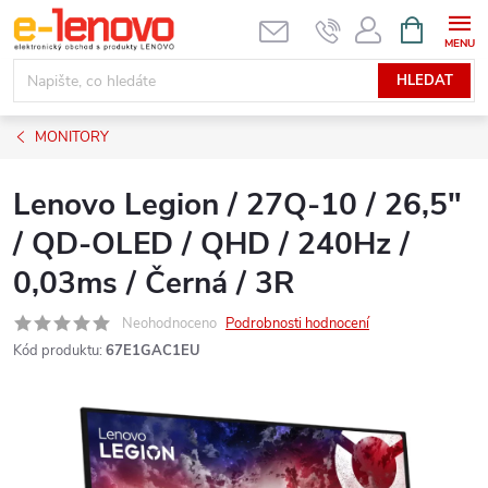
Přejít
NÁKUPNÍ
KOŠÍK
na
obsah
HLEDAT
MONITORY
Lenovo Legion / 27Q-10 / 26,5"
/ QD-OLED / QHD / 240Hz /
0,03ms / Černá / 3R
Neohodnoceno
Podrobnosti hodnocení
Kód produktu:
67E1GAC1EU