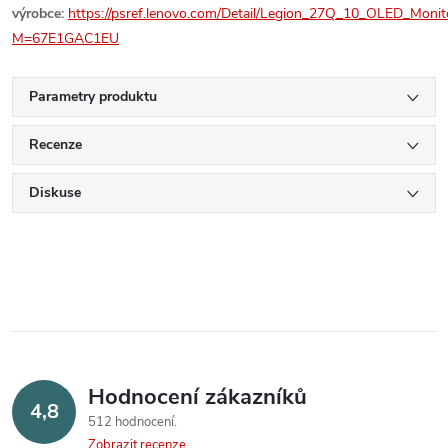
výrobce:
https://psref.lenovo.com/Detail/Legion_27Q_10_OLED_Monit
M=67E1GAC1EU
Parametry produktu
Recenze
Diskuse
Hodnocení zákazníků
4,8
512 hodnocení
Zobrazit recenze