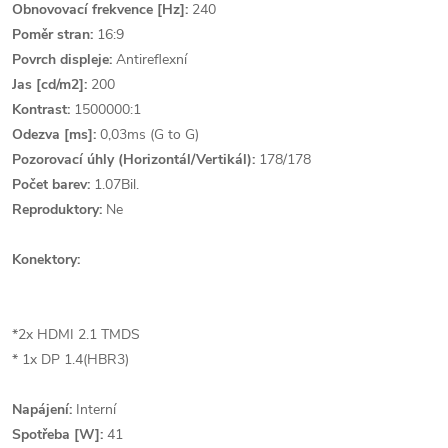
Obnovovací frekvence [Hz]:
240
Poměr stran:
16:9
Povrch displeje:
Antireflexní
Jas [cd/m2]:
200
Kontrast:
1500000:1
Odezva [ms]:
0,03ms (G to G)
Pozorovací úhly (Horizontál/Vertikál):
178/178
Počet barev:
1.07Bil.
Reproduktory:
Ne
Konektory:
*2x HDMI 2.1 TMDS
* 1x DP 1.4(HBR3)
Napájení:
Interní
Spotřeba [W]:
41