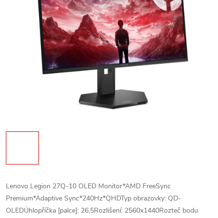
Lenovo Legion 27Q-10 OLED Monitor*AMD FreeSync
Premium*Adaptive Sync*240Hz*QHDTyp obrazovky: QD-
OLEDÚhlopříčka [palce]: 26,5Rozlišení: 2560x1440Rozteč bodu