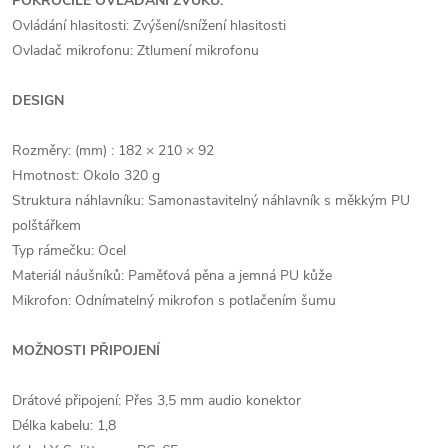
POKROČILÉ OVLÁDÁNÍ ZVUKU:
Ovládání hlasitosti: Zvýšení/snížení hlasitosti
Ovladač mikrofonu: Ztlumení mikrofonu
DESIGN
Rozměry: (mm) : 182 × 210 × 92
Hmotnost: Okolo 320 g
Struktura náhlavníku: Samonastavitelný náhlavník s měkkým PU
polštářkem
Typ rámečku: Ocel
Materiál náušníků: Paměťová pěna a jemná PU kůže
Mikrofon: Odnímatelný mikrofon s potlačením šumu
MOŽNOSTI PŘIPOJENÍ
Drátové připojení: Přes 3,5 mm audio konektor
Délka kabelu: 1,8