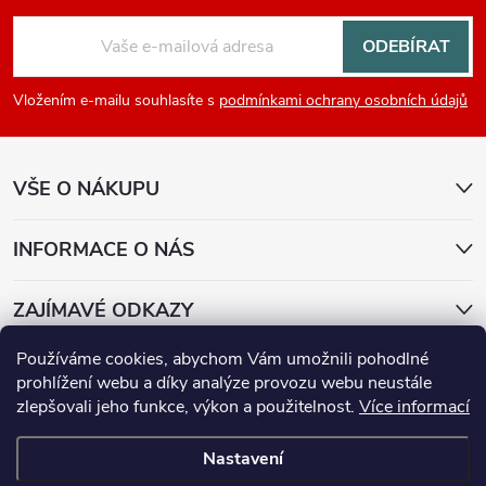
á
ODEBÍRAT
p
Vložením e-mailu souhlasíte s
podmínkami ochrany osobních údajů
a
VŠE O NÁKUPU
t
í
INFORMACE O NÁS
ZAJÍMAVÉ ODKAZY
Používáme cookies, abychom Vám umožnili pohodlné
Přijímáme online platby
prohlížení webu a díky analýze provozu webu neustále
zlepšovali jeho funkce, výkon a použitelnost.
Více informací
Nastavení