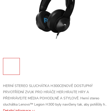
HERNÍ STEREO SLUCHÁTKA H300CENOVĚ DOSTUPNÝ
PRVOTŘÍDNÍ ZVUK PRO HRÁČE HER.HRAJTE HRY A
PŘEHRÁVEJTE MÉDIA POHODLNĚ A STYLOVĚ. Herní stereo
sluchátka Lenovo™ Legion H300 byly navrženy tak, aby potěšily h..
Detailní informace