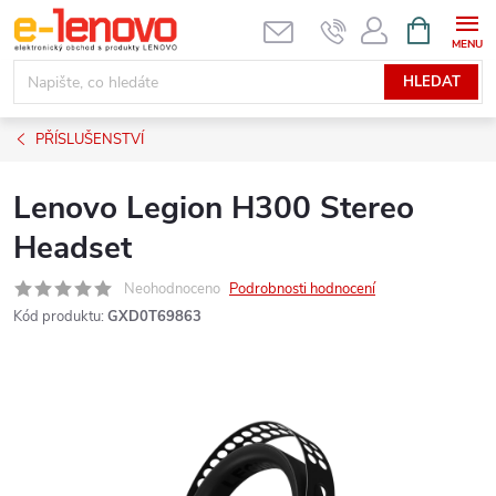
Přejít
NÁKUPNÍ
KOŠÍK
na
obsah
HLEDAT
PŘÍSLUŠENSTVÍ
Lenovo Legion H300 Stereo
Headset
Neohodnoceno
Podrobnosti hodnocení
Kód produktu:
GXD0T69863