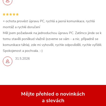
+ ochota provést úpravu PC, rychlá a jasná komunikace, rychlá
montáž a rychlé doručení
Měl jsem požadavek na jednoduchou úpravu PC. Zatímco jinde se k
tomu stavěli poněkud vlažně (ozveme se vám - a nic, případně se
komunikace táhla), zde mi vyhověli, rychle odpověděli, rychle vyřídili.
Spokojenost a pochvala. :-)
31.5.2026
Mějte přehled o novinkách
a slevách
Z