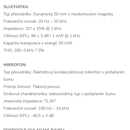
SLUCHÁTKA:
Typ převodníku: Dynamický 50 mm s neodymovými magnety
Frekvenční rozsah: 20 Hz – 20 kHz
Impedance: 32? ± 15% @ 1 kHz
Citlivost (SPL): 96 ± 3 dB / 1 mW @ 1 kHz
Kapacita manipulace s energií: 50 mW
THD: 200~3 kHz ? 3%
MIKROFON:
Typ převodníku: Elektretový kondenzátorový mikrofon s potlačením
šumu
Princip činnost: Tlakový provoz
Směrová charakteristika: Jednosměrný, typ s potlačením šumu
Jmenovitá impedance: ?2.2K?
Frekvenční rozsah: 100 Hz – 10 kHz
Citlivost (SPL): -40.5 ± 3 dB