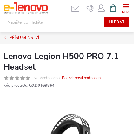
Přejít
NÁKUPNÍ
KOŠÍK
na
obsah
HLEDAT
PŘÍSLUŠENSTVÍ
Lenovo Legion H500 PRO 7.1
Headset
Neohodnoceno
Podrobnosti hodnocení
Kód produktu:
GXD0T69864