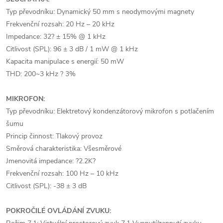
Typ převodníku: Dynamický 50 mm s neodymovými magnety
Frekvenční rozsah: 20 Hz – 20 kHz
Impedance: 32? ± 15% @ 1 kHz
Citlivost (SPL): 96 ± 3 dB / 1 mW @ 1 kHz
Kapacita manipulace s energií: 50 mW
THD: 200~3 kHz ? 3%
MIKROFON:
Typ převodníku: Elektretový kondenzátorový mikrofon s potlačením
šumu
Princip činnost: Tlakový provoz
Směrová charakteristika: Všesměrové
Jmenovitá impedance: ?2.2K?
Frekvenční rozsah: 100 Hz – 10 kHz
Citlivost (SPL): -38 ± 3 dB
POKROČILÉ OVLÁDÁNÍ ZVUKU: