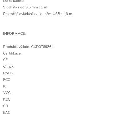
Délka kabelu:
Sluchátka do 3,5 mm : 1 m
Pokročilé ovládání zvuku přes USB : 1,3 m
INFORMACE:
Produktový kód: GXD0T69864
Certifikace:
CE
C-Tick
RoHS
FCC
IC
VCCI
KCC
CB
EAC