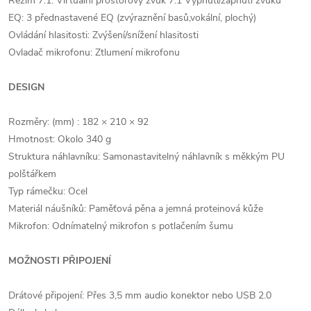
Režim 7.1: Virtuální prostorový zvuk 7.1 Vypnutí/zapnutí zvuku
EQ: 3 přednastavené EQ (zvýraznění basů,vokální, plochý)
Ovládání hlasitosti: Zvýšení/snížení hlasitosti
Ovladač mikrofonu: Ztlumení mikrofonu
DESIGN
Rozměry: (mm) : 182 × 210 × 92
Hmotnost: Okolo 340 g
Struktura náhlavníku: Samonastavitelný náhlavník s měkkým PU
polštářkem
Typ rámečku: Ocel
Materiál náušníků: Paměťová pěna a jemná proteinová kůže
Mikrofon: Odnímatelný mikrofon s potlačením šumu
MOŽNOSTI PŘIPOJENÍ
Drátové připojení: Přes 3,5 mm audio konektor nebo USB 2.0