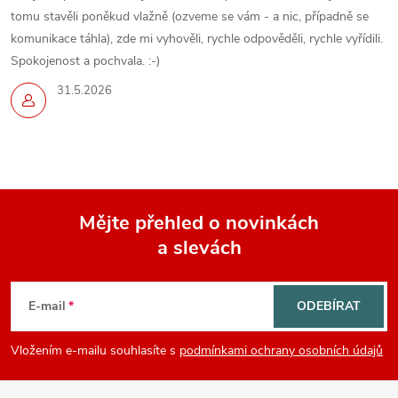
tomu stavěli poněkud vlažně (ozveme se vám - a nic, případně se
komunikace táhla), zde mi vyhověli, rychle odpověděli, rychle vyřídili.
Spokojenost a pochvala. :-)
31.5.2026
Mějte přehled o novinkách
a slevách
Z
á
E-mail
ODEBÍRAT
p
Vložením e-mailu souhlasíte s
podmínkami ochrany osobních údajů
a