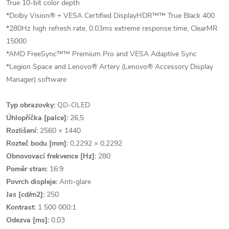
True 10-bit color depth
*Dolby Vision® + VESA Certified DisplayHDR™™ True Black 400
*280Hz high refresh rate, 0.03ms extreme response time, ClearMR
15000
*AMD FreeSync™™ Premium Pro and VESA Adaptive Sync
*Legion Space and Lenovo® Artery (Lenovo® Accessory Display
Manager) software
Typ obrazovky:
QD-OLED
Úhlopříčka [palce]:
26,5
Rozlišení:
2560 × 1440
Rozteč bodu [mm]:
0,2292 × 0,2292
Obnovovací frekvence [Hz]:
280
Poměr stran:
16:9
Povrch displeje:
Anti-glare
Jas [cd/m2]:
250
Kontrast:
1 500 000:1
Odezva [ms]:
0,03