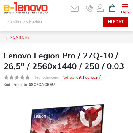
Přejít
NÁKUPNÍ
KOŠÍK
na
obsah
HLEDAT
MONITORY
Lenovo Legion Pro / 27Q-10 /
26,5" / 2560x1440 / 250 / 0,03
Neohodnoceno
Podrobnosti hodnocení
Kód produktu:
68CFGACBEU