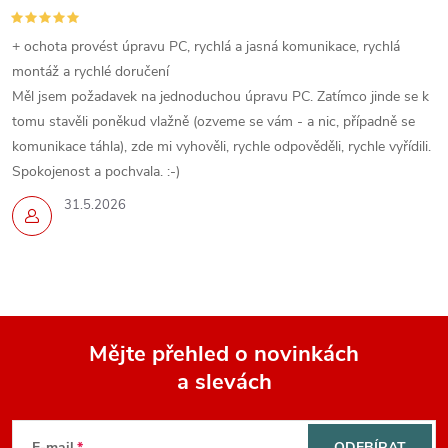
+ ochota provést úpravu PC, rychlá a jasná komunikace, rychlá
montáž a rychlé doručení
Měl jsem požadavek na jednoduchou úpravu PC. Zatímco jinde se k
tomu stavěli poněkud vlažně (ozveme se vám - a nic, případně se
komunikace táhla), zde mi vyhověli, rychle odpověděli, rychle vyřídili.
Spokojenost a pochvala. :-)
31.5.2026
Mějte přehled o novinkách
a slevách
Z
E-mail
ODEBÍRAT