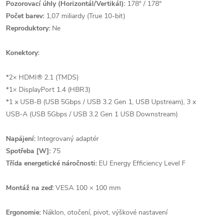
Pozorovací úhly (Horizontál/Vertikál):
178° / 178°
Počet barev:
1,07 miliardy (True 10-bit)
Reproduktory:
Ne
Konektory:
*2× HDMI® 2.1 (TMDS)
*1× DisplayPort 1.4 (HBR3)
*1 x USB-B (USB 5Gbps / USB 3.2 Gen 1, USB Upstream), 3 x
USB-A (USB 5Gbps / USB 3.2 Gen 1 USB Downstream)
Napájení:
Integrovaný adaptér
Spotřeba [W]:
75
Třída energetické náročnosti:
EU Energy Efficiency Level F
Montáž na zeď:
VESA 100 × 100 mm
Ergonomie:
Náklon, otočení, pivot, výškové nastavení