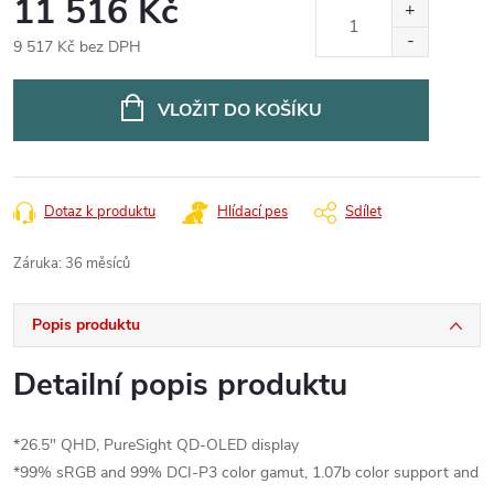
11 516 Kč
9 517 Kč bez DPH
Měrná
cena:
VLOŽIT DO KOŠÍKU
Dotaz k produktu
Hlídací pes
Sdílet
Záruka
:
36 měsíců
Popis produktu
Detailní popis produktu
*26.5" QHD, PureSight QD-OLED display
*99% sRGB and 99% DCI-P3 color gamut, 1.07b color support and