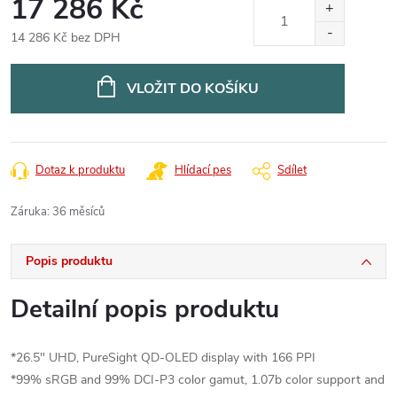
17 286 Kč
14 286 Kč bez DPH
Měrná
cena:
VLOŽIT DO KOŠÍKU
Dotaz k produktu
Hlídací pes
Sdílet
Záruka
:
36 měsíců
Popis produktu
Detailní popis produktu
*26.5" UHD, PureSight QD-OLED display with 166 PPI
*99% sRGB and 99% DCI-P3 color gamut, 1.07b color support and