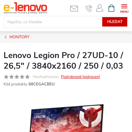
Přejít
NÁKUPNÍ
KOŠÍK
na
obsah
HLEDAT
MONITORY
Lenovo Legion Pro / 27UD-10 /
26,5" / 3840x2160 / 250 / 0,03
Neohodnoceno
Podrobnosti hodnocení
Kód produktu:
68CEGACBEU