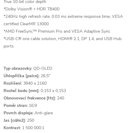
True 10-bit color depth
*Dolby Vision® + HDR TB400
*240Hz high refresh rate, 0.03 ms extreme response time, VESA
certified ClearMR 13000
*AMD FreeSync™ Premium Pro and VESA Adaptive Sync
*USB-C® one cable solution, HDMI® 2.1, DP 1.4, and USB Hub
ports
Typ obrazovky:
QD-OLED
Úhlopříčka [palce]:
26,5"
Rozlišení:
3840 x 2160
Rozteč bodu [mm]:
0,153 x 0,153
Obnovovací frekvence [Hz]:
240
Poměr stran:
16:9
Povrch displeje:
Anti-glare
Jas [cd/m2]:
250
Kontrast:
1 500 000:1