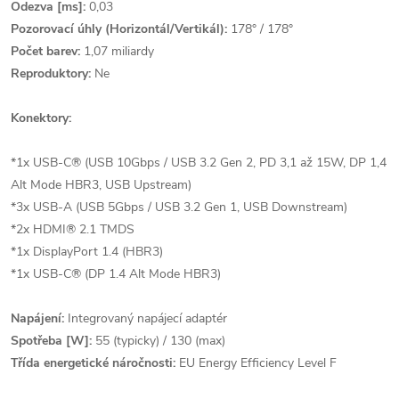
Odezva [ms]:
0,03
Pozorovací úhly (Horizontál/Vertikál):
178° / 178°
Počet barev:
1,07 miliardy
Reproduktory:
Ne
Konektory:
*1x USB-C® (USB 10Gbps / USB 3.2 Gen 2, PD 3,1 až 15W, DP 1,4
Alt Mode HBR3, USB Upstream)
*3x USB-A (USB 5Gbps / USB 3.2 Gen 1, USB Downstream)
*2x HDMI® 2.1 TMDS
*1x DisplayPort 1.4 (HBR3)
*1x USB-C® (DP 1.4 Alt Mode HBR3)
Napájení:
Integrovaný napájecí adaptér
Spotřeba [W]:
55 (typicky) / 130 (max)
Třída energetické náročnosti:
EU Energy Efficiency Level F