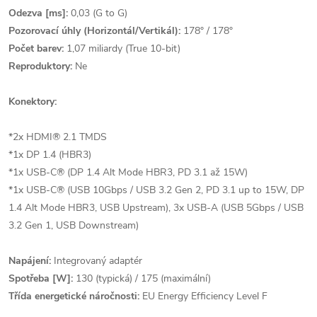
Odezva [ms]:
0,03 (G to G)
Pozorovací úhly (Horizontál/Vertikál):
178° / 178°
Počet barev:
1,07 miliardy (True 10-bit)
Reproduktory:
Ne
Konektory:
*2x HDMI® 2.1 TMDS
*1x DP 1.4 (HBR3)
*1x USB-C® (DP 1.4 Alt Mode HBR3, PD 3.1 až 15W)
*1x USB-C® (USB 10Gbps / USB 3.2 Gen 2, PD 3.1 up to 15W, DP
1.4 Alt Mode HBR3, USB Upstream), 3x USB-A (USB 5Gbps / USB
3.2 Gen 1, USB Downstream)
Napájení:
Integrovaný adaptér
Spotřeba [W]:
130 (typická) / 175 (maximální)
Třída energetické náročnosti:
EU Energy Efficiency Level F