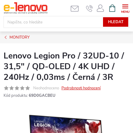
Přejít
NÁKUPNÍ
KOŠÍK
na
obsah
HLEDAT
MONITORY
Lenovo Legion Pro / 32UD-10 /
31,5" / QD-OLED / 4K UHD /
240Hz / 0,03ms / Černá / 3R
Neohodnoceno
Podrobnosti hodnocení
Kód produktu:
69D0GACBEU