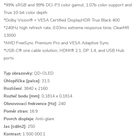
*99% sRGB and 99% DCI-P3 color gamut, 1.07b color support and
True 10-bit color depth
*Dolby Vision® + VESA Certified DisplayHDR True Black 400
*240Hz high refresh rate, 0.03ms extreme response time, ClearMR
13000
*AMD FreeSync Premium Pro and VESA Adaptive Sync
*USB-C® one cable solution, HDMI® 2.1, DP 1.4, and USB Hub
ports
Typ obrazovky:
QD-OLED
Úhlopříčka [palce]:
31,5
Rozlišení:
3840 x 2160
Rozteč bodu [mm]:
0,1814 x 0,1814
Obnovovací frekvence [Hz]:
240
Poměr stran:
16:9
Povrch displeje:
Anti-glare
Jas [cd/m2]:
250
Kontrast:
1 500 000:1