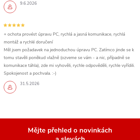
9.6.2026
+ ochota provést úpravu PC, rychlá a jasná komunikace, rychlá
montáž a rychlé doručení
Měl jsem požadavek na jednoduchou úpravu PC. Zatímco jinde se k
tomu stavěli poněkud vlažně (ozveme se vám - a nic, případně se
komunikace táhla), zde mi vyhověli, rychle odpověděli, rychle vyřídili.
Spokojenost a pochvala. :-)
31.5.2026
Mějte přehled o novinkách
a slevách