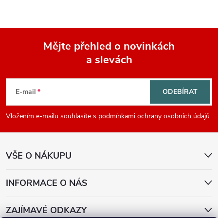
Mějte přehled o novinkách
a slevách
Z
á
E-mail
ODEBÍRAT
p
Vložením e-mailu souhlasíte s
podmínkami ochrany osobních údajů
a
VŠE O NÁKUPU
t
í
INFORMACE O NÁS
ZAJÍMAVÉ ODKAZY