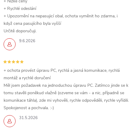
+ Nízké ceny
+ Rychlé odeslání
+ Upozornění na nepasujicí obal, ochota vyměnit ho zdarma, i
když cena pasujícího byla vyšší
Určitě doporučuji.
9.6.2026
+ ochota provést úpravu PC, rychlá a jasná komunikace, rychlá
montáž a rychlé doručení
Měl jsem požadavek na jednoduchou úpravu PC. Zatímco jinde se k
tomu stavěli poněkud vlažně (ozveme se vám - a nic, případně se
komunikace táhla), zde mi vyhověli, rychle odpověděli, rychle vyřídili.
Spokojenost a pochvala. :-)
31.5.2026