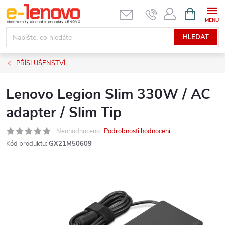
Přejít
NÁKUPNÍ
KOŠÍK
na
obsah
HLEDAT
PŘÍSLUŠENSTVÍ
Lenovo Legion Slim 330W / AC
adapter / Slim Tip
Neohodnoceno
Podrobnosti hodnocení
Kód produktu:
GX21M50609