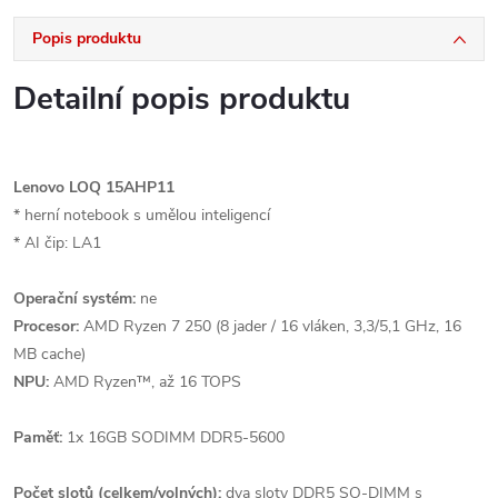
Popis produktu
Detailní popis produktu
Lenovo LOQ 15AHP11
* herní notebook s umělou inteligencí
* AI čip: LA1
Operační systém:
ne
Procesor:
AMD Ryzen 7 250 (8 jader / 16 vláken, 3,3/5,1 GHz, 16
MB cache)
NPU:
AMD Ryzen™, až 16 TOPS
Paměť:
1x 16GB SODIMM DDR5-5600
Počet slotů (celkem/volných):
dva sloty DDR5 SO-DIMM s