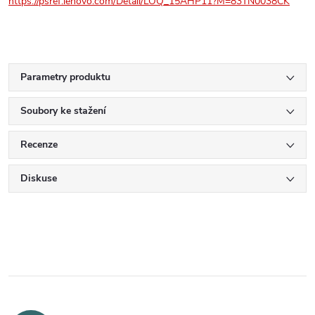
https://psref.lenovo.com/Detail/LOQ_15AHP11?M=83TN0038CK
Parametry produktu
Soubory ke stažení
Recenze
Diskuse