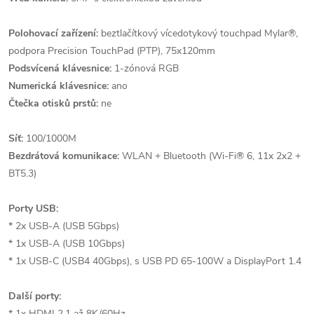
Polohovací zařízení:
beztlačítkový vícedotykový touchpad Mylar®,
podpora Precision TouchPad (PTP), 75x120mm
Podsvícená klávesnice:
1-zónová RGB
Numerická klávesnice:
ano
Čtečka otisků prstů:
ne
Síť:
100/1000M
Bezdrátová komunikace:
WLAN + Bluetooth (Wi-Fi® 6, 11x 2x2 +
BT5.3)
Porty USB:
* 2x USB-A (USB 5Gbps)
* 1x USB-A (USB 10Gbps)
* 1x USB-C (USB4 40Gbps), s USB PD 65-100W a DisplayPort 1.4
Další porty:
* 1x HDMI 2.1 až 8K/60Hz