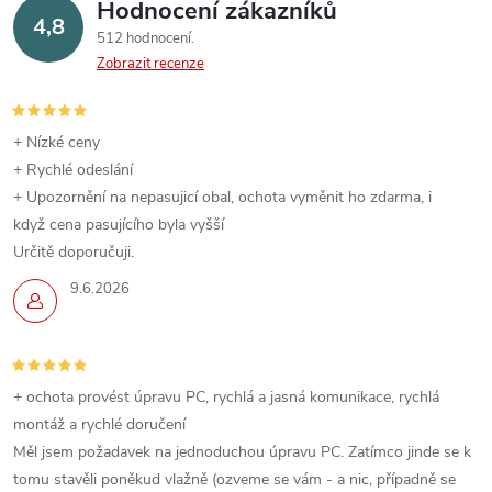
Hodnocení zákazníků
4,8
512 hodnocení
Zobrazit recenze
+ Nízké ceny
+ Rychlé odeslání
+ Upozornění na nepasujicí obal, ochota vyměnit ho zdarma, i
když cena pasujícího byla vyšší
Určitě doporučuji.
9.6.2026
+ ochota provést úpravu PC, rychlá a jasná komunikace, rychlá
montáž a rychlé doručení
Měl jsem požadavek na jednoduchou úpravu PC. Zatímco jinde se k
tomu stavěli poněkud vlažně (ozveme se vám - a nic, případně se