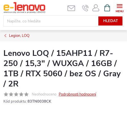
Přejít
NÁKUPNÍ
KOŠÍK
na
obsah
HLEDAT
Legion, LOQ
Lenovo LOQ / 15AHP11 / R7-
250 / 15,3" / WUXGA / 16GB /
1TB / RTX 5060 / bez OS / Gray
/ 2R
Neohodnoceno
Podrobnosti hodnocení
Kód produktu:
83TN0038CK