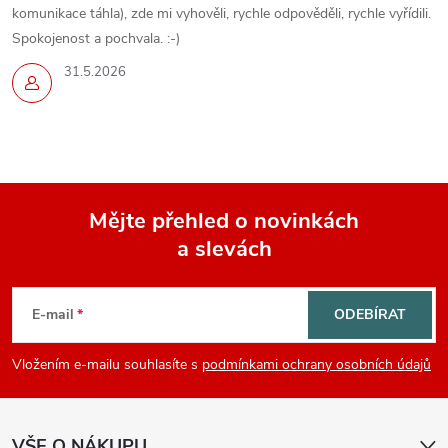
komunikace táhla), zde mi vyhověli, rychle odpověděli, rychle vyřídili.
Spokojenost a pochvala. :-)
31.5.2026
Mějte přehled o novinkách
a slevách
Z
á
E-mail
ODEBÍRAT
p
Vložením e-mailu souhlasíte s
podmínkami ochrany osobních údajů
a
VŠE O NÁKUPU