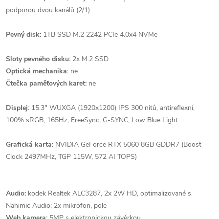
podporou dvou kanálů (2/1)
Pevný disk:
1TB SSD M.2 2242 PCIe 4.0x4 NVMe
Sloty pevného disku:
2x M.2 SSD
Optická mechanika:
ne
Čtečka paměťových karet:
ne
Displej:
15.3" WUXGA (1920x1200) IPS 300 nitů, antireflexní,
100% sRGB, 165Hz, FreeSync, G-SYNC, Low Blue Light
Grafická karta:
NVIDIA GeForce RTX 5060 8GB GDDR7 (Boost
Clock 2497MHz, TGP 115W, 572 AI TOPS)
Audio:
kodek Realtek ALC3287, 2x 2W HD, optimalizované s
Nahimic Audio; 2x mikrofon, pole
Web kamera:
5MP s elektronickou závěrkou