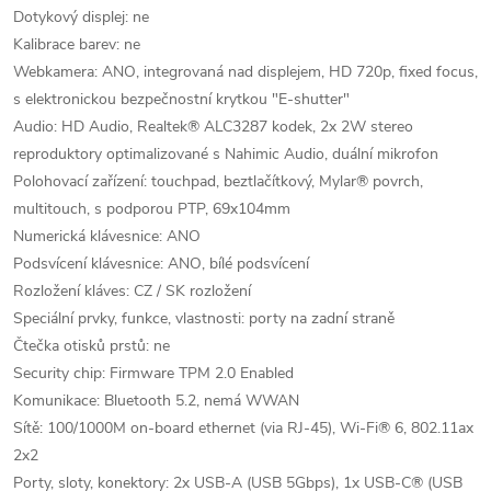
Dotykový displej: ne
Kalibrace barev: ne
Webkamera: ANO, integrovaná nad displejem, HD 720p, fixed focus,
s elektronickou bezpečnostní krytkou "E-shutter"
Audio: HD Audio, Realtek® ALC3287 kodek, 2x 2W stereo
reproduktory optimalizované s Nahimic Audio, duální mikrofon
Polohovací zařízení: touchpad, beztlačítkový, Mylar® povrch,
multitouch, s podporou PTP, 69x104mm
Numerická klávesnice: ANO
Podsvícení klávesnice: ANO, bílé podsvícení
Rozložení kláves: CZ / SK rozložení
Speciální prvky, funkce, vlastnosti: porty na zadní straně
Čtečka otisků prstů: ne
Security chip: Firmware TPM 2.0 Enabled
Komunikace: Bluetooth 5.2, nemá WWAN
Sítě: 100/1000M on-board ethernet (via RJ-45), Wi-Fi® 6, 802.11ax
2x2
Porty, sloty, konektory: 2x USB-A (USB 5Gbps), 1x USB-C® (USB