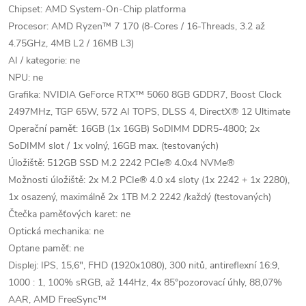
Chipset: AMD System-On-Chip platforma
Procesor: AMD Ryzen™ 7 170 (8-Cores / 16-Threads, 3.2 až
4.75GHz, 4MB L2 / 16MB L3)
AI / kategorie: ne
NPU: ne
Grafika: NVIDIA GeForce RTX™ 5060 8GB GDDR7, Boost Clock
2497MHz, TGP 65W, 572 AI TOPS, DLSS 4, DirectX® 12 Ultimate
Operační paměť: 16GB (1x 16GB) SoDIMM DDR5-4800; 2x
SoDIMM slot / 1x volný, 16GB max. (testovaných)
Úložiště: 512GB SSD M.2 2242 PCIe® 4.0x4 NVMe®
Možnosti úložiště: 2x M.2 PCIe® 4.0 x4 sloty (1x 2242 + 1x 2280),
1x osazený, maximálně 2x 1TB M.2 2242 /každý (testovaných)
Čtečka paměťových karet: ne
Optická mechanika: ne
Optane paměť: ne
Displej: IPS, 15,6", FHD (1920x1080), 300 nitů, antireflexní 16:9,
1000 : 1, 100% sRGB, až 144Hz, 4x 85°pozorovací úhly, 88,07%
AAR, AMD FreeSync™