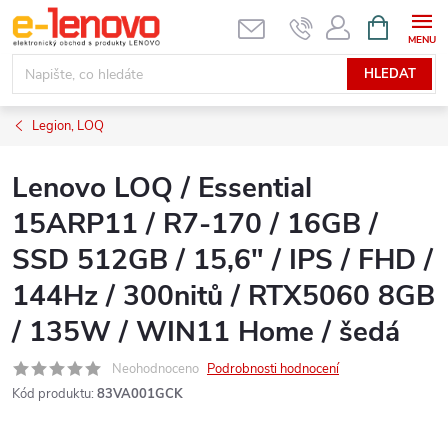
Přejít
NÁKUPNÍ
KOŠÍK
na
obsah
HLEDAT
Legion, LOQ
Lenovo LOQ / Essential
15ARP11 / R7-170 / 16GB /
SSD 512GB / 15,6" / IPS / FHD /
144Hz / 300nitů / RTX5060 8GB
/ 135W / WIN11 Home / šedá
Neohodnoceno
Podrobnosti hodnocení
Kód produktu:
83VA001GCK