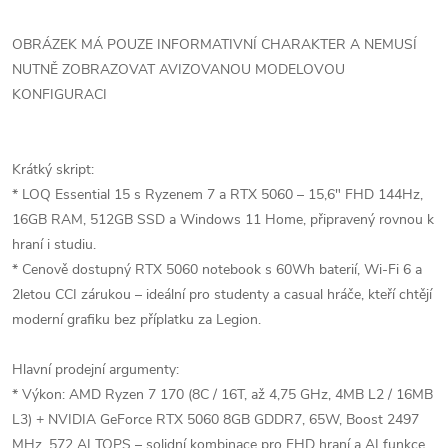
OBRÁZEK MÁ POUZE INFORMATIVNÍ CHARAKTER A NEMUSÍ
NUTNĚ ZOBRAZOVAT AVIZOVANOU MODELOVOU
KONFIGURACI
Krátký skript:
* LOQ Essential 15 s Ryzenem 7 a RTX 5060 – 15,6" FHD 144Hz,
16GB RAM, 512GB SSD a Windows 11 Home, připravený rovnou k
hraní i studiu.
* Cenově dostupný RTX 5060 notebook s 60Wh baterií, Wi-Fi 6 a
2letou CCI zárukou – ideální pro studenty a casual hráče, kteří chtějí
moderní grafiku bez příplatku za Legion.
Hlavní prodejní argumenty:
* Výkon: AMD Ryzen 7 170 (8C / 16T, až 4,75 GHz, 4MB L2 / 16MB
L3) + NVIDIA GeForce RTX 5060 8GB GDDR7, 65W, Boost 2497
MHz, 572 AI TOPS – solidní kombinace pro FHD hraní a AI funkce,