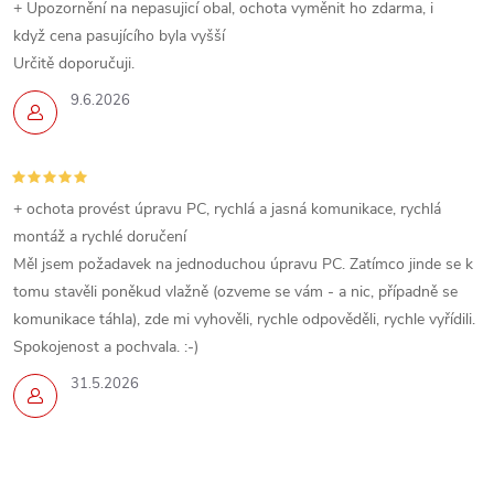
+ Upozornění na nepasujicí obal, ochota vyměnit ho zdarma, i
když cena pasujícího byla vyšší
Určitě doporučuji.
9.6.2026
+ ochota provést úpravu PC, rychlá a jasná komunikace, rychlá
montáž a rychlé doručení
Měl jsem požadavek na jednoduchou úpravu PC. Zatímco jinde se k
tomu stavěli poněkud vlažně (ozveme se vám - a nic, případně se
komunikace táhla), zde mi vyhověli, rychle odpověděli, rychle vyřídili.
Spokojenost a pochvala. :-)
31.5.2026