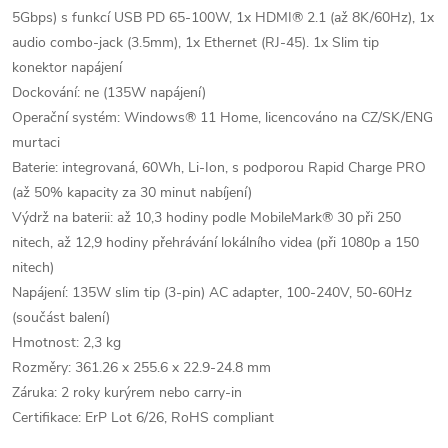
5Gbps) s funkcí USB PD 65-100W, 1x HDMI® 2.1 (až 8K/60Hz), 1x
audio combo-jack (3.5mm), 1x Ethernet (RJ-45). 1x Slim tip
konektor napájení
Dockování: ne (135W napájení)
Operační systém: Windows® 11 Home, licencováno na CZ/SK/ENG
murtaci
Baterie: integrovaná, 60Wh, Li-Ion, s podporou Rapid Charge PRO
(až 50% kapacity za 30 minut nabíjení)
Výdrž na baterii: až 10,3 hodiny podle MobileMark® 30 při 250
nitech, až 12,9 hodiny přehrávání lokálního videa (při 1080p a 150
nitech)
Napájení: 135W slim tip (3-pin) AC adapter, 100-240V, 50-60Hz
(součást balení)
Hmotnost: 2,3 kg
Rozměry: 361.26 x 255.6 x 22.9-24.8 mm
Záruka: 2 roky kurýrem nebo carry-in
Certifikace: ErP Lot 6/26, RoHS compliant