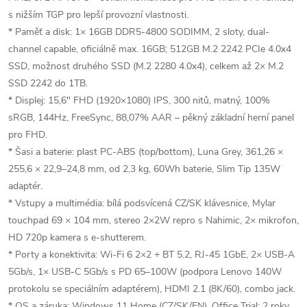
s nižším TGP pro lepší provozní vlastnosti.
* Paměť a disk: 1× 16GB DDR5-4800 SODIMM, 2 sloty, dual-
channel capable, oficiálně max. 16GB; 512GB M.2 2242 PCIe 4.0x4
SSD, možnost druhého SSD (M.2 2280 4.0x4), celkem až 2× M.2
SSD 2242 do 1TB.
* Displej: 15,6" FHD (1920×1080) IPS, 300 nitů, matný, 100%
sRGB, 144Hz, FreeSync, 88,07% AAR – pěkný základní herní panel
pro FHD.
* Šasi a baterie: plast PC-ABS (top/bottom), Luna Grey, 361,26 ×
255,6 × 22,9–24,8 mm, od 2,3 kg, 60Wh baterie, Slim Tip 135W
adaptér.
* Vstupy a multimédia: bílá podsvícená CZ/SK klávesnice, Mylar
touchpad 69 × 104 mm, stereo 2×2W repro s Nahimic, 2× mikrofon,
HD 720p kamera s e-shutterem.
* Porty a konektivita: Wi-Fi 6 2×2 + BT 5.2, RJ-45 1GbE, 2× USB-A
5Gb/s, 1× USB-C 5Gb/s s PD 65–100W (podpora Lenovo 140W
protokolu se speciálním adaptérem), HDMI 2.1 (8K/60), combo jack.
* OS a záruka: Windows 11 Home (CZ/SK/EN), Office Trial; 2 roky