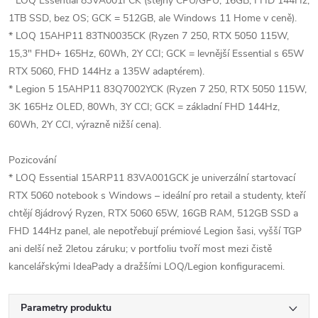
* LOQ Essential 83VA001FCK (stejný CPU/GPU, 16GB, FHD 144Hz,
1TB SSD, bez OS; GCK = 512GB, ale Windows 11 Home v ceně).
* LOQ 15AHP11 83TN0035CK (Ryzen 7 250, RTX 5050 115W,
15,3" FHD+ 165Hz, 60Wh, 2Y CCI; GCK = levnější Essential s 65W
RTX 5060, FHD 144Hz a 135W adaptérem).
* Legion 5 15AHP11 83Q7002YCK (Ryzen 7 250, RTX 5050 115W,
3K 165Hz OLED, 80Wh, 3Y CCI; GCK = základní FHD 144Hz,
60Wh, 2Y CCI, výrazně nižší cena).
Pozicování
* LOQ Essential 15ARP11 83VA001GCK je univerzální startovací
RTX 5060 notebook s Windows – ideální pro retail a studenty, kteří
chtějí 8jádrový Ryzen, RTX 5060 65W, 16GB RAM, 512GB SSD a
FHD 144Hz panel, ale nepotřebují prémiové Legion šasi, vyšší TGP
ani delší než 2letou záruku; v portfoliu tvoří most mezi čistě
kancelářskými IdeaPady a dražšími LOQ/Legion konfiguracemi.
Parametry produktu