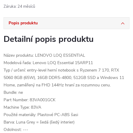
Záruka
:
24 měsíců
Popis produktu
Detailní popis produktu
Název produktu: LENOVO LOQ ESSENTIAL
Modelová řada: Lenovo LOQ Essential 15ARP11
Typ / určení: entry-level herní notebook s Ryzenem 7 170, RTX
5060 8GB (65W), 16GB DDR5-4800, 512GB SSD a Windows 11
Home, zaměřený na FHD 144Hz hraní za rozumnou cenu.
Bundle: ne
Part Number: 83VA001GCK
Machine Type: 83VA
Použité materiály: Plastové PC-ABS šasi
Barva: Luna Grey = šedá (šedý interier)
Odolnost: ---