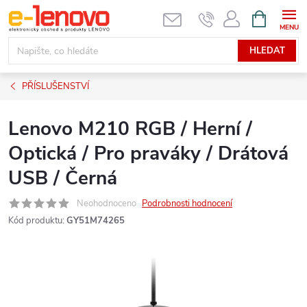
Přejít
NÁKUPNÍ
KOŠÍK
na
obsah
HLEDAT
PŘÍSLUŠENSTVÍ
Lenovo M210 RGB / Herní /
Optická / Pro praváky / Drátová
USB / Černá
Neohodnoceno
Podrobnosti hodnocení
Kód produktu:
GY51M74265