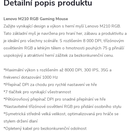
Detailní popis produktu
Lenovo M210 RGB Gaming Mouse
Zažijte vynikající design a výkon s herní myší Lenovo M210 RGB.
Tato základní myš je navržena pro hraní her, zábavu a produktivitu a
je ideální pro všechny scénáře. S rozlišením 8 000 DPI, třízónovým
osvětlením RGB a lehkým tělem o hmotnosti pouhých 75 g přináší
uspokojivý a atraktivní herní zážitek za bezkonkurenční cenu.
*Maximální výkon s rozlišením až 8000 DPI, 300 IPS, 35G a
frekvencí dotazování 1000 Hz
*Přepínač DPI za chodu pro rychlé nastavení ve hře
*7 tlačítek pro vynikající všestrannost
*Pětiúrovňový přepínač DPI pro snadné přepínání ve hře
*Nastavitelné třízónové osvětlení RGB pro přidání osobního stylu
*Symetrická středně velká velikost, optimalizovaná pro hráče se
stylem držení dlaní
*Opletený kabel pro bezkonkurenční odolnost