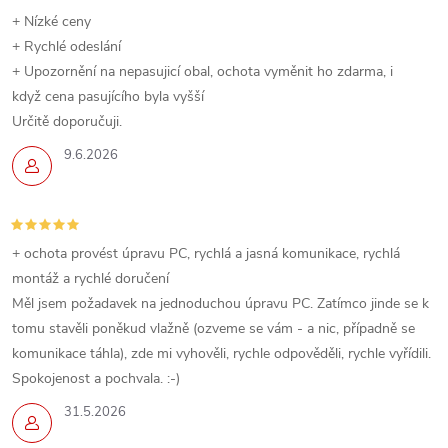
+ Nízké ceny
+ Rychlé odeslání
+ Upozornění na nepasujicí obal, ochota vyměnit ho zdarma, i
když cena pasujícího byla vyšší
Určitě doporučuji.
9.6.2026
+ ochota provést úpravu PC, rychlá a jasná komunikace, rychlá
montáž a rychlé doručení
Měl jsem požadavek na jednoduchou úpravu PC. Zatímco jinde se k
tomu stavěli poněkud vlažně (ozveme se vám - a nic, případně se
komunikace táhla), zde mi vyhověli, rychle odpověděli, rychle vyřídili.
Spokojenost a pochvala. :-)
31.5.2026