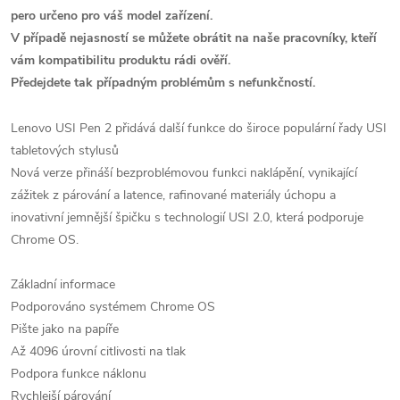
pero určeno pro váš model zařízení.
V případě nejasností se můžete obrátit na naše pracovníky, kteří
vám kompatibilitu produktu rádi ověří.
Předejdete tak případným problémům s nefunkčností.
Lenovo USI Pen 2 přidává další funkce do široce populární řady USI
tabletových stylusů
Nová verze přináší bezproblémovou funkci naklápění, vynikající
zážitek z párování a latence, rafinované materiály úchopu a
inovativní jemnější špičku s technologií USI 2.0, která podporuje
Chrome OS.
Základní informace
Podporováno systémem Chrome OS
Pište jako na papíře
Až 4096 úrovní citlivosti na tlak
Podpora funkce náklonu
Rychlejší párování