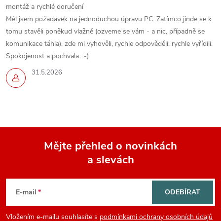
montáž a rychlé doručení
Měl jsem požadavek na jednoduchou úpravu PC. Zatímco jinde se k
tomu stavěli poněkud vlažně (ozveme se vám - a nic, případně se
komunikace táhla), zde mi vyhověli, rychle odpověděli, rychle vyřídili.
Spokojenost a pochvala. :-)
31.5.2026
Mějte přehled o novinkách
a slevách
Z
á
E-mail
ODEBÍRAT
p
Vložením e-mailu souhlasíte s
podmínkami ochrany osobních údajů