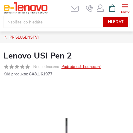
Přejít
NÁKUPNÍ
KOŠÍK
na
obsah
HLEDAT
PŘÍSLUŠENSTVÍ
Lenovo USI Pen 2
Neohodnoceno
Podrobnosti hodnocení
Kód produktu:
GX81J61977