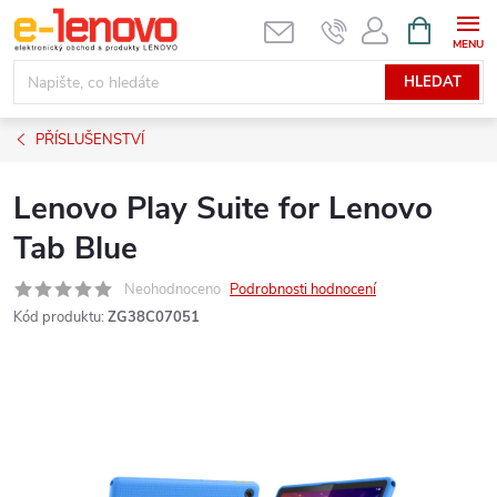
Přejít
NÁKUPNÍ
KOŠÍK
na
obsah
HLEDAT
PŘÍSLUŠENSTVÍ
Lenovo Play Suite for Lenovo
Tab Blue
Neohodnoceno
Podrobnosti hodnocení
Kód produktu:
ZG38C07051