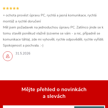
+ ochota provést úpravu PC, rychlá a jasná komunikace, rychlá
montáž a rychlé doručení
Měl jsem požadavek na jednoduchou úpravu PC. Zatímco jinde se k
tomu stavěli poněkud vlažně (ozveme se vám - a nic, případně se
komunikace táhla), zde mi vyhověli, rychle odpověděli, rychle vyřídili.
Spokojenost a pochvala. :-)
31.5.2026
Mějte přehled o novinkách
a slevách
Z