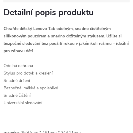
Detailní popis produktu
Chraňte dětský Lenovo Tab odolným, snadno čistitelným
silikonovým pouzdrem a snadno držitelným stylusem. Užijte si
bezpečné sledování bez použití rukou v jakémkoli režimu – ideální
pro zábavu dětí.
Odolná ochrana
Stylus pro dotyk a kreslení
Snadné držení
Bezpečné, měkké a spolehlivé
Snadné čištění
Univerzální sledování
rozměry:
25.97mm * 181mm * 244.11mm