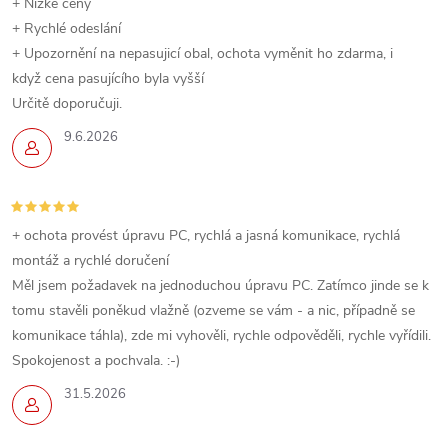
+ Nízké ceny
+ Rychlé odeslání
+ Upozornění na nepasujicí obal, ochota vyměnit ho zdarma, i
když cena pasujícího byla vyšší
Určitě doporučuji.
9.6.2026
+ ochota provést úpravu PC, rychlá a jasná komunikace, rychlá
montáž a rychlé doručení
Měl jsem požadavek na jednoduchou úpravu PC. Zatímco jinde se k
tomu stavěli poněkud vlažně (ozveme se vám - a nic, případně se
komunikace táhla), zde mi vyhověli, rychle odpověděli, rychle vyřídili.
Spokojenost a pochvala. :-)
31.5.2026