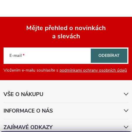
Mějte přehled o novinkách
a slevách
Z
á
E-mail
ODEBÍRAT
p
Vložením e-mailu souhlasíte s
podmínkami ochrany osobních údajů
a
VŠE O NÁKUPU
t
í
INFORMACE O NÁS
ZAJÍMAVÉ ODKAZY