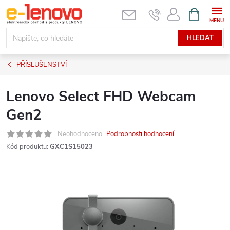
Přejít
NÁKUPNÍ
KOŠÍK
na
obsah
HLEDAT
PŘÍSLUŠENSTVÍ
Lenovo Select FHD Webcam
Gen2
Neohodnoceno
Podrobnosti hodnocení
Kód produktu:
GXC1S15023