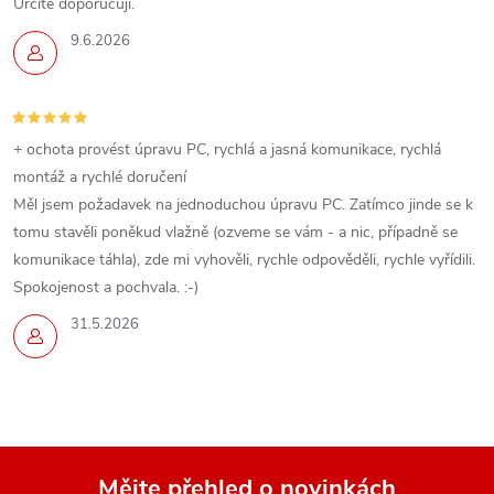
Určitě doporučuji.
9.6.2026
+ ochota provést úpravu PC, rychlá a jasná komunikace, rychlá
montáž a rychlé doručení
Měl jsem požadavek na jednoduchou úpravu PC. Zatímco jinde se k
tomu stavěli poněkud vlažně (ozveme se vám - a nic, případně se
komunikace táhla), zde mi vyhověli, rychle odpověděli, rychle vyřídili.
Spokojenost a pochvala. :-)
31.5.2026
Mějte přehled o novinkách