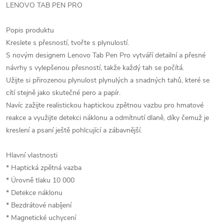
LENOVO TAB PEN PRO
Popis produktu
Kreslete s přesností, tvořte s plynulostí.
S novým designem Lenovo Tab Pen Pro vytváří detailní a přesné
návrhy s vylepšenou přesností, takže každý tah se počítá.
Užijte si přirozenou plynulost plynulých a snadných tahů, které se
cítí stejně jako skutečné pero a papír.
Navíc zažijte realistickou haptickou zpětnou vazbu pro hmatové
reakce a využijte detekci náklonu a odmítnutí dlaně, díky čemuž je
kreslení a psaní ještě pohlcující a zábavnější.
Hlavní vlastnosti
* Haptická zpětná vazba
* Úrovně tlaku 10 000
* Detekce náklonu
* Bezdrátové nabíjení
* Magnetické uchycení