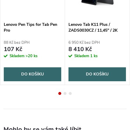
Lenovo Pen Tips for Tab Pen
Lenovo Tab K11 Plus /
Pro
ZADS0030CZ / 11,45" / 2K
(2000x1200) / 8GB / 256GB /
TDD / 400nitů / multitouch /
88 Kč bez DPH
6 950 Kč bez DPH
13MPx Foto / kov / Android 14
107 Kč
8 410 Kč
/ šedá
Skladem
>20 ks
Skladem
1 ks
DO KOŠÍKU
DO KOŠÍKU