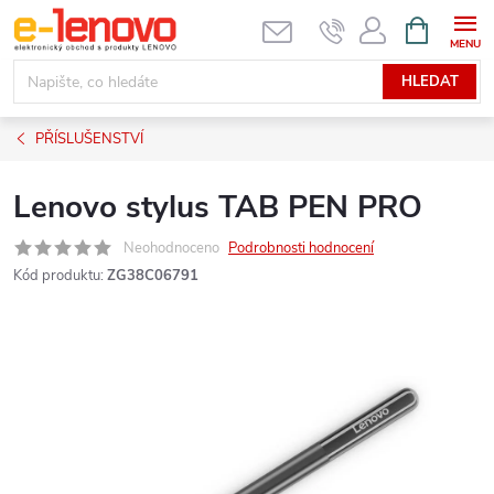
Přejít
NÁKUPNÍ
KOŠÍK
na
obsah
HLEDAT
PŘÍSLUŠENSTVÍ
Lenovo stylus TAB PEN PRO
Neohodnoceno
Podrobnosti hodnocení
Kód produktu:
ZG38C06791