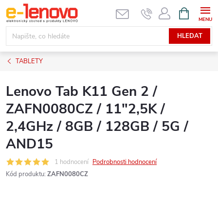
Přejít
NÁKUPNÍ
KOŠÍK
na
obsah
HLEDAT
TABLETY
Lenovo Tab K11 Gen 2 /
ZAFN0080CZ / 11"2,5K /
2,4GHz / 8GB / 128GB / 5G /
AND15
1 hodnocení
Podrobnosti hodnocení
Kód produktu:
ZAFN0080CZ