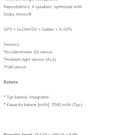
Reproduktory: 4 speakers, optimized with
Dolby Atmos®
GPS + GLONASS + Galileo + A-GPS
Senzory:
*Accelerometer (G) sensor
*Ambient light sensor (ALS)
*Hall sensor
Baterie:
* Typ baterie: Integrated
* Kapacita baterie [mAh]: 7040 mAh (Typ.)
Rozměry [mm]:
254.59 x 166.15 x 6.99