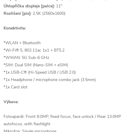
Úhlopříčka displeje [palce]:
11"
Rozlišení [pix]:
2.5K (2560x1600)
Konektivita:
*WLAN + Bluetooth
*Wi-Fi® 5, 802.11ac 1x1 + BT5.2
*WWAN: 5G Sub-6 GHz
*SIM: Dual SIM (Nano-SIM + eSIM)
*1x USB-C® (Hi-Speed USB / USB 2.0)
*1x Headphone / microphone combo jack (3.5mm)
*1x Card slot
Výbava:
Fotoaparát: Front 8.0MP, fixed focus, face unlock / Rear 13.0MP
autofocus, with flashlight
Mikrofon: Single microphone