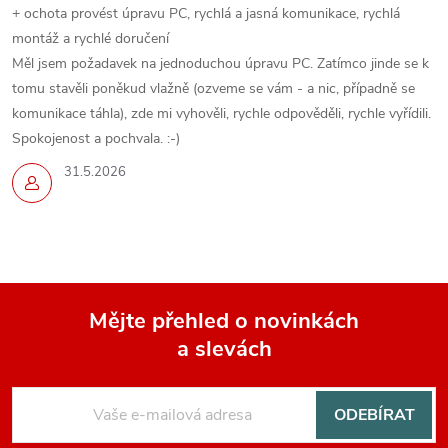
+ ochota provést úpravu PC, rychlá a jasná komunikace, rychlá
montáž a rychlé doručení
Měl jsem požadavek na jednoduchou úpravu PC. Zatímco jinde se k
tomu stavěli poněkud vlažně (ozveme se vám - a nic, případně se
komunikace táhla), zde mi vyhověli, rychle odpověděli, rychle vyřídili.
Spokojenost a pochvala. :-)
31.5.2026
Mějte přehled o novinkách
a slevách
Z
á
ODEBÍRAT