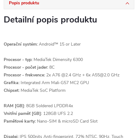
Popis produktu
Detailní popis produktu
Operační systém:
Android™ 15 or Later
Procesor - typ:
MediaTek Dimensity 6300
Procesor - počet jader:
8C
Procesor - frekvence:
2x A76 @2.4 GHz + 6x A55@2.0 GHz
Grafika:
Integrated Arm Mali-G57 MC2 GPU
Chipset:
MediaTek SoC Platform
RAM [GB]:
8GB Soldered LPDDR4x
Vnitřní paměť [GB]:
128GB UFS 2.2
Paměťové karty:
Nano-SIM & microSD Card Slot
Displej:
IPS 500nits Anti-fingerprint, 72% NTSC, 90Hz, Touch