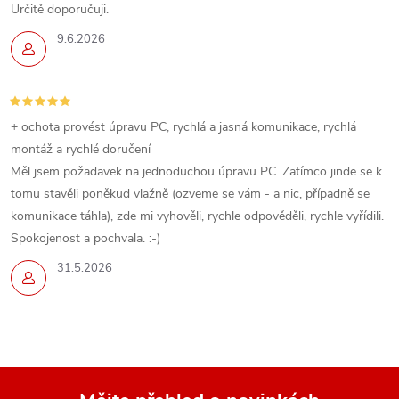
Určitě doporučuji.
9.6.2026
+ ochota provést úpravu PC, rychlá a jasná komunikace, rychlá
montáž a rychlé doručení
Měl jsem požadavek na jednoduchou úpravu PC. Zatímco jinde se k
tomu stavěli poněkud vlažně (ozveme se vám - a nic, případně se
komunikace táhla), zde mi vyhověli, rychle odpověděli, rychle vyřídili.
Spokojenost a pochvala. :-)
31.5.2026