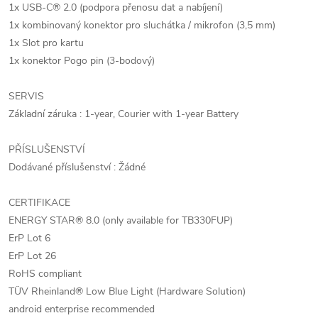
1x USB-C® 2.0 (podpora přenosu dat a nabíjení)
1x kombinovaný konektor pro sluchátka / mikrofon (3,5 mm)
1x Slot pro kartu
1x konektor Pogo pin (3-bodový)
SERVIS
Základní záruka : 1-year, Courier with 1-year Battery
PŘÍSLUŠENSTVÍ
Dodávané příslušenství : Žádné
CERTIFIKACE
ENERGY STAR® 8.0 (only available for TB330FUP)
ErP Lot 6
ErP Lot 26
RoHS compliant
TÜV Rheinland® Low Blue Light (Hardware Solution)
android enterprise recommended