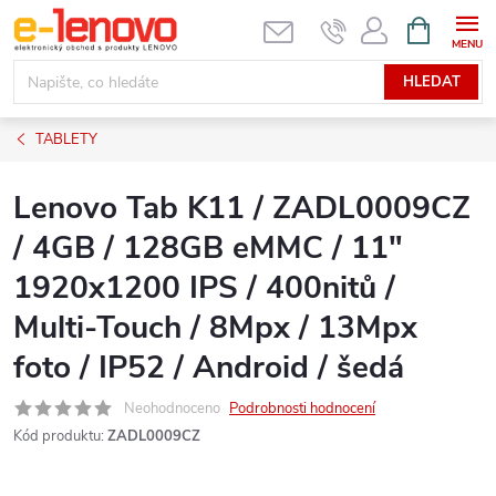
Přejít
NÁKUPNÍ
KOŠÍK
na
obsah
HLEDAT
TABLETY
Lenovo Tab K11 / ZADL0009CZ
/ 4GB / 128GB eMMC / 11"
1920x1200 IPS / 400nitů /
Multi-Touch / 8Mpx / 13Mpx
foto / IP52 / Android / šedá
Neohodnoceno
Podrobnosti hodnocení
Kód produktu:
ZADL0009CZ