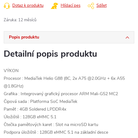
Dotaz k produktu
Hlídací pes
Sdílet
Záruka
:
12 měsíců
Popis produktu
Detailní popis produktu
VÝKON
Procesor : MediaTek Helio G88 (8C, 2x A75 @2.0GHz + 6x A55
@1.8GHz)
Grafika : Integrovaný grafický procesor ARM Mali-G52 MC2
Čipová sada : Platforma SoC MediaTek
Paměť : 4GB Soldered LPDDR4x
Úložiště : 128GB eMMC 5.1
Čtečka paměťových karet : Slot na microSD kartu
Podpora úložiště : 128GB eMMC 5.1 na základní desce