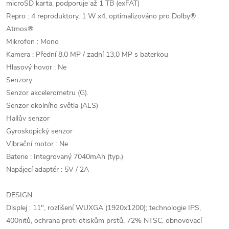
microSD karta, podporuje až 1 TB (exFAT)
Repro : 4 reproduktory, 1 W x4, optimalizováno pro Dolby®
Atmos®
Mikrofon : Mono
Kamera : Přední 8,0 MP / zadní 13,0 MP s baterkou
Hlasový hovor : Ne
Senzory :
Senzor akcelerometru (G).
Senzor okolního světla (ALS)
Hallův senzor
Gyroskopický senzor
Vibrační motor : Ne
Baterie : Integrovaný 7040mAh (typ.)
Napájecí adaptér : 5V / 2A
DESIGN
Displej : 11", rozlišení WUXGA (1920x1200); technologie IPS,
400nitů, ochrana proti otiskům prstů, 72% NTSC, obnovovací