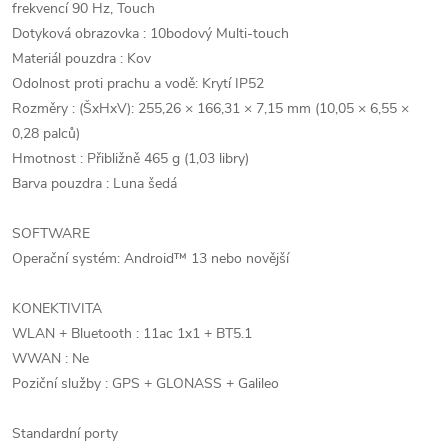
frekvencí 90 Hz, Touch
Dotyková obrazovka : 10bodový Multi-touch
Materiál pouzdra : Kov
Odolnost proti prachu a vodě: Krytí IP52
Rozměry : (ŠxHxV): 255,26 × 166,31 × 7,15 mm (10,05 × 6,55 ×
0,28 palců)
Hmotnost : Přibližně 465 g (1,03 libry)
Barva pouzdra : Luna šedá
SOFTWARE
Operační systém: Android™ 13 nebo novější
KONEKTIVITA
WLAN + Bluetooth : 11ac 1x1 + BT5.1
WWAN : Ne
Poziční služby : GPS + GLONASS + Galileo
Standardní porty