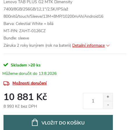
Lenovo TAB PLUS G2 MTK Dimensity
7400/8GB/256GB/12,1"/2,5K/IPS/až
800nitů/touch/Sleeve/13M+8MP/10200mAh/Android16
Barva: Celestial White = bílá
MT-P/N: ZAHT-0126CZ
Bundle: sleeve
Záruka 2 roky kurýrem (rok na baterii)
Detailní informace
Skladem
>20 ks
13.8.2026
Možnosti doručení
10 881 Kč
8 993 Kč bez DPH
Měrná
cena:
VLOŽIT DO KOŠÍKU