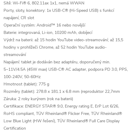
Sítě: Wi-Fi® 6, 802.11ax 1x1, nemá WWAN
Porty, sloty, konektory: 1x USB-C® (Hi-Speed USB) s funkcí
napájení, CR slot
Operační systém: Android™ 16 nebo novější
Baterie: integrovaná, Li-ion, 10200 mAh, dobíjecí
Výdrž na baterii: až 15 hodin YouTube video-streamování; až 15,5
hodiny v prohlížeči Chrome, až 52 hodin YouTube audio-
streamování
Napájení: tablet je dodáván bez adaptéru, doporučený min.
5~11V/4.5A (45W max) USB-C® AC adapter, podpora PD 3.0, PPS,
100-240V, 50-60Hz
Hmotnost (tablet): 775 g
Rozměry (tablet): 278.8 x 181.1 x 6.8 mm (reproduktor 22,7mm
Záruka: 2 roky kurýrem (rok na baterii)
Certifikace: ENERGY STAR® 9.0, Energy rating E, ErP Lot 6/26,
RoHS compliant, TÜV Rheinland® Flicker Free, TÜV Rheinland®
Low Blue Light (HW řešení), TÜV Rheinland® Full Care Display
Certification