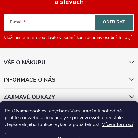
a slevách
Z
á
E-mail
ODEBÍRAT
p
Vložením e-mailu souhlasíte s
podmínkami ochrany osobních údajů
a
VŠE O NÁKUPU
t
í
INFORMACE O NÁS
ZAJÍMAVÉ ODKAZY
Používáme cookies, abychom Vám umožnili pohodlné
Přijímáme online platby
prohlížení webu a díky analýze provozu webu neustále
zlepšovali jeho funkce, výkon a použitelnost.
Více informací