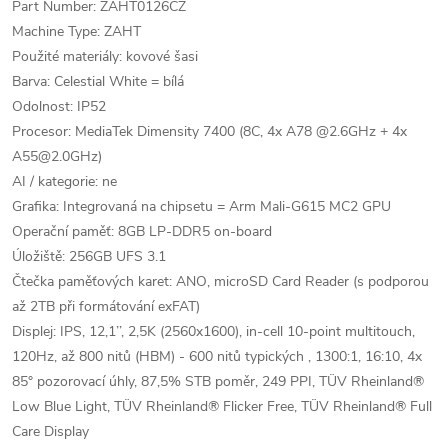
Part Number: ZAHT0126CZ
Machine Type: ZAHT
Použité materiály: kovové šasi
Barva: Celestial White = bílá
Odolnost: IP52
Procesor: MediaTek Dimensity 7400 (8C, 4x A78 @2.6GHz + 4x
A55@2.0GHz)
AI / kategorie: ne
Grafika: Integrovaná na chipsetu = Arm Mali-G615 MC2 GPU
Operační paměť: 8GB LP-DDR5 on-board
Úložiště: 256GB UFS 3.1
Čtečka paměťových karet: ANO, microSD Card Reader (s podporou
až 2TB při formátování exFAT)
Displej: IPS, 12,1’’, 2,5K (2560x1600), in-cell 10-point multitouch,
120Hz, až 800 nitů (HBM) - 600 nitů typických , 1300:1, 16:10, 4x
85° pozorovací úhly, 87,5% STB poměr, 249 PPI, TÜV Rheinland®
Low Blue Light, TÜV Rheinland® Flicker Free, TÜV Rheinland® Full
Care Display