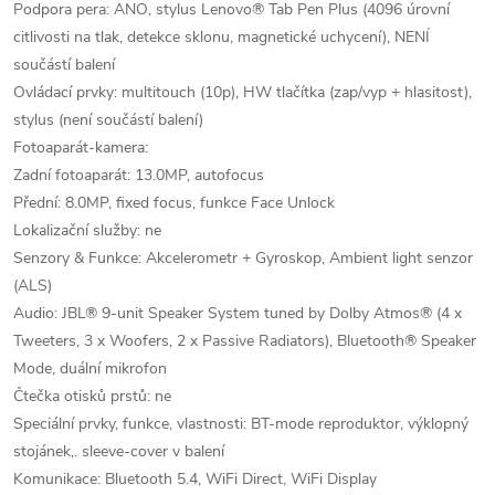
Podpora pera: ANO, stylus Lenovo® Tab Pen Plus (4096 úrovní
citlivosti na tlak, detekce sklonu, magnetické uchycení), NENÍ
součástí balení
Ovládací prvky: multitouch (10p), HW tlačítka (zap/vyp + hlasitost),
stylus (není součástí balení)
Fotoaparát-kamera:
Zadní fotoaparát: 13.0MP, autofocus
Přední: 8.0MP, fixed focus, funkce Face Unlock
Lokalizační služby: ne
Senzory & Funkce: Akcelerometr + Gyroskop, Ambient light senzor
(ALS)
Audio: JBL® 9-unit Speaker System tuned by Dolby Atmos® (4 x
Tweeters, 3 x Woofers, 2 x Passive Radiators), Bluetooth® Speaker
Mode, duální mikrofon
Čtečka otisků prstů: ne
Speciální prvky, funkce, vlastnosti: BT-mode reproduktor, výklopný
stojánek,. sleeve-cover v balení
Komunikace: Bluetooth 5.4, WiFi Direct, WiFi Display