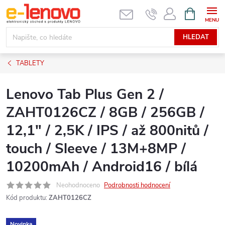
Přejít
NÁKUPNÍ
KOŠÍK
na
obsah
HLEDAT
TABLETY
Lenovo Tab Plus Gen 2 /
ZAHT0126CZ / 8GB / 256GB /
12,1" / 2,5K / IPS / až 800nitů /
touch / Sleeve / 13M+8MP /
10200mAh / Android16 / bílá
Neohodnoceno
Podrobnosti hodnocení
Kód produktu:
ZAHT0126CZ
Novinka