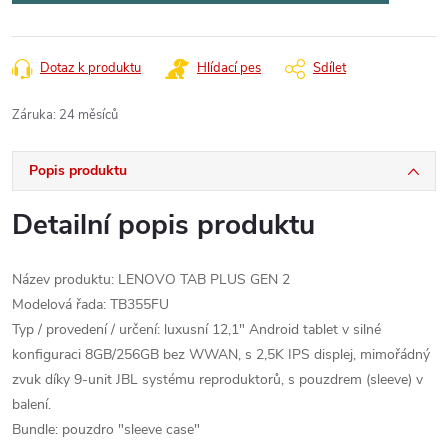
Dotaz k produktu
Hlídací pes
Sdílet
Záruka
:
24 měsíců
Popis produktu
Detailní popis produktu
Název produktu: LENOVO TAB PLUS GEN 2
Modelová řada: TB355FU
Typ / provedení / určení: luxusní 12,1" Android tablet v silné
konfiguraci 8GB/256GB bez WWAN, s 2,5K IPS displej, mimořádný
zvuk díky 9-unit JBL systému reproduktorů, s pouzdrem (sleeve) v
balení.
Bundle: pouzdro "sleeve case"