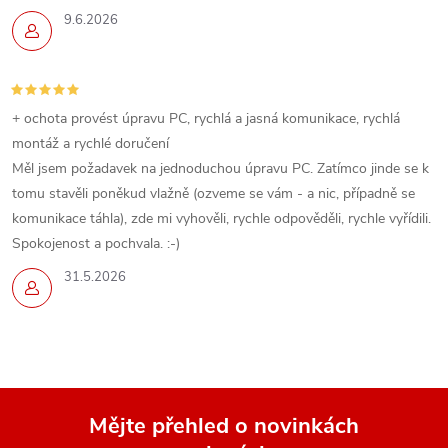
9.6.2026
+ ochota provést úpravu PC, rychlá a jasná komunikace, rychlá
montáž a rychlé doručení
Měl jsem požadavek na jednoduchou úpravu PC. Zatímco jinde se k
tomu stavěli poněkud vlažně (ozveme se vám - a nic, případně se
komunikace táhla), zde mi vyhověli, rychle odpověděli, rychle vyřídili.
Spokojenost a pochvala. :-)
31.5.2026
Mějte přehled o novinkách