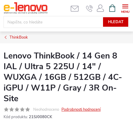
Přejít
NÁKUPNÍ
KOŠÍK
na
obsah
HLEDAT
ThinkBook
Lenovo ThinkBook / 14 Gen 8
IAL / Ultra 5 225U / 14" /
WUXGA / 16GB / 512GB / 4C-
iGPU / W11P / Gray / 3R On-
Site
Neohodnoceno
Podrobnosti hodnocení
Kód produktu:
21SJ0080CK