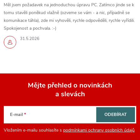
Měl jsem požadavek na jednoduchou úpravu PC. Zatímco jinde se k
tomu stavěli poněkud vlažně (ozveme se vám - a nic, případně se
komunikace táhla), zde mi vyhověli, rychle odpověděli, rychle vyřídili.
Spokojenost a pochvala. :-)
31.5.2026
Mějte přehled o novinkách
a slevách
Z
á
E-mail
ODEBÍRAT
p
Vložením e-mailu souhlasíte s
podmínkami ochrany osobních údajů