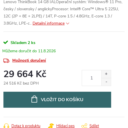
Lenovo ThinkBook 14 G8 IALOperační systém: Windows® 11 Pro,
česky / slovensky / anglickyProcesor: Intel® Core™ Ultra 5 225U,
12C (2P + 8E + 2LPE) / 14T, P-core 1.5 / 4.8GHz, E-core 1.3 /
3.8GHz, LPE-c..
Detailní informace
Skladem
2 ks
11.8.2026
Možnosti doručení
29 664 Kč
24 516 Kč bez DPH
Měrná
cena:
VLOŽIT DO KOŠÍKU
Dotaz k produktu
Hlídací pes
Sdílet