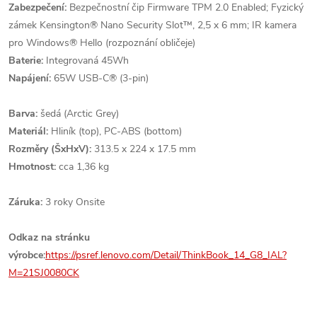
Zabezpečení:
Bezpečnostní čip Firmware TPM 2.0 Enabled; Fyzický
zámek Kensington® Nano Security Slot™, 2,5 x 6 mm; IR kamera
pro Windows® Hello (rozpoznání obličeje)
Baterie:
Integrovaná 45Wh
Napájení:
65W USB-C® (3-pin)
Barva:
šedá (Arctic Grey)
Materiál:
Hliník (top), PC-ABS (bottom)
Rozměry (ŠxHxV):
313.5 x 224 x 17.5 mm
Hmotnost:
cca 1,36 kg
Záruka:
3 roky Onsite
Odkaz na stránku
výrobce:
https://psref.lenovo.com/Detail/ThinkBook_14_G8_IAL?
M=21SJ0080CK