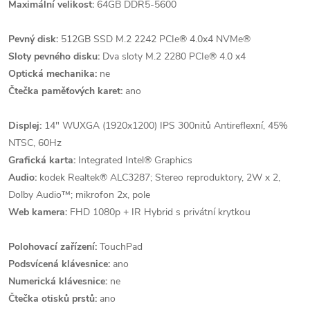
Maximální velikost:
64GB DDR5-5600
Pevný disk:
512GB SSD M.2 2242 PCIe® 4.0x4 NVMe®
Sloty pevného disku:
Dva sloty M.2 2280 PCIe® 4.0 x4
Optická mechanika:
ne
Čtečka paměťových karet:
ano
Displej:
14" WUXGA (1920x1200) IPS 300nitů Antireflexní, 45%
NTSC, 60Hz
Grafická karta:
Integrated Intel® Graphics
Audio:
kodek Realtek® ALC3287; Stereo reproduktory, 2W x 2,
Dolby Audio™; mikrofon 2x, pole
Web kamera:
FHD 1080p + IR Hybrid s privátní krytkou
Polohovací zařízení:
TouchPad
Podsvícená klávesnice:
ano
Numerická klávesnice:
ne
Čtečka otisků prstů:
ano