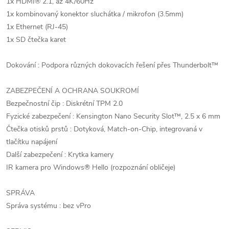
1x HDMI® 2.1, až 4K/60Hz
1x kombinovaný konektor sluchátka / mikrofon (3.5mm)
1x Ethernet (RJ-45)
1x SD čtečka karet
Dokování : Podpora různých dokovacích řešení přes Thunderbolt™
ZABEZPEČENÍ A OCHRANA SOUKROMÍ
Bezpečnostní čip : Diskrétní TPM 2.0
Fyzické zabezpečení : Kensington Nano Security Slot™, 2.5 x 6 mm
Čtečka otisků prstů : Dotyková, Match-on-Chip, integrovaná v
tlačítku napájení
Další zabezpečení : Krytka kamery
IR kamera pro Windows® Hello (rozpoznání obličeje)
SPRÁVA
Správa systému : bez vPro