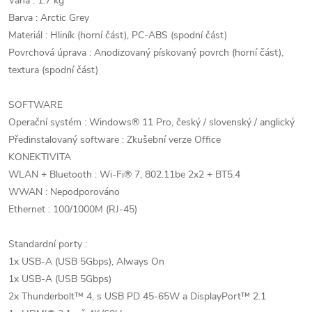
Váha : 1.7 kg
Barva : Arctic Grey
Materiál : Hliník (horní část), PC-ABS (spodní část)
Povrchová úprava : Anodizovaný pískovaný povrch (horní část),
textura (spodní část)
SOFTWARE
Operační systém : Windows® 11 Pro, český / slovenský / anglický
Předinstalovaný software : Zkušební verze Office
KONEKTIVITA
WLAN + Bluetooth : Wi-Fi® 7, 802.11be 2x2 + BT5.4
WWAN : Nepodporováno
Ethernet : 100/1000M (RJ-45)
Standardní porty :
1x USB-A (USB 5Gbps), Always On
1x USB-A (USB 5Gbps)
2x Thunderbolt™ 4, s USB PD 45-65W a DisplayPort™ 2.1