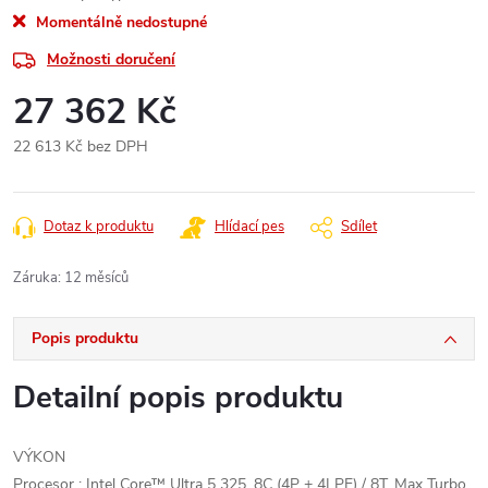
Momentálně nedostupné
Možnosti doručení
27 362 Kč
22 613 Kč bez DPH
Měrná
cena:
Dotaz k produktu
Hlídací pes
Sdílet
Záruka
:
12 měsíců
Popis produktu
Detailní popis produktu
VÝKON
Procesor : Intel Core™ Ultra 5 325, 8C (4P + 4LPE) / 8T, Max Turbo