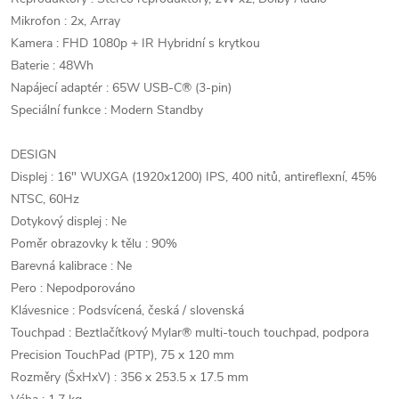
Mikrofon : 2x, Array
Kamera : FHD 1080p + IR Hybridní s krytkou
Baterie : 48Wh
Napájecí adaptér : 65W USB-C® (3-pin)
Speciální funkce : Modern Standby
DESIGN
Displej : 16" WUXGA (1920x1200) IPS, 400 nitů, antireflexní, 45%
NTSC, 60Hz
Dotykový displej : Ne
Poměr obrazovky k tělu : 90%
Barevná kalibrace : Ne
Pero : Nepodporováno
Klávesnice : Podsvícená, česká / slovenská
Touchpad : Beztlačítkový Mylar® multi-touch touchpad, podpora
Precision TouchPad (PTP), 75 x 120 mm
Rozměry (ŠxHxV) : 356 x 253.5 x 17.5 mm