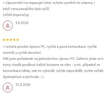
+ Upozornění na nepasujicí obal, ochota vyměnit ho zdarma, i
když cena pasujícího byla vyšší
Určitě doporučuji.
9.6.2026
+ ochota provést úpravu PC, rychlá a jasná komunikace, rychlá
montáž a rychlé doručení
Měl jsem požadavek na jednoduchou úpravu PC. Zatímco jinde se k
tomu stavěli poněkud vlažně (ozveme se vám - a nic, případně se
komunikace táhla), zde mi vyhověli, rychle odpověděli, rychle vyřídili.
Spokojenost a pochvala. :-)
31.5.2026