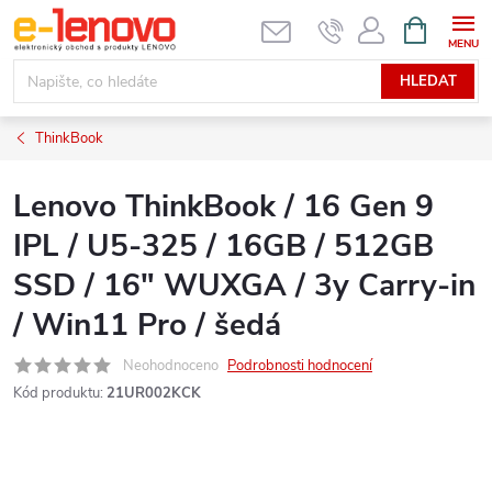
Přejít
NÁKUPNÍ
KOŠÍK
na
obsah
HLEDAT
ThinkBook
Lenovo ThinkBook / 16 Gen 9
IPL / U5-325 / 16GB / 512GB
SSD / 16" WUXGA / 3y Carry-in
/ Win11 Pro / šedá
Neohodnoceno
Podrobnosti hodnocení
Kód produktu:
21UR002KCK