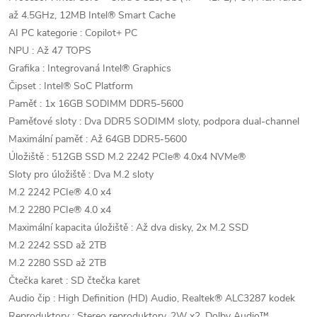
až 4.5GHz, 12MB Intel® Smart Cache
AI PC kategorie : Copilot+ PC
NPU : Až 47 TOPS
Grafika : Integrovaná Intel® Graphics
Čipset : Intel® SoC Platform
Paměť : 1x 16GB SODIMM DDR5-5600
Paměťové sloty : Dva DDR5 SODIMM sloty, podpora dual-channel
Maximální paměť : Až 64GB DDR5-5600
Úložiště : 512GB SSD M.2 2242 PCIe® 4.0x4 NVMe®
Sloty pro úložiště : Dva M.2 sloty
M.2 2242 PCIe® 4.0 x4
M.2 2280 PCIe® 4.0 x4
Maximální kapacita úložiště : Až dva disky, 2x M.2 SSD
M.2 2242 SSD až 2TB
M.2 2280 SSD až 2TB
Čtečka karet : SD čtečka karet
Audio čip : High Definition (HD) Audio, Realtek® ALC3287 kodek
Reproduktory : Stereo reproduktory, 2W x2, Dolby Audio™