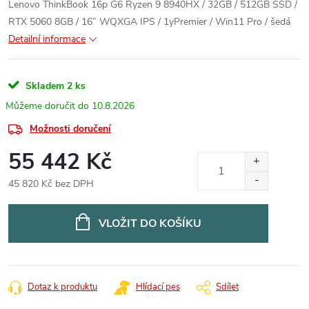
Lenovo ThinkBook 16p G6 Ryzen 9 8940HX / 32GB / 512GB SSD /
RTX 5060 8GB / 16” WQXGA IPS / 1yPremier / Win11 Pro / šedá
Detailní informace
Skladem
2 ks
10.8.2026
Možnosti doručení
55 442 Kč
45 820 Kč bez DPH
Měrná
cena:
VLOŽIT DO KOŠÍKU
Dotaz k produktu
Hlídací pes
Sdílet