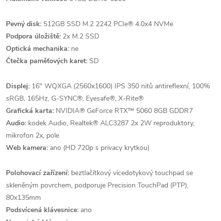
Pevný disk:
512GB SSD M.2 2242 PCIe® 4.0x4 NVMe
Podpora úložiště:
2x M.2 SSD
Optická mechanika:
ne
Čtečka paměťových karet:
SD
Displej:
16" WQXGA (2560x1600) IPS 350 nitů antireflexní, 100%
sRGB, 165Hz, G-SYNC®, Eyesafe®, X-Rite®
Grafická karta:
NVIDIA® GeForce RTX™ 5060 8GB GDDR7
Audio:
kodek Audio, Realtek® ALC3287 2x 2W reproduktory,
mikrofon 2x, pole
Web kamera:
ano (HD 720p s privacy krytkou)
Polohovací zařízení:
beztlačítkový vícedotykový touchpad se
skleněným povrchem, podporuje Precision TouchPad (PTP),
80x135mm
Podsvícená klávesnice:
ano