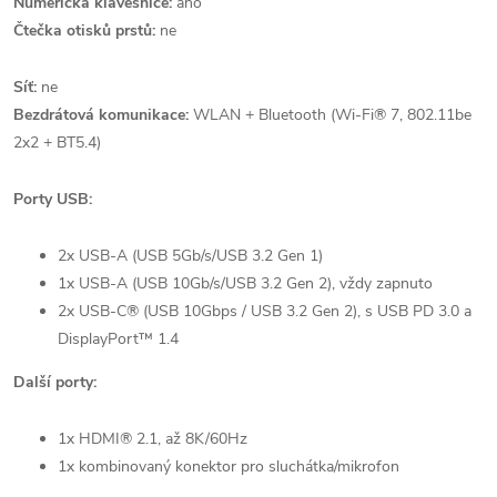
Numerická klávesnice:
ano
Čtečka otisků prstů:
ne
Síť:
ne
Bezdrátová komunikace:
WLAN + Bluetooth (Wi-Fi® 7, 802.11be
2x2 + BT5.4)
Porty USB:
2x USB-A (USB 5Gb/s/USB 3.2 Gen 1)
1x USB-A (USB 10Gb/s/USB 3.2 Gen 2), vždy zapnuto
2x USB-C® (USB 10Gbps / USB 3.2 Gen 2), s USB PD 3.0 a
DisplayPort™ 1.4
Další porty:
1x HDMI® 2.1, až 8K/60Hz
1x kombinovaný konektor pro sluchátka/mikrofon