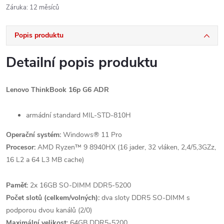
Záruka
:
12 měsíců
Popis produktu
Detailní popis produktu
Lenovo ThinkBook 16p G6 ADR
armádní standard MIL-STD-810H
Operační systém:
Windows® 11 Pro
Procesor:
AMD Ryzen™ 9 8940HX (16 jader, 32 vláken, 2,4/5,3GZz,
16 L2 a 64 L3 MB cache)
Paměť:
2x 16GB SO-DIMM DDR5-5200
Počet slotů (celkem/volných):
dva sloty DDR5 SO-DIMM s
podporou dvou kanálů (2/0)
Maximální velikost:
64GB DDR5-5200