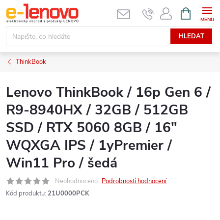
Přejít
NÁKUPNÍ
KOŠÍK
na
obsah
HLEDAT
ThinkBook
Lenovo ThinkBook / 16p Gen 6 /
R9-8940HX / 32GB / 512GB
SSD / RTX 5060 8GB / 16"
WQXGA IPS / 1yPremier /
Win11 Pro / šedá
Neohodnoceno
Podrobnosti hodnocení
Kód produktu:
21U0000PCK