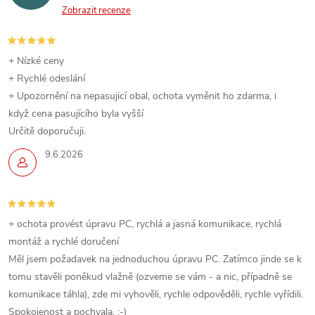
Zobrazit recenze
+ Nízké ceny
+ Rychlé odeslání
+ Upozornění na nepasujicí obal, ochota vyměnit ho zdarma, i
když cena pasujícího byla vyšší
Určitě doporučuji.
9.6.2026
+ ochota provést úpravu PC, rychlá a jasná komunikace, rychlá
montáž a rychlé doručení
Měl jsem požadavek na jednoduchou úpravu PC. Zatímco jinde se k
tomu stavěli poněkud vlažně (ozveme se vám - a nic, případně se
komunikace táhla), zde mi vyhověli, rychle odpověděli, rychle vyřídili.
Spokojenost a pochvala. :-)