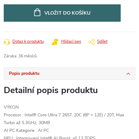
Měrná
cena:
VLOŽIT DO KOŠÍKU
Dotaz k produktu
Hlídací pes
Sdílet
Záruka
:
36 měsíců
Popis produktu
Detailní popis produktu
VÝKON
Procesor : Intel® Core Ultra 7 265T, 20C (8P + 12E) / 20T, Max
Turbo až 5.3GHz, 30MB
AI PC Kategorie : AI PC
NPU : Integrovaný Intel® AI Boost, až 13 TOPS