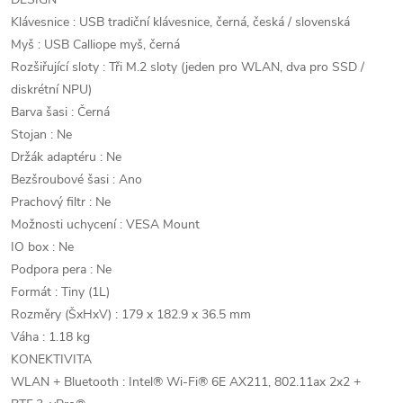
Klávesnice : USB tradiční klávesnice, černá, česká / slovenská
Myš : USB Calliope myš, černá
Rozšiřující sloty : Tři M.2 sloty (jeden pro WLAN, dva pro SSD /
diskrétní NPU)
Barva šasi : Černá
Stojan : Ne
Držák adaptéru : Ne
Bezšroubové šasi : Ano
Prachový filtr : Ne
Možnosti uchycení : VESA Mount
IO box : Ne
Podpora pera : Ne
Formát : Tiny (1L)
Rozměry (ŠxHxV) : 179 x 182.9 x 36.5 mm
Váha : 1.18 kg
KONEKTIVITA
WLAN + Bluetooth : Intel® Wi-Fi® 6E AX211, 802.11ax 2x2 +