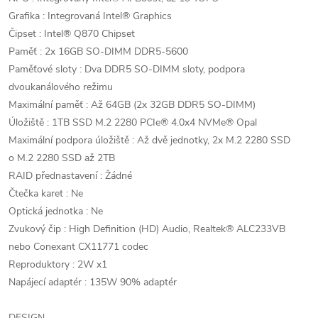
Grafika : Integrovaná Intel® Graphics
Čipset : Intel® Q870 Chipset
Paměť : 2x 16GB SO-DIMM DDR5-5600
Paměťové sloty : Dva DDR5 SO-DIMM sloty, podpora
dvoukanálového režimu
Maximální paměť : Až 64GB (2x 32GB DDR5 SO-DIMM)
Úložiště : 1TB SSD M.2 2280 PCIe® 4.0x4 NVMe® Opal
Maximální podpora úložiště : Až dvě jednotky, 2x M.2 2280 SSD
o M.2 2280 SSD až 2TB
RAID přednastavení : Žádné
Čtečka karet : Ne
Optická jednotka : Ne
Zvukový čip : High Definition (HD) Audio, Realtek® ALC233VB
nebo Conexant CX11771 codec
Reproduktory : 2W x1
Napájecí adaptér : 135W 90% adaptér
DESIGN