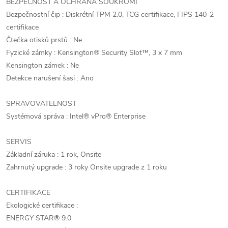
BEZPEČNOST A OCHRANA SOUKROMÍ
Bezpečnostní čip : Diskrétní TPM 2.0, TCG certifikace, FIPS 140-2
certifikace
Čtečka otisků prstů : Ne
Fyzické zámky : Kensington® Security Slot™, 3 x 7 mm
Kensington zámek : Ne
Detekce narušení šasi : Ano
SPRAVOVATELNOST
Systémová správa : Intel® vPro® Enterprise
SERVIS
Základní záruka : 1 rok, Onsite
Zahrnutý upgrade : 3 roky Onsite upgrade z 1 roku
CERTIFIKACE
Ekologické certifikace :
ENERGY STAR® 9.0