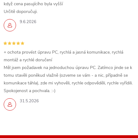
když cena pasujícího byla vyšší
Určitě doporučuji.
9.6.2026
+ ochota provést úpravu PC, rychlá a jasná komunikace, rychlá
montáž a rychlé doručení
Měl jsem požadavek na jednoduchou úpravu PC. Zatímco jinde se k
tomu stavěli poněkud vlažně (ozveme se vám - a nic, případně se
komunikace táhla), zde mi vyhověli, rychle odpověděli, rychle vyřídili.
Spokojenost a pochvala. :-)
31.5.2026