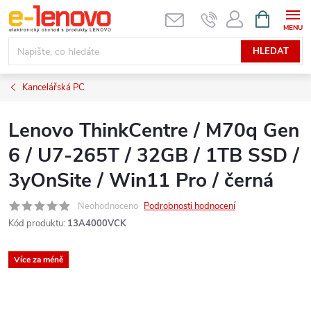
Přejít
NÁKUPNÍ
KOŠÍK
na
obsah
HLEDAT
Kancelářská PC
Lenovo ThinkCentre / M70q Gen
6 / U7-265T / 32GB / 1TB SSD /
3yOnSite / Win11 Pro / černá
Neohodnoceno
Podrobnosti hodnocení
Kód produktu:
13A4000VCK
Více za méně