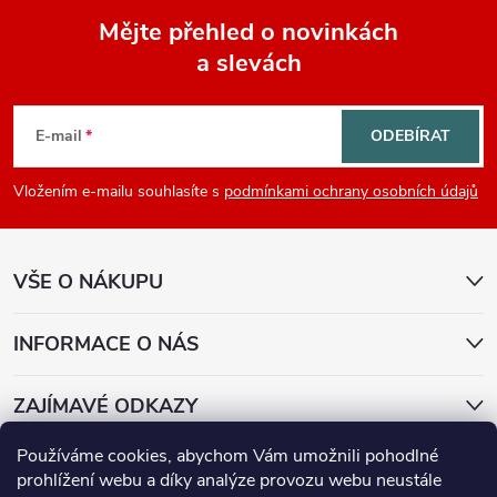
Mějte přehled o novinkách
a slevách
Z
á
E-mail
ODEBÍRAT
p
Vložením e-mailu souhlasíte s
podmínkami ochrany osobních údajů
a
VŠE O NÁKUPU
t
í
INFORMACE O NÁS
ZAJÍMAVÉ ODKAZY
Používáme cookies, abychom Vám umožnili pohodlné
Přijímáme online platby
prohlížení webu a díky analýze provozu webu neustále