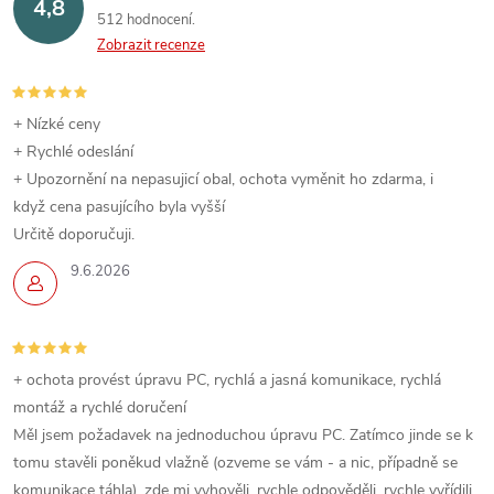
4,8
512 hodnocení
Zobrazit recenze
+ Nízké ceny
+ Rychlé odeslání
+ Upozornění na nepasujicí obal, ochota vyměnit ho zdarma, i
když cena pasujícího byla vyšší
Určitě doporučuji.
9.6.2026
+ ochota provést úpravu PC, rychlá a jasná komunikace, rychlá
montáž a rychlé doručení
Měl jsem požadavek na jednoduchou úpravu PC. Zatímco jinde se k
tomu stavěli poněkud vlažně (ozveme se vám - a nic, případně se
komunikace táhla), zde mi vyhověli, rychle odpověděli, rychle vyřídili.