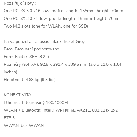
Rozšiřující sloty :
One PCIe® 3.0 x16, low-profile, length 155mm, height 70mm
One PCIe® 3.0 x1, low-profile, length 155mm, height 70mm
Two M.2 slots (one for WLAN, one for SSD)
Barva pouzdra : Chassis: Black, Bezel: Grey
Pero: Pero není podporováno
Form Factor: SFF (8.2L)
Rozměry (ŠxHxV): 92.5 x 291.4 x 339.5 mm (3.6 x 11.5 x 13.4
inches)
Hmotnost: 4.63 kg (9.3 lbs)
KONEKTIVITA
Ethernet: Integrovaný 100/1000M
WLAN + Bluetooth: Intel® Wi-Fi® 6E AX211, 802.11ax 2x2 +
BT5.3
WWAN: bez WWAN