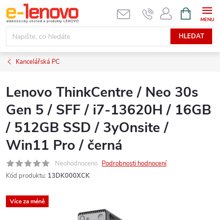
Přejít
NÁKUPNÍ
KOŠÍK
na
obsah
HLEDAT
Kancelářská PC
Lenovo ThinkCentre / Neo 30s
Gen 5 / SFF / i7-13620H / 16GB
/ 512GB SSD / 3yOnsite /
Win11 Pro / černá
Neohodnoceno
Podrobnosti hodnocení
Kód produktu:
13DK000XCK
Více za méně