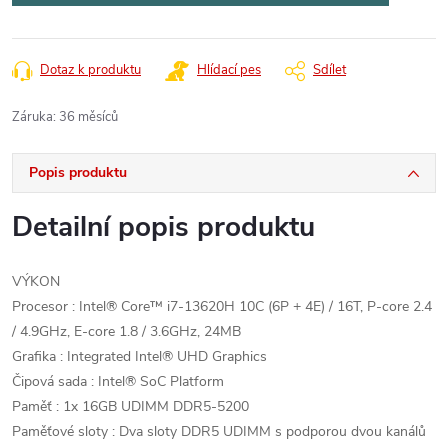
Dotaz k produktu
Hlídací pes
Sdílet
Záruka
:
36 měsíců
Popis produktu
Detailní popis produktu
VÝKON
Procesor : Intel® Core™ i7-13620H 10C (6P + 4E) / 16T, P-core 2.4
/ 4.9GHz, E-core 1.8 / 3.6GHz, 24MB
Grafika : Integrated Intel® UHD Graphics
Čipová sada : Intel® SoC Platform
Paměť : 1x 16GB UDIMM DDR5-5200
Paměťové sloty : Dva sloty DDR5 UDIMM s podporou dvou kanálů