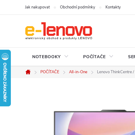
Přejít
Jak nakupovat
Obchodní podmínky
Kontakty
na
obsah
NOTEBOOKY
POČÍTAČE
SE
POČÍTAČE
All-in-One
Lenovo ThinkCentre /
Domů