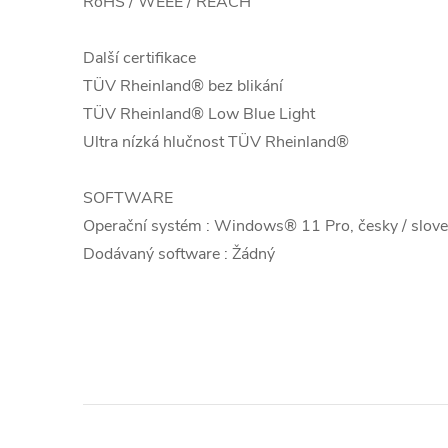
RoHS / WEEE / REACH
Další certifikace
TÜV Rheinland® bez blikání
TÜV Rheinland® Low Blue Light
Ultra nízká hlučnost TÜV Rheinland®
SOFTWARE
Operační systém : Windows® 11 Pro, česky / sloven
Dodávaný software : Žádný