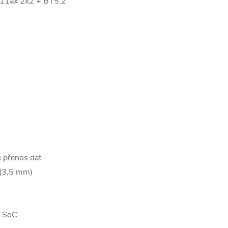
.11ax 2x2 + BT5.2
 přenos dat
 (3,5 mm)
v SoC