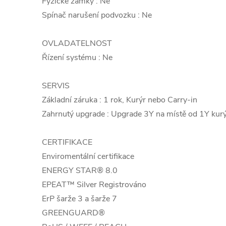
Fyzické zámky : Ne
Spínač narušení podvozku : Ne
OVLADATELNOST
Řízení systému : Ne
SERVIS
Základní záruka : 1 rok, Kurýr nebo Carry-in
Zahrnutý upgrade : Upgrade 3Y na místě od 1Y kur
CERTIFIKACE
Enviromentální certifikace
ENERGY STAR® 8.0
EPEAT™ Silver Registrováno
ErP šarže 3 a šarže 7
GREENGUARD®