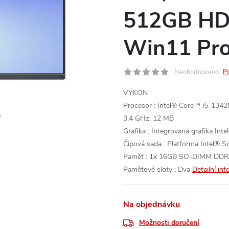
512GB HDD
Win11 Pro
Neohodnoceno
P
VÝKON
Procesor : Intel® Core™ i5-13420H
3,4 GHz, 12 MB
Grafika : Integrovaná grafika In
Čipová sada : Platforma Intel® S
Paměť : 1x 16GB SO-DIMM DDR
Paměťové sloty : Dva
Detailní in
Na objednávku
Možnosti doručení