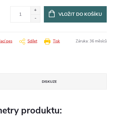
VLOŽIT DO KOŠÍKU
dací pes
Sdílet
Tisk
Záruka
:
36 měsíců
DISKUZE
etry produktu: