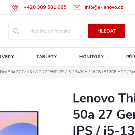
+420 389 501 065
info@e-lenovo.cz
HLEDAT
RVERY
TABLETY
MONITORY
PŘÍ
 Neo 50a 27 Gen 5 / AiO 27" FHD IPS / i5-13420H / 16GB / 512GB HDD / 3yOn
Lenovo Th
50a 27 Ge
IPS / i5-1