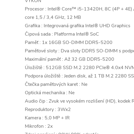
VÝKON
Procesor : Intel® Core™ i5-13420H, 8C (4P + 4E) /
core 1,5 / 3,4 GHz, 12 MB
Grafika : Integrovaná grafika Intel® UHD Graphics
Čipová sada : Platforma Intel® SoC
Paměť : 1x 16GB SO-DIMM DDR5-5200
Paměťové sloty : Dva sloty DDR5 SO-DIMM s podp
Maximální paměť : Až 32 GB DDR5-5200
Úložiště : 512GB SSD M.2 2280 PCIe® 4.0x4 NV
Podpora úložiště : Jeden disk, až 1 TB M.2 2280 S
Čtečka paměťových karet : Ne
Optická mechanika : Ne
Audio čip : Zvuk ve vysokém rozlišení (HD), kode
Reproduktory : 3Wx2
Kamera : 5,0 MP + IR
Mikrofon : 2x