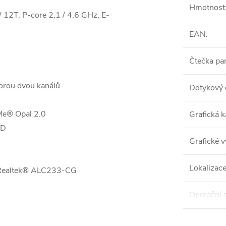
Hmotnost
 12T, P-core 2,1 / 4,6 GHz, E-
EAN
:
Čtečka pa
orou dvou kanálů
Dotykový 
Me® Opal 2.0
Grafická k
SD
Grafické 
Lokalizac
k Realtek® ALC233-CG
Operační 