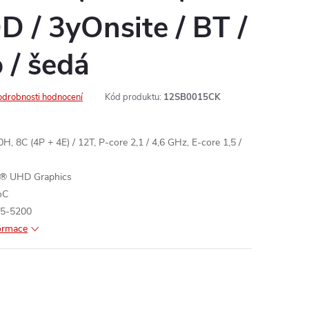
 / 3yOnsite / BT /
 / šedá
odrobnosti hodnocení
Kód produktu:
12SB0015CK
, 8C (4P + 4E) / 12T, P-core 2,1 / 4,6 GHz, E-core 1,5 /
tel® UHD Graphics
oC
5-5200
formace