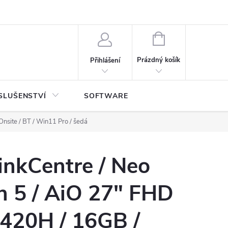
NÁKUPNÍ
KOŠÍK
Prázdný košík
Přihlášení
SLUŠENSTVÍ
SOFTWARE
site / BT / Win11 Pro / šedá
inkCentre / Neo
n 5 / AiO 27" FHD
3420H / 16GB /