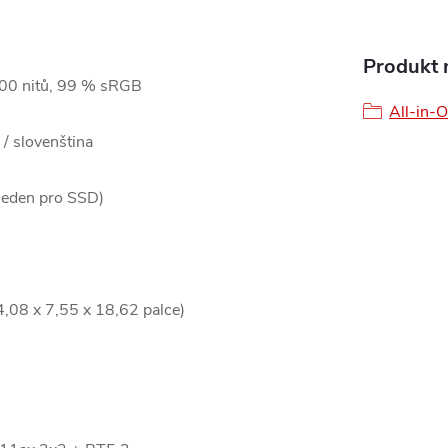
Produkt n
 300 nitů, 99 % sRGB
All-in-
 / slovenština
 jeden pro SSD)
08 x 7,55 x 18,62 palce)