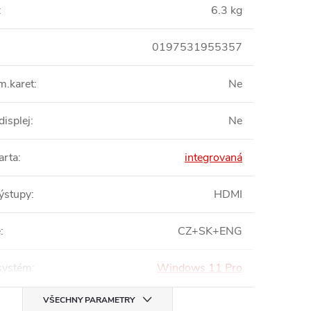
:
6.3 kg
0197531955357
m.karet
:
Ne
displej
:
Ne
arta
:
integrovaná
výstupy
:
HDMI
e
:
CZ+SK+ENG
systém
:
Windows 11 Pro
VŠECHNY PARAMETRY