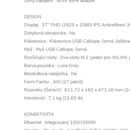
Zdroj napájení : 90W 89% adaptér
DESIGN
Displej : 27" FHD (1920 x 1080) IPS Antireflexní
Dotyková obrazovka : Ne
Klávesnice : Klávesnice USB Calliope, černá, čeština
Myš : Myš USB Calliope, černá
Rozšiřující sloty : Dva sloty M.2 (jeden pro WLAN,
Barva pouzdra : Luna Grey
Bezdrátová nabíječka : Ne
Form Factor : AIO (27 palců)
Rozměry (ŠxHxV) : 611,72 x 192 x 473,16 mm (24,
Hmotnost : 7,1 kg (15,65 lb)
KONEKTIVITA
Ethernet : Integrovaný 100/1000M