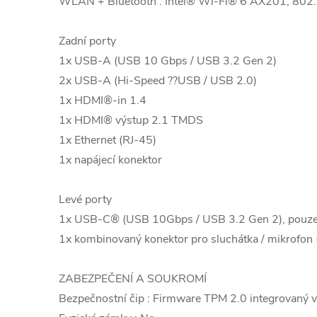
WLAN + Bluetooth : Intel® Wi-Fi® 6 AX201, 802
Zadní porty
1x USB-A (USB 10 Gbps / USB 3.2 Gen 2)
2x USB-A (Hi-Speed ??USB / USB 2.0)
1x HDMI®-in 1.4
1x HDMI® výstup 2.1 TMDS
1x Ethernet (RJ-45)
1x napájecí konektor
Levé porty
1x USB-C® (USB 10Gbps / USB 3.2 Gen 2), pouze
1x kombinovaný konektor pro sluchátka / mikrofon
ZABEZPEČENÍ A SOUKROMÍ
Bezpečnostní čip : Firmware TPM 2.0 integrovaný 