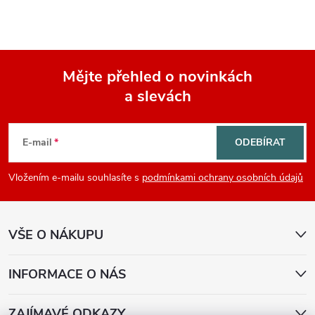
Mějte přehled o novinkách
a slevách
Z
á
E-mail
ODEBÍRAT
p
Vložením e-mailu souhlasíte s
podmínkami ochrany osobních údajů
a
VŠE O NÁKUPU
t
í
INFORMACE O NÁS
ZAJÍMAVÉ ODKAZY