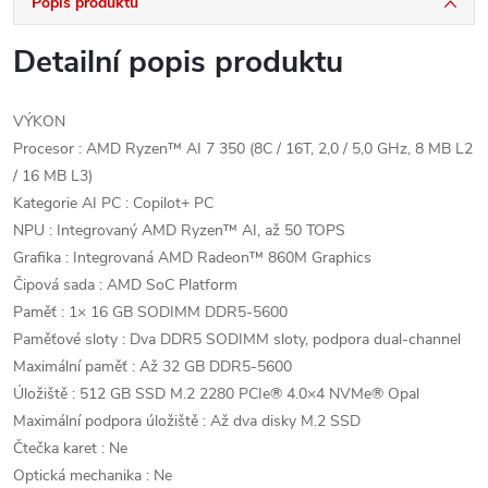
Popis produktu
Detailní popis produktu
VÝKON
Procesor : AMD Ryzen™ AI 7 350 (8C / 16T, 2,0 / 5,0 GHz, 8 MB L2
/ 16 MB L3)
Kategorie AI PC : Copilot+ PC
NPU : Integrovaný AMD Ryzen™ AI, až 50 TOPS
Grafika : Integrovaná AMD Radeon™ 860M Graphics
Čipová sada : AMD SoC Platform
Paměť : 1× 16 GB SODIMM DDR5-5600
Paměťové sloty : Dva DDR5 SODIMM sloty, podpora dual-channel
Maximální paměť : Až 32 GB DDR5-5600
Úložiště : 512 GB SSD M.2 2280 PCIe® 4.0×4 NVMe® Opal
Maximální podpora úložiště : Až dva disky M.2 SSD
Čtečka karet : Ne
Optická mechanika : Ne