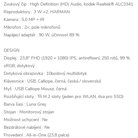
Zvukový čip : High Definition (HD) Audio, kodek Realtek® ALC3341
Reproduktory : 3 W ×2, HARMAN
Kamera : 5,0 MP + IR
Mikrofon : 2×, pole mikrofonů
Napájecí adaptér : 90 W, účinnost 89 %
DESIGN
Displej : 23,8" FHD (1920 × 1080) IPS, antireflexní, 250 nitů, 99 %
sRGB, dotykový
Dotyková obrazovka : 10bodový multidotyk
Klávesnice : USB, Calliope, černá, česká / slovenská
Myš : USB Calliope Mouse, černá
Rozšiřující sloty : Tři M.2 sloty (jeden pro WLAN, dva pro SSD)
Barva šasi : Luna Grey
Stojan : Monitorový stojan
Možnost uchycení : Ne
Bezdrátové nabíjení : Ne
Provedení : All-in-One (23,8 palce)