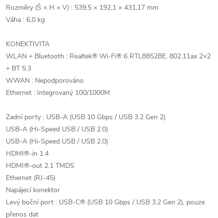
Rozměry (Š × H × V) : 539,5 × 192,1 × 431,17 mm
Váha : 6,0 kg
KONEKTIVITA
WLAN + Bluetooth : Realtek® Wi-Fi® 6 RTL8852BE, 802.11ax 2×2
+ BT 5.3
WWAN : Nepodporováno
Ethernet : Integrovaný 100/1000M
Zadní porty : USB-A (USB 10 Gbps / USB 3.2 Gen 2)
USB-A (Hi-Speed USB / USB 2.0)
USB-A (Hi-Speed USB / USB 2.0)
HDMI®-in 1.4
HDMI®-out 2.1 TMDS
Ethernet (RJ-45)
Napájecí konektor
Levý boční port : USB-C® (USB 10 Gbps / USB 3.2 Gen 2), pouze
přenos dat