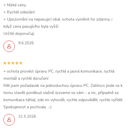
+ Nízké ceny
+ Rychlé odeslání
+ Upozornění na nepasujicí obal, ochota vyměnit ho zdarma, i
když cena pasujícího byla vyšší
Určitě doporučuji.
9.6.2026
+ ochota provést úpravu PC, rychlá a jasná komunikace, rychlá
montáž a rychlé doručení
Měl jsem požadavek na jednoduchou úpravu PC. Zatímco jinde se k
tomu stavěli poněkud vlažně (ozveme se vám - a nic, případně se
komunikace táhla), zde mi vyhověli, rychle odpověděli, rychle vyřídili.
Spokojenost a pochvala. :-)
31.5.2026