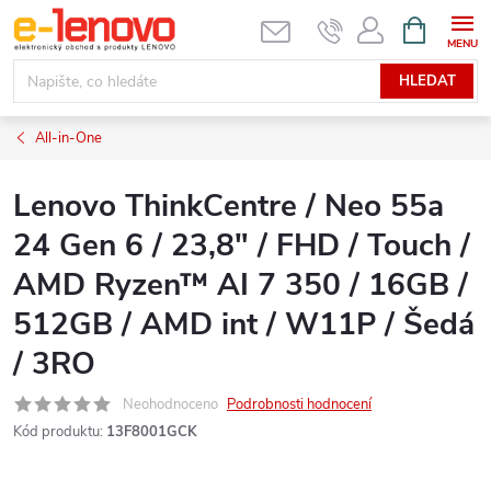
Přejít
NÁKUPNÍ
KOŠÍK
na
obsah
HLEDAT
All-in-One
Lenovo ThinkCentre / Neo 55a
24 Gen 6 / 23,8" / FHD / Touch /
AMD Ryzen™ AI 7 350 / 16GB /
512GB / AMD int / W11P / Šedá
/ 3RO
Neohodnoceno
Podrobnosti hodnocení
Kód produktu:
13F8001GCK