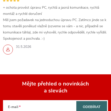
+ ochota provést úpravu PC, rychlá a jasná komunikace, rychlá
montáž a rychlé doručení
Měl jsem požadavek na jednoduchou úpravu PC. Zatímco jinde se k
tomu stavěli poněkud vlažně (ozveme se vám - a nic, případně se
komunikace táhla), zde mi vyhověli, rychle odpověděli, rychle vyřídili.
Spokojenost a pochvala. :-)
31.5.2026
Mějte přehled o novinkách
a slevách
Z
á
E-mail
ODEBÍRAT