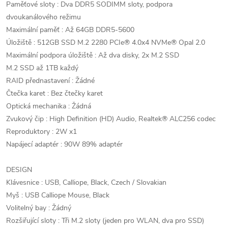
Paměťové sloty : Dva DDR5 SODIMM sloty, podpora
dvoukanálového režimu
Maximální paměť : Až 64GB DDR5-5600
Úložiště : 512GB SSD M.2 2280 PCIe® 4.0x4 NVMe® Opal 2.0
Maximální podpora úložiště : Až dva disky, 2x M.2 SSD
M.2 SSD až 1TB každý
RAID přednastavení : Žádné
Čtečka karet : Bez čtečky karet
Optická mechanika : Žádná
Zvukový čip : High Definition (HD) Audio, Realtek® ALC256 codec
Reproduktory : 2W x1
Napájecí adaptér : 90W 89% adaptér
DESIGN
Klávesnice : USB, Calliope, Black, Czech / Slovakian
Myš : USB Calliope Mouse, Black
Volitelný bay : Žádný
Rozšiřující sloty : Tři M.2 sloty (jeden pro WLAN, dva pro SSD)