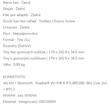
Barva šasi : Černá
Stojan : Žádný
Klec pro adaptér : Žádná
Šroub šasi bez nářadí : Toolless Chassis Screw
Uchycení : Žádné
Pero : Nepodporováno
Formát : Tiny (1L)
Rozměry (ŠxHxV) :
Tiny bez gumových nožiček | 179 x 182.9 x 34.5 mm
Tiny s gumovými nožičkami | 179 x 182.9 x 36.5 mm
Váha : 0.89 kg
KONEKTIVITA
WLAN + Bluetooth : Realtek® Wi-Fi® 6 RTL8852BE, 802.11ax 2x2
+ BT5.3
WWAN : bez WWAN
Ethernet : Integrovaný 100/1000M