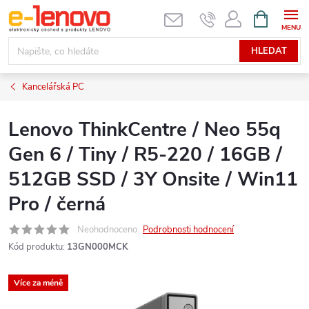
Přejít
NÁKUPNÍ
KOŠÍK
na
obsah
HLEDAT
Kancelářská PC
Lenovo ThinkCentre / Neo 55q
Gen 6 / Tiny / R5-220 / 16GB /
512GB SSD / 3Y Onsite / Win11
Pro / černá
Neohodnoceno
Podrobnosti hodnocení
Kód produktu:
13GN000MCK
Více za méně