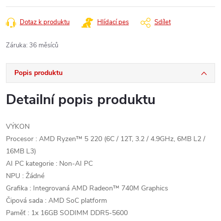
Dotaz k produktu
Hlídací pes
Sdílet
Záruka
:
36 měsíců
Popis produktu
Detailní popis produktu
VÝKON
Procesor : AMD Ryzen™ 5 220 (6C / 12T, 3.2 / 4.9GHz, 6MB L2 /
16MB L3)
AI PC kategorie : Non-AI PC
NPU : Žádné
Grafika : Integrovaná AMD Radeon™ 740M Graphics
Čipová sada : AMD SoC platform
Paměť : 1x 16GB SODIMM DDR5-5600