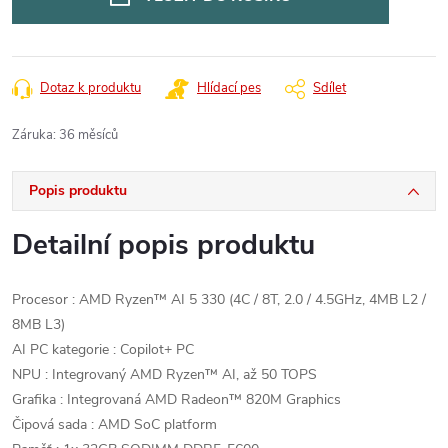
Dotaz k produktu
Hlídací pes
Sdílet
Záruka
:
36 měsíců
Popis produktu
Detailní popis produktu
Procesor : AMD Ryzen™ AI 5 330 (4C / 8T, 2.0 / 4.5GHz, 4MB L2 /
8MB L3)
AI PC kategorie : Copilot+ PC
NPU : Integrovaný AMD Ryzen™ AI, až 50 TOPS
Grafika : Integrovaná AMD Radeon™ 820M Graphics
Čipová sada : AMD SoC platform