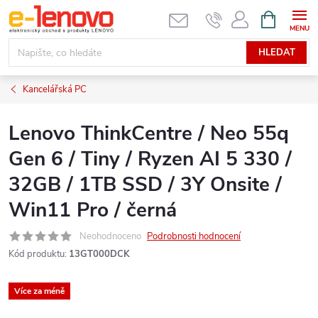
Přejít
NÁKUPNÍ
KOŠÍK
na
obsah
HLEDAT
Kancelářská PC
Lenovo ThinkCentre / Neo 55q
Gen 6 / Tiny / Ryzen AI 5 330 /
32GB / 1TB SSD / 3Y Onsite /
Win11 Pro / černá
Neohodnoceno
Podrobnosti hodnocení
Kód produktu:
13GT000DCK
Více za méně