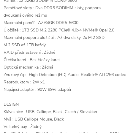
Paměť : 1x 32GB SODIMM DDR5-5600
Paměťové sloty : Dva DDR5 SODIMM sloty, podpora
dvoukanálového režimu
Maximální paměť : Až 64GB DDR5-5600
Úložiště : 1TB SSD M.2 2280 PCIe® 4.0x4 NVMe® Opal 2.0
Maximální podpora úložiště : Až dva disky, 2x M.2 SSD
M.2 SSD až 1TB každý
RAID přednastavení : Žádné
Čtečka karet : Bez čtečky karet
Optická mechanika : Žádná
Zvukový čip : High Definition (HD) Audio, Realtek® ALC256 codec
Reproduktory : 2W x1
Napájecí adaptér : 90W 89% adaptér
DESIGN
Klávesnice : USB, Calliope, Black, Czech / Slovakian
Myš : USB Calliope Mouse, Black
Volitelný bay : Žádný