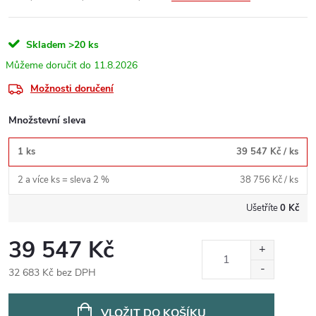
Skladem
>20 ks
11.8.2026
Možnosti doručení
Množstevní sleva
1 ks
39 547 Kč
/ ks
2 a více ks = sleva 2 %
38 756 Kč
/ ks
Ušetříte
0 Kč
39 547 Kč
32 683 Kč bez DPH
Měrná
cena:
VLOŽIT DO KOŠÍKU