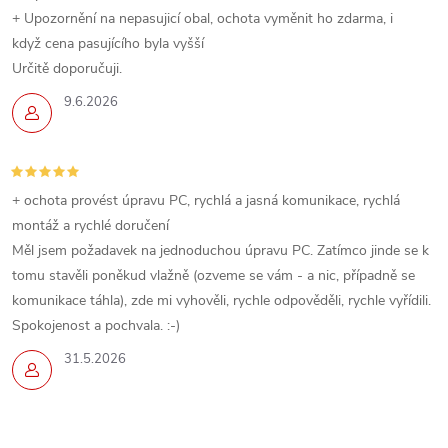
+ Upozornění na nepasujicí obal, ochota vyměnit ho zdarma, i
když cena pasujícího byla vyšší
Určitě doporučuji.
9.6.2026
+ ochota provést úpravu PC, rychlá a jasná komunikace, rychlá
montáž a rychlé doručení
Měl jsem požadavek na jednoduchou úpravu PC. Zatímco jinde se k
tomu stavěli poněkud vlažně (ozveme se vám - a nic, případně se
komunikace táhla), zde mi vyhověli, rychle odpověděli, rychle vyřídili.
Spokojenost a pochvala. :-)
31.5.2026