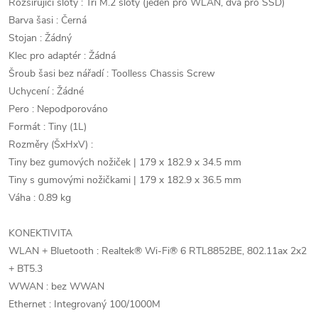
Rozšiřující sloty : Tři M.2 sloty (jeden pro WLAN, dva pro SSD)
Barva šasi : Černá
Stojan : Žádný
Klec pro adaptér : Žádná
Šroub šasi bez nářadí : Toolless Chassis Screw
Uchycení : Žádné
Pero : Nepodporováno
Formát : Tiny (1L)
Rozměry (ŠxHxV) :
Tiny bez gumových nožiček | 179 x 182.9 x 34.5 mm
Tiny s gumovými nožičkami | 179 x 182.9 x 36.5 mm
Váha : 0.89 kg
KONEKTIVITA
WLAN + Bluetooth : Realtek® Wi-Fi® 6 RTL8852BE, 802.11ax 2x2
+ BT5.3
WWAN : bez WWAN
Ethernet : Integrovaný 100/1000M