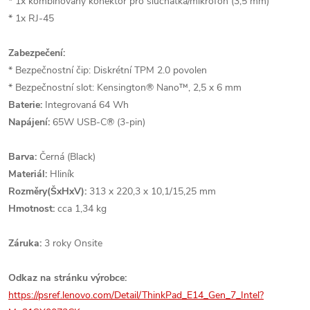
* 1x kombinovaný konektor pro sluchátka/mikrofon (3,5 mm)
* 1x RJ-45
Zabezpečení:
* Bezpečnostní čip: Diskrétní TPM 2.0 povolen
* Bezpečnostní slot: Kensington® Nano™, 2,5 x 6 mm
Baterie:
Integrovaná 64 Wh
Napájení:
65W USB-C® (3-pin)
Barva:
Černá (Black)
Materiál:
Hliník
Rozměry(ŠxHxV):
313 x 220,3 x 10,1/15,25 mm
Hmotnost:
cca 1,34 kg
Záruka:
3 roky Onsite
Odkaz na stránku výrobce:
https://psref.lenovo.com/Detail/ThinkPad_E14_Gen_7_Intel?