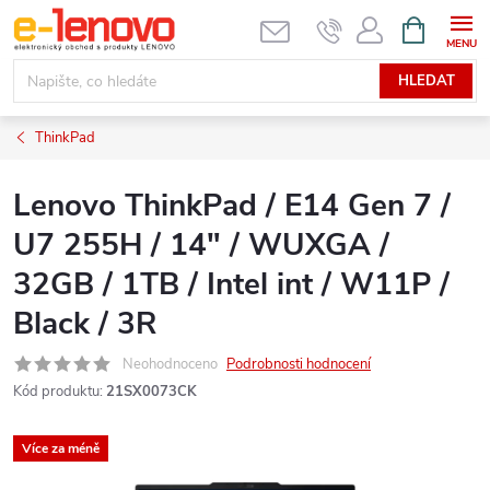
Přejít
NÁKUPNÍ
KOŠÍK
na
obsah
HLEDAT
ThinkPad
Lenovo ThinkPad / E14 Gen 7 /
U7 255H / 14" / WUXGA /
32GB / 1TB / Intel int / W11P /
Black / 3R
Neohodnoceno
Podrobnosti hodnocení
Kód produktu:
21SX0073CK
Více za méně