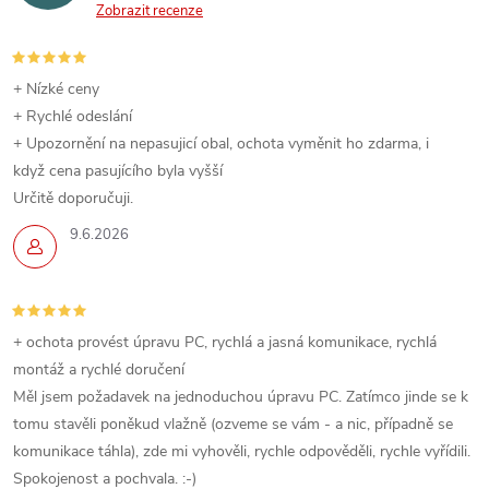
Zobrazit recenze
+ Nízké ceny
+ Rychlé odeslání
+ Upozornění na nepasujicí obal, ochota vyměnit ho zdarma, i
když cena pasujícího byla vyšší
Určitě doporučuji.
9.6.2026
+ ochota provést úpravu PC, rychlá a jasná komunikace, rychlá
montáž a rychlé doručení
Měl jsem požadavek na jednoduchou úpravu PC. Zatímco jinde se k
tomu stavěli poněkud vlažně (ozveme se vám - a nic, případně se
komunikace táhla), zde mi vyhověli, rychle odpověděli, rychle vyřídili.
Spokojenost a pochvala. :-)