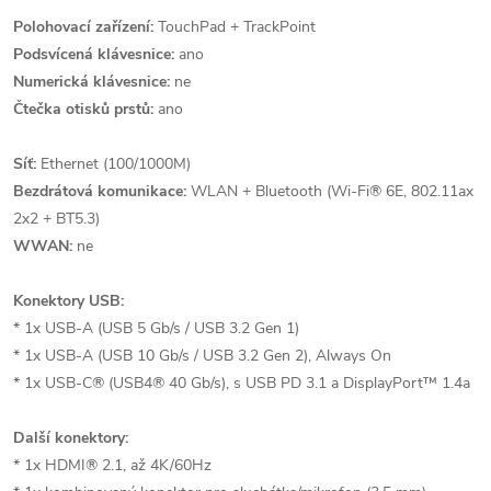
Polohovací zařízení:
TouchPad + TrackPoint
Podsvícená klávesnice:
ano
Numerická klávesnice:
ne
Čtečka otisků prstů:
ano
Síť:
Ethernet (100/1000M)
Bezdrátová komunikace:
WLAN + Bluetooth (Wi-Fi® 6E, 802.11ax
2x2 + BT5.3)
WWAN:
ne
Konektory USB:
* 1x USB-A (USB 5 Gb/s / USB 3.2 Gen 1)
* 1x USB-A (USB 10 Gb/s / USB 3.2 Gen 2), Always On
* 1x USB-C® (USB4® 40 Gb/s), s USB PD 3.1 a DisplayPort™ 1.4a
Další konektory:
* 1x HDMI® 2.1, až 4K/60Hz