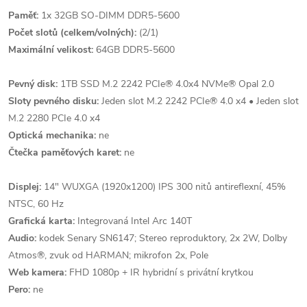
Paměť:
1x 32GB SO-DIMM DDR5-5600
Počet slotů (celkem/volných):
(2/1)
Maximální velikost:
64GB DDR5-5600
Pevný disk:
1TB SSD M.2 2242 PCIe® 4.0x4 NVMe® Opal 2.0
Sloty pevného disku:
Jeden slot M.2 2242 PCIe® 4.0 x4 • Jeden slot
M.2 2280 PCIe 4.0 x4
Optická mechanika:
ne
Čtečka paměťových karet:
ne
Displej:
14" WUXGA (1920x1200) IPS 300 nitů antireflexní, 45%
NTSC, 60 Hz
Grafická karta:
Integrovaná Intel Arc 140T
Audio:
kodek Senary SN6147; Stereo reproduktory, 2x 2W, Dolby
Atmos®, zvuk od HARMAN; mikrofon 2x, Pole
Web kamera:
FHD 1080p + IR hybridní s privátní krytkou
Pero:
ne