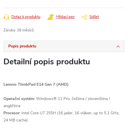
Měrná
cena:
Dotaz k produktu
Hlídací pes
Sdílet
Záruka
:
36 měsíců
Popis produktu
Detailní popis produktu
Lenovo ThinkPad E14 Gen 7 (AMD)
Operační systém:
Windows® 11 Pro, čeština / slovenština /
angličtina
Procesor:
Intel Core U7 255H (16 jader, 16 vláken, up to 5.1 GHz,
24 MB cache)