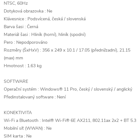
NTSC, 60Hz
Dotyková obrazovka : Ne
Klávesnice : Podsvícená, česká / slovenská
Barva šasi : Černá
Materiál šasi : Hliník (horní), hliník (spodní)
Pero : Nepodporováno
Rozměry (ŠxHxV) : 356 x 249 x 10.1 / 17.05 (přední/zadní), 21.15
(max) mm
Hmotnost : 1.63 kg
SOFTWARE
Operační systém : Windows® 11 Pro, český / slovenský / anglický
Předinstalovaný software : Není
KONEKTIVITA
Wi-Fi a Bluetooth : Intel® Wi-Fi® 6E AX211, 802.11ax 2x2 + BT 5.3
Mobilní síť (WWAN) : Ne
SIM karta : Ne