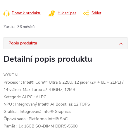
Dotaz k produktu
Hlídací pes
Sdílet
Záruka
:
36 měsíců
Popis produktu
Detailní popis produktu
VÝKON
Procesor : Intel® Core™ Ultra 5 225U, 12 jader (2P + 8E + 2LPE) /
14 vláken, Max Turbo až 4.8GHz, 12MB
Kategorie AI PC : AI PC
NPU : Integrovaný Intel® AI Boost, až 12 TOPS
Grafika : Integrovaná Intel® Graphics
Čipová sada : Platforma Intel® SoC
Paměť : 1x 16GB SO-DIMM DDR5-5600