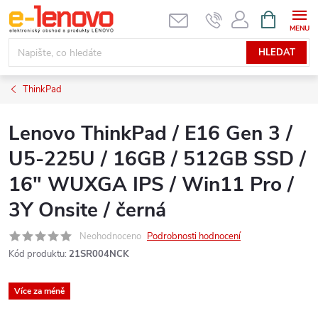
Přejít
NÁKUPNÍ
KOŠÍK
na
obsah
HLEDAT
ThinkPad
Lenovo ThinkPad / E16 Gen 3 /
U5-225U / 16GB / 512GB SSD /
16" WUXGA IPS / Win11 Pro /
3Y Onsite / černá
Neohodnoceno
Podrobnosti hodnocení
Kód produktu:
21SR004NCK
Více za méně