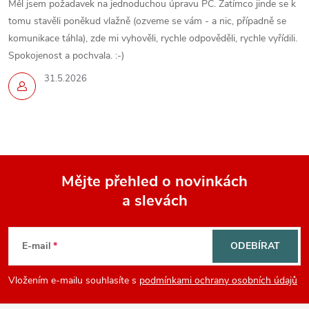
Měl jsem požadavek na jednoduchou úpravu PC. Zatímco jinde se k
tomu stavěli poněkud vlažně (ozveme se vám - a nic, případně se
komunikace táhla), zde mi vyhověli, rychle odpověděli, rychle vyřídili.
Spokojenost a pochvala. :-)
31.5.2026
Mějte přehled o novinkách
a slevách
Z
á
E-mail
ODEBÍRAT
p
Vložením e-mailu souhlasíte s
podmínkami ochrany osobních údajů