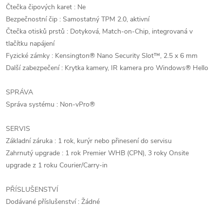
Čtečka čipových karet : Ne
Bezpečnostní čip : Samostatný TPM 2.0, aktivní
Čtečka otisků prstů : Dotyková, Match-on-Chip, integrovaná v
tlačítku napájení
Fyzické zámky : Kensington® Nano Security Slot™, 2.5 x 6 mm
Další zabezpečení : Krytka kamery, IR kamera pro Windows® Hello
SPRÁVA
Správa systému : Non-vPro®
SERVIS
Základní záruka : 1 rok, kurýr nebo přinesení do servisu
Zahrnutý upgrade : 1 rok Premier WHB (CPN), 3 roky Onsite
upgrade z 1 roku Courier/Carry-in
PŘÍSLUŠENSTVÍ
Dodávané příslušenství : Žádné