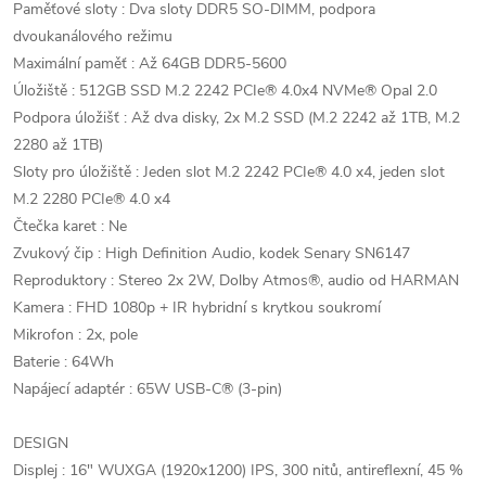
Paměťové sloty : Dva sloty DDR5 SO-DIMM, podpora
dvoukanálového režimu
Maximální paměť : Až 64GB DDR5-5600
Úložiště : 512GB SSD M.2 2242 PCIe® 4.0x4 NVMe® Opal 2.0
Podpora úložišť : Až dva disky, 2x M.2 SSD (M.2 2242 až 1TB, M.2
2280 až 1TB)
Sloty pro úložiště : Jeden slot M.2 2242 PCIe® 4.0 x4, jeden slot
M.2 2280 PCIe® 4.0 x4
Čtečka karet : Ne
Zvukový čip : High Definition Audio, kodek Senary SN6147
Reproduktory : Stereo 2x 2W, Dolby Atmos®, audio od HARMAN
Kamera : FHD 1080p + IR hybridní s krytkou soukromí
Mikrofon : 2x, pole
Baterie : 64Wh
Napájecí adaptér : 65W USB-C® (3-pin)
DESIGN
Displej : 16" WUXGA (1920x1200) IPS, 300 nitů, antireflexní, 45 %