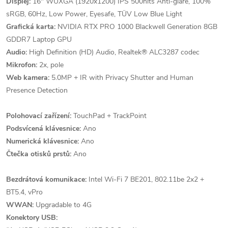
Displej:
16" WUXGA (1920x1200) IPS 500nits Anti-glare, 100%
sRGB, 60Hz, Low Power, Eyesafe, TÜV Low Blue Light
Grafická karta:
NVIDIA RTX PRO 1000 Blackwell Generation 8GB
GDDR7 Laptop GPU
Audio:
High Definition (HD) Audio, Realtek® ALC3287 codec
Mikrofon:
2x, pole
Web kamera:
5.0MP + IR with Privacy Shutter and Human
Presence Detection
Polohovací zařízení:
TouchPad + TrackPoint
Podsvícená klávesnice:
Ano
Numerická klávesnice:
Ano
Čtečka otisků prstů:
Ano
Bezdrátová komunikace:
Intel Wi-Fi 7 BE201, 802.11be 2x2 +
BT5.4, vPro
WWAN:
Upgradable to 4G
Konektory USB: