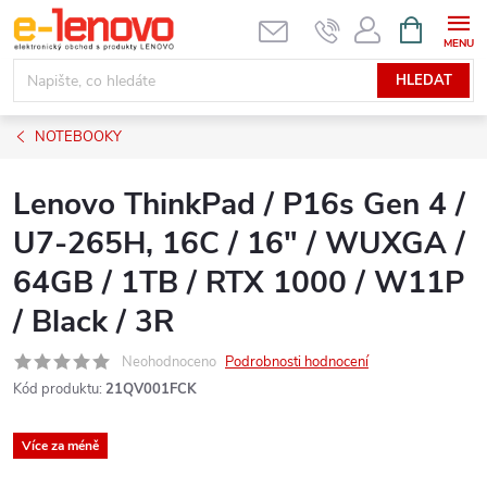
Přejít
NÁKUPNÍ
KOŠÍK
na
obsah
HLEDAT
NOTEBOOKY
Lenovo ThinkPad / P16s Gen 4 /
U7-265H, 16C / 16" / WUXGA /
64GB / 1TB / RTX 1000 / W11P
/ Black / 3R
Neohodnoceno
Podrobnosti hodnocení
Kód produktu:
21QV001FCK
Více za méně