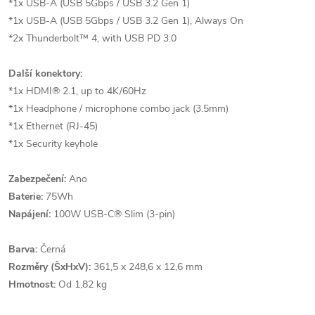
*1x USB-A (USB 5Gbps / USB 3.2 Gen 1)
*1x USB-A (USB 5Gbps / USB 3.2 Gen 1), Always On
*2x Thunderbolt™ 4, with USB PD 3.0
Další konektory:
*1x HDMI® 2.1, up to 4K/60Hz
*1x Headphone / microphone combo jack (3.5mm)
*1x Ethernet (RJ-45)
*1x Security keyhole
Zabezpečení:
Ano
Baterie:
75Wh
Napájení:
100W USB-C® Slim (3-pin)
Barva:
Černá
Rozměry (ŠxHxV):
361,5 x 248,6 x 12,6 mm
Hmotnost:
Od 1,82 kg