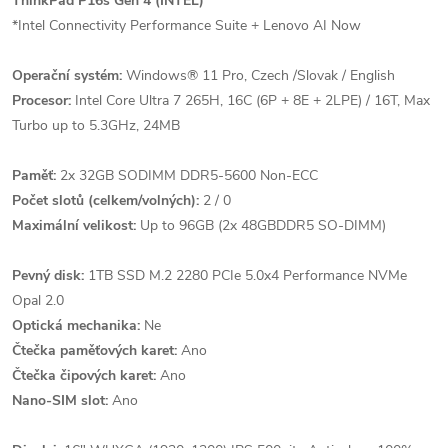
ThinkPad P16s Gen 4 (INTEL)
*Intel Connectivity Performance Suite + Lenovo AI Now
Operační systém:
Windows® 11 Pro, Czech /Slovak / English
Procesor:
Intel Core Ultra 7 265H, 16C (6P + 8E + 2LPE) / 16T, Max
Turbo up to 5.3GHz, 24MB
Paměť:
2x 32GB SODIMM DDR5-5600 Non-ECC
Počet slotů (celkem/volných):
2 / 0
Maximální velikost:
Up to 96GB (2x 48GBDDR5 SO-DIMM)
Pevný disk:
1TB SSD M.2 2280 PCIe 5.0x4 Performance NVMe
Opal 2.0
Optická mechanika:
Ne
Čtečka paměťových karet:
Ano
Čtečka čipových karet:
Ano
Nano-SIM slot:
Ano