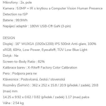
Mikrofony : 2x, pole
Kamera : 5.0MP + IR s krytkou a Computer Vision Human Presence
Detection na ISP
Baterie : 99.9Wh
Napájecí adaptér : 180W USB-C® GaN (3-pin)
DESIGN
Displej : 16" WUXGA (1920x1200) IPS 500nit Anti-glare, 100%
sRGB, 60Hz, Low Power, Eyesafe®, TÜV Low Blue Light
Dotyk : Ne
Screen-to-Body Ratio : 82%
Kalibrace barev : X-Rite® Factory Color Calibration
Pero : Podpora pera ne
Klávesnice : Podsvícená, česká / slovenská
Rozměry (ŠxHxV) : 362 x 252 x 15.8 / 20.9 (předek / zadek), 29.8
(max) mm
14.25 x 9.92 x 0.62 / 0.82 (předek / zadek) 1.17 (max) palce
Váha : 2.54 kg