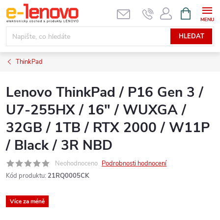
Přejít
NÁKUPNÍ
KOŠÍK
na
obsah
HLEDAT
ThinkPad
Lenovo ThinkPad / P16 Gen 3 /
U7-255HX / 16" / WUXGA /
32GB / 1TB / RTX 2000 / W11P
/ Black / 3R NBD
Neohodnoceno
Podrobnosti hodnocení
Kód produktu:
21RQ0005CK
Více za méně