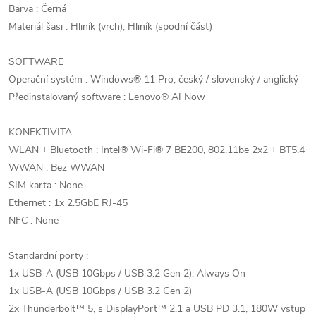
Barva : Černá
Materiál šasi : Hliník (vrch), Hliník (spodní část)
SOFTWARE
Operační systém : Windows® 11 Pro, český / slovenský / anglický
Předinstalovaný software : Lenovo® AI Now
KONEKTIVITA
WLAN + Bluetooth : Intel® Wi-Fi® 7 BE200, 802.11be 2x2 + BT5.4
WWAN : Bez WWAN
SIM karta : None
Ethernet : 1x 2.5GbE RJ-45
NFC : None
Standardní porty :
1x USB-A (USB 10Gbps / USB 3.2 Gen 2), Always On
1x USB-A (USB 10Gbps / USB 3.2 Gen 2)
2x Thunderbolt™ 5, s DisplayPort™ 2.1 a USB PD 3.1, 180W vstup