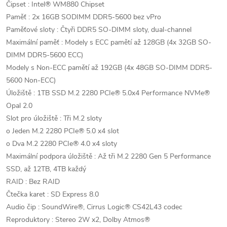
Čipset : Intel® WM880 Chipset
Paměť : 2x 16GB SODIMM DDR5-5600 bez vPro
Paměťové sloty : Čtyři DDR5 SO-DIMM sloty, dual-channel
Maximální paměť : Modely s ECC pamětí až 128GB (4x 32GB SO-
DIMM DDR5-5600 ECC)
Modely s Non-ECC pamětí až 192GB (4x 48GB SO-DIMM DDR5-
5600 Non-ECC)
Úložiště : 1TB SSD M.2 2280 PCIe® 5.0x4 Performance NVMe®
Opal 2.0
Slot pro úložiště : Tři M.2 sloty
o Jeden M.2 2280 PCIe® 5.0 x4 slot
o Dva M.2 2280 PCIe® 4.0 x4 sloty
Maximální podpora úložiště : Až tři M.2 2280 Gen 5 Performance
SSD, až 12TB, 4TB každý
RAID : Bez RAID
Čtečka karet : SD Express 8.0
Audio čip : SoundWire®, Cirrus Logic® CS42L43 codec
Reproduktory : Stereo 2W x2, Dolby Atmos®