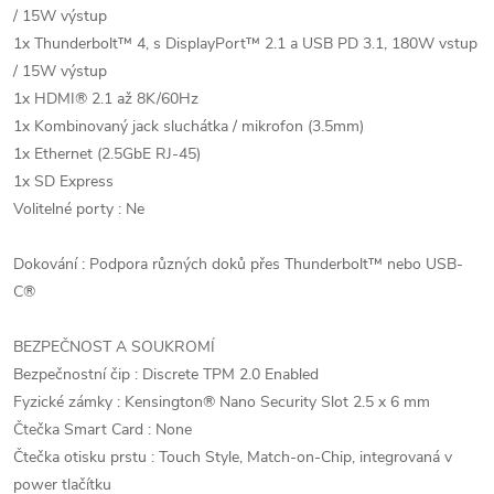
/ 15W výstup
1x Thunderbolt™ 4, s DisplayPort™ 2.1 a USB PD 3.1, 180W vstup
/ 15W výstup
1x HDMI® 2.1 až 8K/60Hz
1x Kombinovaný jack sluchátka / mikrofon (3.5mm)
1x Ethernet (2.5GbE RJ-45)
1x SD Express
Volitelné porty : Ne
Dokování : Podpora různých doků přes Thunderbolt™ nebo USB-
C®
BEZPEČNOST A SOUKROMÍ
Bezpečnostní čip : Discrete TPM 2.0 Enabled
Fyzické zámky : Kensington® Nano Security Slot 2.5 x 6 mm
Čtečka Smart Card : None
Čtečka otisku prstu : Touch Style, Match-on-Chip, integrovaná v
power tlačítku