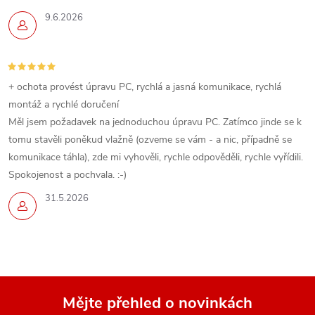
9.6.2026
+ ochota provést úpravu PC, rychlá a jasná komunikace, rychlá
montáž a rychlé doručení
Měl jsem požadavek na jednoduchou úpravu PC. Zatímco jinde se k
tomu stavěli poněkud vlažně (ozveme se vám - a nic, případně se
komunikace táhla), zde mi vyhověli, rychle odpověděli, rychle vyřídili.
Spokojenost a pochvala. :-)
31.5.2026
Mějte přehled o novinkách