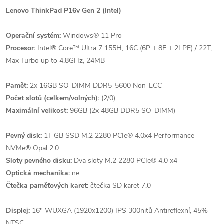
Lenovo ThinkPad P16v Gen 2 (Intel)
Operační systém:
Windows® 11 Pro
Procesor:
Intel® Core™ Ultra 7 155H, 16C (6P + 8E + 2LPE) / 22T,
Max Turbo up to 4.8GHz, 24MB
Paměť:
2x 16GB SO-DIMM DDR5-5600 Non-ECC
Počet slotů (celkem/volných):
(2/0)
Maximální velikost:
96GB (2x 48GB DDR5 SO-DIMM)
Pevný disk:
1T GB SSD M.2 2280 PCIe® 4.0x4 Performance
NVMe® Opal 2.0
Sloty pevného disku:
Dva sloty M.2 2280 PCIe® 4.0 x4
Optická mechanika:
ne
Čtečka paměťových karet:
čtečka SD karet 7.0
Displej:
16" WUXGA (1920x1200) IPS 300nitů Antireflexní, 45%
NTSC