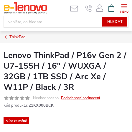
Přejít
NÁKUPNÍ
KOŠÍK
na
obsah
HLEDAT
ThinkPad
Lenovo ThinkPad / P16v Gen 2 /
U7-155H / 16" / WUXGA /
32GB / 1TB SSD / Arc Xe /
W11P / Black / 3R
Neohodnoceno
Podrobnosti hodnocení
Kód produktu:
21KX000BCK
Více za méně