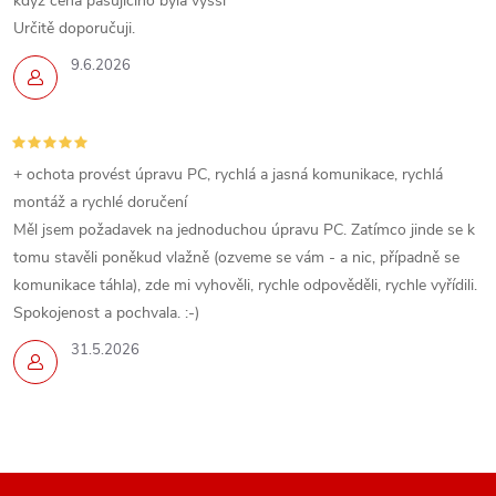
když cena pasujícího byla vyšší
Určitě doporučuji.
9.6.2026
+ ochota provést úpravu PC, rychlá a jasná komunikace, rychlá
montáž a rychlé doručení
Měl jsem požadavek na jednoduchou úpravu PC. Zatímco jinde se k
tomu stavěli poněkud vlažně (ozveme se vám - a nic, případně se
komunikace táhla), zde mi vyhověli, rychle odpověděli, rychle vyřídili.
Spokojenost a pochvala. :-)
31.5.2026