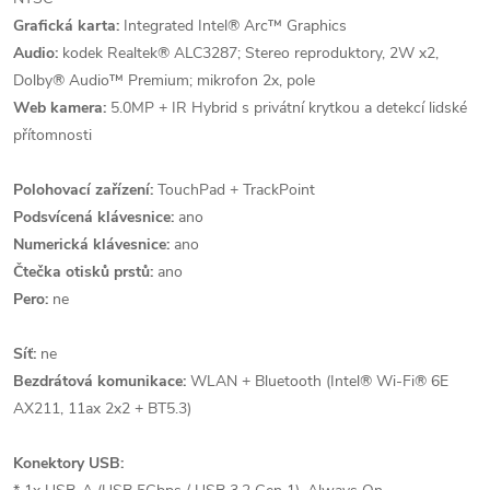
Grafická karta:
Integrated Intel® Arc™ Graphics
Audio:
kodek Realtek® ALC3287; Stereo reproduktory, 2W x2,
Dolby® Audio™ Premium; mikrofon 2x, pole
Web kamera:
5.0MP + IR Hybrid s privátní krytkou a detekcí lidské
přítomnosti
Polohovací zařízení:
TouchPad + TrackPoint
Podsvícená klávesnice:
ano
Numerická klávesnice:
ano
Čtečka otisků prstů:
ano
Pero:
ne
Síť:
ne
Bezdrátová komunikace:
WLAN + Bluetooth (Intel® Wi-Fi® 6E
AX211, 11ax 2x2 + BT5.3)
Konektory USB: