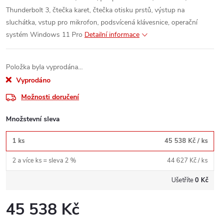
Thunderbolt 3, čtečka karet, čtečka otisku prstů, výstup na
sluchátka, vstup pro mikrofon, podsvícená klávesnice, operační
systém Windows 11 Pro
Detailní informace
Položka byla vyprodána…
Vyprodáno
Možnosti doručení
Množstevní sleva
1 ks
45 538 Kč
/ ks
2 a více ks = sleva 2 %
44 627 Kč
/ ks
Ušetříte
0 Kč
45 538 Kč