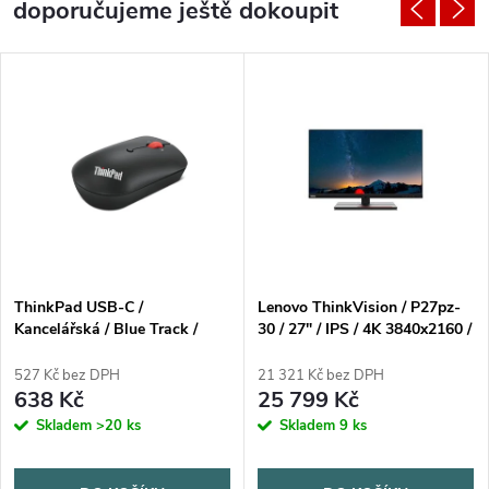
doporučujeme ještě dokoupit
ThinkPad USB-C /
Lenovo ThinkVision / P27pz-
Kancelářská / Blue Track /
30 / 27" / IPS / 4K 3840x2160 /
Bezdrátová USB / Černá
6ms / 650nitů / 2xHDMI / DP /
3xUSB / 1xUSB4 / RJ45 /
527 Kč bez DPH
21 321 Kč bez DPH
Výškově nastavitelný / Pivot
638 Kč
25 799 Kč
Skladem
>20 ks
Skladem
9 ks