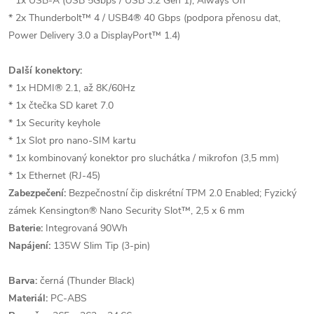
* 1x USB-A (USB 5Gbps / USB 3.2 Gen 1), Always On
* 2x Thunderbolt™ 4 / USB4® 40 Gbps (podpora přenosu dat,
Power Delivery 3.0 a DisplayPort™ 1.4)
Další konektory:
* 1x HDMI® 2.1, až 8K/60Hz
* 1x čtečka SD karet 7.0
* 1x Security keyhole
* 1x Slot pro nano-SIM kartu
* 1x kombinovaný konektor pro sluchátka / mikrofon (3,5 mm)
* 1x Ethernet (RJ-45)
Zabezpečení:
Bezpečnostní čip diskrétní TPM 2.0 Enabled; Fyzický
zámek Kensington® Nano Security Slot™, 2,5 x 6 mm
Baterie:
Integrovaná 90Wh
Napájení:
135W Slim Tip (3-pin)
Barva:
černá (Thunder Black)
Materiál:
PC-ABS