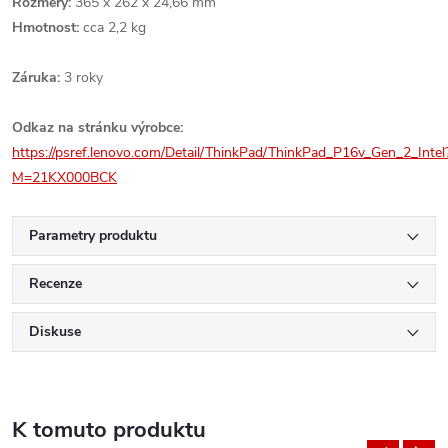
Rozměry:
365 x 262 x 24,66 mm
Hmotnost:
cca 2,2 kg
Záruka:
3 roky
Odkaz na stránku výrobce:
https://psref.lenovo.com/Detail/ThinkPad/ThinkPad_P16v_Gen_2_Intel
M=21KX000BCK
Parametry produktu
Recenze
Diskuse
K tomuto produktu