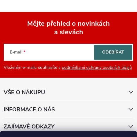
Mějte přehled o novinkách
a slevách
Z
á
E-mail
ODEBÍRAT
p
Vložením e-mailu souhlasíte s
podmínkami ochrany osobních údajů
a
VŠE O NÁKUPU
t
í
INFORMACE O NÁS
ZAJÍMAVÉ ODKAZY