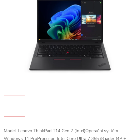
Model: Lenovo ThinkPad T14 Gen 7 (Intel)Operační systém:
Windows 11 ProProcesor: Intel Core Ultra 7 355 (8 jader (4P +