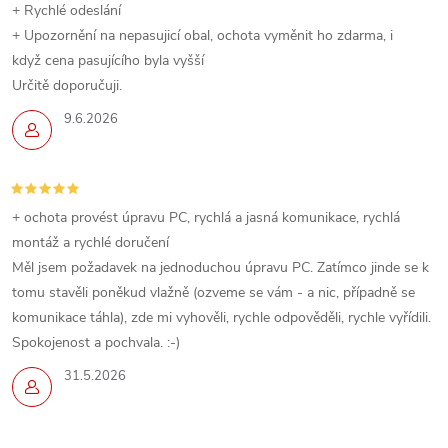
+ Rychlé odeslání
+ Upozornění na nepasujicí obal, ochota vyměnit ho zdarma, i
když cena pasujícího byla vyšší
Určitě doporučuji.
9.6.2026
+ ochota provést úpravu PC, rychlá a jasná komunikace, rychlá
montáž a rychlé doručení
Měl jsem požadavek na jednoduchou úpravu PC. Zatímco jinde se k
tomu stavěli poněkud vlažně (ozveme se vám - a nic, případně se
komunikace táhla), zde mi vyhověli, rychle odpověděli, rychle vyřídili.
Spokojenost a pochvala. :-)
31.5.2026