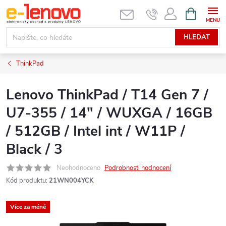
Přejít
NÁKUPNÍ
KOŠÍK
na
obsah
HLEDAT
ThinkPad
Lenovo ThinkPad / T14 Gen 7 /
U7-355 / 14" / WUXGA / 16GB
/ 512GB / Intel int / W11P /
Black / 3
Neohodnoceno
Podrobnosti hodnocení
Kód produktu:
21WN004YCK
Více za méně