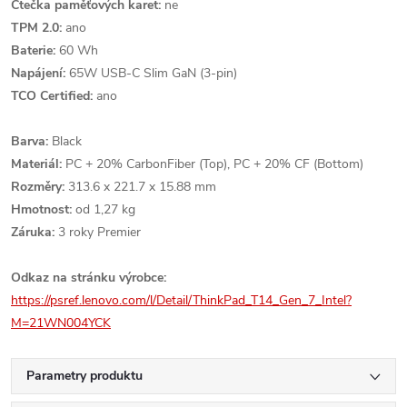
Čtečka paměťových karet:
ne
TPM 2.0:
ano
Baterie:
60 Wh
Napájení:
65W USB-C Slim GaN (3-pin)
TCO Certified:
ano
Barva:
Black
Materiál:
PC + 20% CarbonFiber (Top), PC + 20% CF (Bottom)
Rozměry:
313.6 x 221.7 x 15.88 mm
Hmotnost:
od 1,27 kg
Záruka:
3 roky Premier
Odkaz na stránku výrobce:
https://psref.lenovo.com/l/Detail/ThinkPad_T14_Gen_7_Intel?
M=21WN004YCK
Parametry produktu