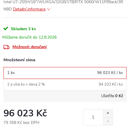
Intel U7-255H/16"/WUXGA/32GB/1TB/RTX 5060/W11P/Black/3R
NBD
Detailní informace
Skladem
3 ks
12.8.2026
Možnosti doručení
Množstevní sleva
1 ks
96 023 Kč
/ ks
2 a více ks = sleva 2 %
94 103 Kč
/ ks
Ušetříte
0 Kč
96 023 Kč
79 358 Kč bez DPH
Měrná