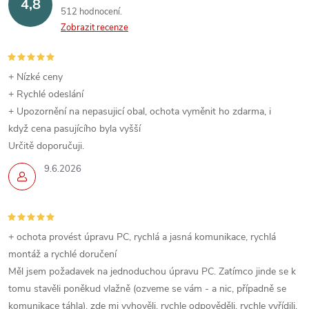
4,8
512 hodnocení
Zobrazit recenze
+ Nízké ceny
+ Rychlé odeslání
+ Upozornění na nepasujicí obal, ochota vyměnit ho zdarma, i
když cena pasujícího byla vyšší
Určitě doporučuji.
9.6.2026
+ ochota provést úpravu PC, rychlá a jasná komunikace, rychlá
montáž a rychlé doručení
Měl jsem požadavek na jednoduchou úpravu PC. Zatímco jinde se k
tomu stavěli poněkud vlažně (ozveme se vám - a nic, případně se
komunikace táhla), zde mi vyhověli, rychle odpověděli, rychle vyřídili.