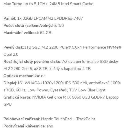
Max Turbo up to 5.1GHz, 24MB Intel Smart Cache
Paměť:
1x 32GB LPCAMM2 LPDDR5x-7467
Počet slotů (celkem/volných):
1/0
Maximální velikost:
64 GB
Pevný disk:
1TB SSD M.2 2280 PCIe® 5.0x4 Performance NVMe®
Opal 2.0
Rozšiřující sloty pevného disku:
Až dva performance SSD disky
M.2 2280 Gen 5; až 8 TB, každý s kapacitou 4 TB
Optická mechanika:
ne
Displej:
16" WUXGA (1920x1200) IPS 500 nitů, antireflexní, 100%
sRGB, 60Hz, Low Power, Eyesafe®, TÜV Low Blue Light
Grafická karta:
NVIDIA GeForce RTX 5060 8GB GDDR7 Laptop
GPU
Polohovací zařízení:
Haptic TouchPad + TrackPoint
Podsvícená klávesnice:
ano