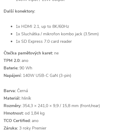
Další konektory:
1x HDMI 2.1, up to 8K/60Hz
1x Sluchátka / mikrofon kombo jack (3.5mm)
1x SD Express 7.0 card reader
Čtečka paměťových karet:
ne
TPM 2.0:
ano
Baterie:
90 Wh
Napájení:
140W USB-C GaN (3-pin)
Barva:
Černá
Materiál:
hliník
Rozměry:
354,3 × 241,0 × 9,9 / 15,8 mm (front/rear)
Hmotnost:
od 1,84 kg
TCO Certified:
ano
Záruka:
3 roky Premier