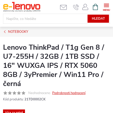
Přejít
NÁKUPNÍ
KOŠÍK
na
obsah
HLEDAT
NOTEBOOKY
Lenovo ThinkPad / T1g Gen 8 /
U7-255H / 32GB / 1TB SSD /
16" WUXGA IPS / RTX 5060
8GB / 3yPremier / Win11 Pro /
černá
Neohodnoceno
Podrobnosti hodnocení
Kód produktu:
21TD0002CK
Více za méně