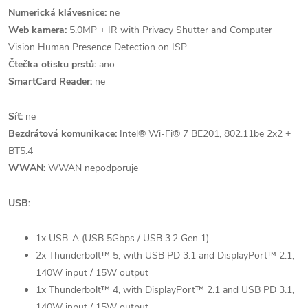
Numerická klávesnice:
ne
Web kamera:
5.0MP + IR with Privacy Shutter and Computer
Vision Human Presence Detection on ISP
Čtečka otisku prstů:
ano
SmartCard Reader:
ne
Síť:
ne
Bezdrátová komunikace:
Intel® Wi-Fi® 7 BE201, 802.11be 2x2 +
BT5.4
WWAN:
WWAN nepodporuje
USB:
1x USB-A (USB 5Gbps / USB 3.2 Gen 1)
2x Thunderbolt™ 5, with USB PD 3.1 and DisplayPort™ 2.1,
140W input / 15W output
1x Thunderbolt™ 4, with DisplayPort™ 2.1 and USB PD 3.1,
140W input / 15W output