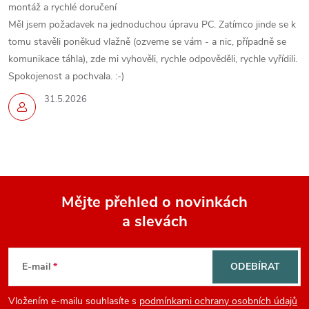
montáž a rychlé doručení
Měl jsem požadavek na jednoduchou úpravu PC. Zatímco jinde se k
tomu stavěli poněkud vlažně (ozveme se vám - a nic, případně se
komunikace táhla), zde mi vyhověli, rychle odpověděli, rychle vyřídili.
Spokojenost a pochvala. :-)
31.5.2026
Mějte přehled o novinkách
a slevách
Z
á
E-mail
ODEBÍRAT
p
Vložením e-mailu souhlasíte s
podmínkami ochrany osobních údajů