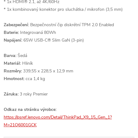
* 1x HDMI® 2.1, až 4K/60Hz
* 1x kombinovaný konektor pro sluchátka / mikrofon (3,5 mm)
Zabezpečení:
Bezpečnostní čip diskrétní TPM 2.0 Enabled
Baterie:
Integrovaná 80Wh
Napájení:
65W USB-C® Slim GaN (3-pin)
Barva:
Šedá
Materiál:
Hliník
Rozměry:
339,55 x 228,5 x 12,9 mm
Hmotnost:
cca 1,4 kg
Záruka:
3 roky Premier
Odkaz na stránku výrobce:
https://psref.lenovo.com/Detail/ThinkPad_X9_15_Gen_1?
M=21Q6001GCK