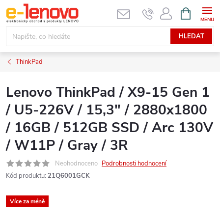
Přejít
NÁKUPNÍ
KOŠÍK
na
obsah
HLEDAT
ThinkPad
Lenovo ThinkPad / X9-15 Gen 1
/ U5-226V / 15,3" / 2880x1800
/ 16GB / 512GB SSD / Arc 130V
/ W11P / Gray / 3R
Neohodnoceno
Podrobnosti hodnocení
Kód produktu:
21Q6001GCK
Více za méně