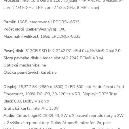
Procesor:
Intel Core Ultra 5 226V (8 jader - 4P + 4LPE, 8 vláken, P-
core 2,1/4,5 GHz, LPE-core 2,1/3,5 GHz, 8 MB cache)
Paměť:
16GB integrovaná LPDDR5x-8533
Počet slotů (celkem/volných):
(0/0)
Maximální velikost:
16GB LPDDR5x-8533
Pevný disk:
512GB SSD M.2 2242 PCIe® 4.0x4 NVMe® Opal 2.0
Sloty pevného disku:
Jeden slot M.2 2242 PCIe® 4.0 x4
Optická mechanika:
ne
Čtečka paměťových karet:
ne
Displej:
15,3" 2,8K (2880 x 1800) OLED 500 nitů Antireflexní / Anti-
Fingerprint, 100% DCI-P3, 30-120Hz VRR, DisplayHDR™ True
Black 600, Dolby Vision®
Grafická karta:
Intel Arc 130V
Audio:
Cirrus Logic® CS42L43; 2W x 2 basové reproduktory a 2W
x 2 výškové reproduktory, Dolby Atmos®; mikrofon 2x, pole