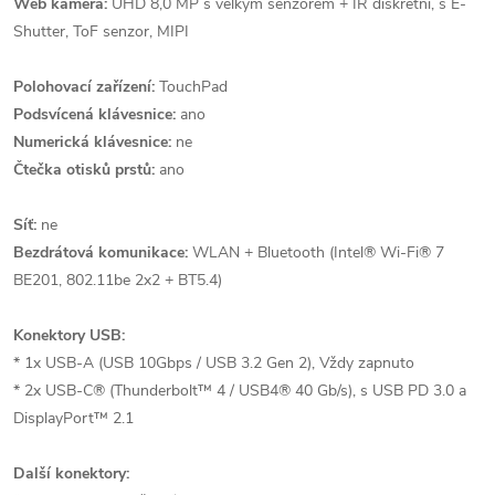
Web kamera:
UHD 8,0 MP s velkým senzorem + IR diskrétní, s E-
Shutter, ToF senzor, MIPI
Polohovací zařízení:
TouchPad
Podsvícená klávesnice:
ano
Numerická klávesnice:
ne
Čtečka otisků prstů:
ano
Síť:
ne
Bezdrátová komunikace:
WLAN + Bluetooth (Intel® Wi-Fi® 7
BE201, 802.11be 2x2 + BT5.4)
Konektory USB:
* 1x USB-A (USB 10Gbps / USB 3.2 Gen 2), Vždy zapnuto
* 2x USB-C® (Thunderbolt™ 4 / USB4® 40 Gb/s), s USB PD 3.0 a
DisplayPort™ 2.1
Další konektory: