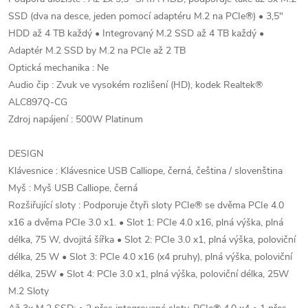
SSD (dva na desce, jeden pomocí adaptéru M.2 na PCIe®) • 3,5"
HDD až 4 TB každý • Integrovaný M.2 SSD až 4 TB každý •
Adaptér M.2 SSD by M.2 na PCIe až 2 TB
Optická mechanika : Ne
Audio čip : Zvuk ve vysokém rozlišení (HD), kodek Realtek®
ALC897Q-CG
Zdroj napájení : 500W Platinum
DESIGN
Klávesnice : Klávesnice USB Calliope, černá, čeština / slovenština
Myš : Myš USB Calliope, černá
Rozšiřující sloty : Podporuje čtyři sloty PCIe® se dvěma PCIe 4.0
x16 a dvěma PCIe 3.0 x1. • Slot 1: PCIe 4.0 x16, plná výška, plná
délka, 75 W, dvojitá šířka • Slot 2: PCIe 3.0 x1, plná výška, poloviční
délka, 25 W • Slot 3: PCIe 4.0 x16 (x4 pruhy), plná výška, poloviční
délka, 25W • Slot 4: PCIe 3.0 x1, plná výška, poloviční délka, 25W
M.2 Sloty