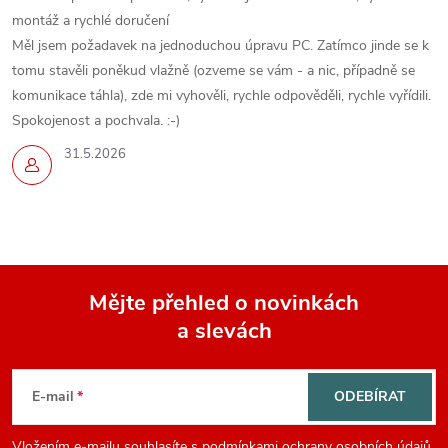
montáž a rychlé doručení
Měl jsem požadavek na jednoduchou úpravu PC. Zatímco jinde se k
tomu stavěli poněkud vlažně (ozveme se vám - a nic, případně se
komunikace táhla), zde mi vyhověli, rychle odpověděli, rychle vyřídili.
Spokojenost a pochvala. :-)
31.5.2026
Mějte přehled o novinkách
a slevách
Z
á
E-mail
ODEBÍRAT
Vložením e-mailu souhlasíte s
podmínkami ochrany osobních údajů