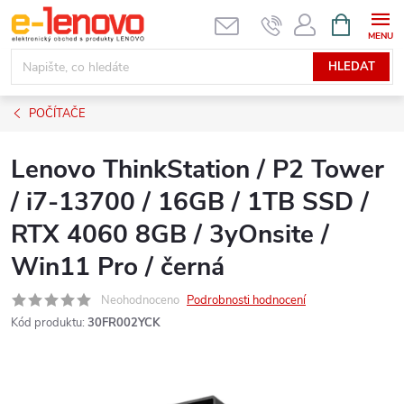
Přejít
NÁKUPNÍ
KOŠÍK
na
obsah
HLEDAT
POČÍTAČE
Lenovo ThinkStation / P2 Tower
/ i7-13700 / 16GB / 1TB SSD /
RTX 4060 8GB / 3yOnsite /
Win11 Pro / černá
Neohodnoceno
Podrobnosti hodnocení
Kód produktu:
30FR002YCK