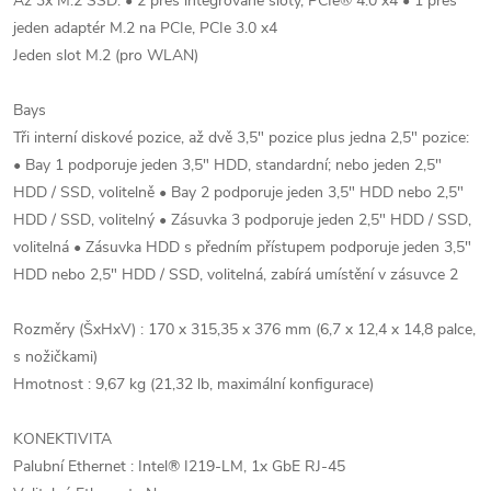
Až 3x M.2 SSD: • 2 přes integrované sloty, PCIe® 4.0 x4 • 1 přes
jeden adaptér M.2 na PCIe, PCIe 3.0 x4
Jeden slot M.2 (pro WLAN)
Bays
Tři interní diskové pozice, až dvě 3,5" pozice plus jedna 2,5" pozice:
• Bay 1 podporuje jeden 3,5" HDD, standardní; nebo jeden 2,5"
HDD / SSD, volitelně • Bay 2 podporuje jeden 3,5" HDD nebo 2,5"
HDD / SSD, volitelný • Zásuvka 3 podporuje jeden 2,5" HDD / SSD,
volitelná • Zásuvka HDD s předním přístupem podporuje jeden 3,5"
HDD nebo 2,5" HDD / SSD, volitelná, zabírá umístění v zásuvce 2
Rozměry (ŠxHxV) : 170 x 315,35 x 376 mm (6,7 x 12,4 x 14,8 palce,
s nožičkami)
Hmotnost : 9,67 kg (21,32 lb, maximální konfigurace)
KONEKTIVITA
Palubní Ethernet : Intel® I219-LM, 1x GbE RJ-45