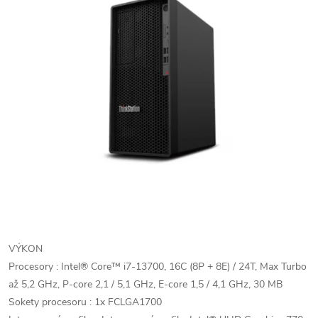
VÝKON
Procesory : Intel® Core™ i7-13700, 16C (8P + 8E) / 24T, Max Turbo
až 5,2 GHz, P-core 2,1 / 5,1 GHz, E-core 1,5 / 4,1 GHz, 30 MB
Sokety procesoru : 1x FCLGA1700