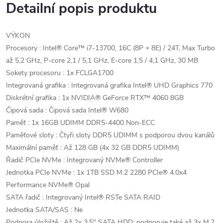
Detailní popis produktu
VÝKON
Procesory : Intel® Core™ i7-13700, 16C (8P + 8E) / 24T, Max Turbo
až 5,2 GHz, P-core 2,1 / 5,1 GHz, E-core 1,5 / 4,1 GHz, 30 MB
Sokety procesoru : 1x FCLGA1700
Integrovaná grafika : Integrovaná grafika Intel® UHD Graphics 770
Diskrétní grafika : 1x NVIDIA® GeForce RTX™ 4060 8GB
Čipová sada : Čipová sada Intel® W680
Paměť : 1x 16GB UDIMM DDR5-4400 Non-ECC
Paměťové sloty : Čtyři sloty DDR5 UDIMM s podporou dvou kanálů
Maximální paměť : Až 128 GB (4x 32 GB DDR5 UDIMM)
Řadič PCIe NVMe : Integrovaný NVMe® Controller
Jednotka PCIe NVMe : 1x 1TB SSD M.2 2280 PCIe® 4.0x4
Performance NVMe® Opal
SATA řadič : Integrovaný Intel® RSTe SATA RAID
Jednotka SATA/SAS : Ne
Podpora úložiště : Až 2x 3,5" SATA HDD; podporuje také až 3x M.2