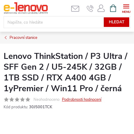
Přejít
NÁKUPNÍ
KOŠÍK
na
obsah
HLEDAT
Pracovní stanice
Lenovo ThinkStation / P3 Ultra /
SFF Gen 2 / U5-245K / 32GB /
1TB SSD / RTX A400 4GB /
1yPremier / Win11 Pro / černá
Neohodnoceno
Podrobnosti hodnocení
Kód produktu:
30J5001TCK