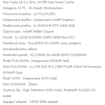
Max Turbo až 5,2 GHz, 24 MB Intel Smart Cache
Kategorie AI PC : AI-Ready Workstations
Procesorové patice : 1x FCLGA1851
Integrovaná grafika : Integrovaná Intel® Graphics
Dedikovaná grafika : 1x NVIDIA® RTX A400 4GB
Čipová sada : Intel® W880 Chipset
Paměť : 1x 32GB SODIMM DDR5-5600 Non-ECC
Paměťové sloty : Dva DDR5 SO-DIMM sloty, podpora
dvoukanálového režimu
Maximální paměť : Až 128GB (2x 64GB DDR5 CSODIMM)
Řadič PCIe NVMe : Integrovaný NVMe® řadič
Disk PCIe NVMe : 1x 1TB SSD M.2 2280 PCIe® 4.0x4 Performance
NVMe® Opal
Řadič SATA : Integrovaný SATA řadič
Disk SATA/SAS : Žádný
Zvukový čip : High Definition (HD) Audio, Realtek® ALC623-CG
kodek
Napájecí adaptér : 330W 90% adaptér