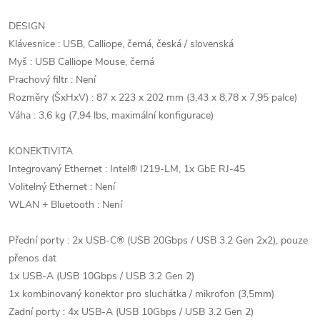
DESIGN
Klávesnice : USB, Calliope, černá, česká / slovenská
Myš : USB Calliope Mouse, černá
Prachový filtr : Není
Rozměry (ŠxHxV) : 87 x 223 x 202 mm (3,43 x 8,78 x 7,95 palce)
Váha : 3,6 kg (7,94 lbs, maximální konfigurace)
KONEKTIVITA
Integrovaný Ethernet : Intel® I219-LM, 1x GbE RJ-45
Volitelný Ethernet : Není
WLAN + Bluetooth : Není
Přední porty : 2x USB-C® (USB 20Gbps / USB 3.2 Gen 2x2), pouze
přenos dat
1x USB-A (USB 10Gbps / USB 3.2 Gen 2)
1x kombinovaný konektor pro sluchátka / mikrofon (3,5mm)
Zadní porty : 4x USB-A (USB 10Gbps / USB 3.2 Gen 2)