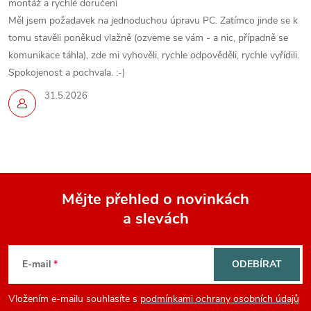
montáž a rychlé doručení
Měl jsem požadavek na jednoduchou úpravu PC. Zatímco jinde se k
tomu stavěli poněkud vlažně (ozveme se vám - a nic, případně se
komunikace táhla), zde mi vyhověli, rychle odpověděli, rychle vyřídili.
Spokojenost a pochvala. :-)
31.5.2026
Mějte přehled o novinkách
a slevách
Z
á
E-mail
ODEBÍRAT
p
Vložením e-mailu souhlasíte s
podmínkami ochrany osobních údajů