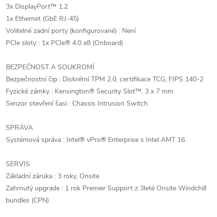
3x DisplayPort™ 1.2
1x Ethernet (GbE RJ-45)
Volitelné zadní porty (konfigurované) : Není
PCIe sloty : 1x PCIe® 4.0 x8 (Onboard)
BEZPEČNOST A SOUKROMÍ
Bezpečnostní čip : Diskrétní TPM 2.0, certifikace TCG, FIPS 140-2
Fyzické zámky : Kensington® Security Slot™, 3 x 7 mm
Senzor otevření šasi : Chassis Intrusion Switch
SPRÁVA
Systémová správa : Intel® vPro® Enterprise s Intel AMT 16
SERVIS
Základní záruka : 3 roky, Onsite
Zahrnutý upgrade : 1 rok Premier Support z 3leté Onsite Windchill
bundles (CPN)