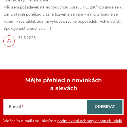
montáž a rychlé doručení
Měl jsem požadavek na jednoduchou úpravu PC. Zatímco jinde se k
tomu stavěli poněkud vlažně (ozveme se vám - a nic, případně se
komunikace táhla), zde mi vyhověli, rychle odpověděli, rychle vyřídili.
Spokojenost a pochvala. :-)
31.5.2026
Mějte přehled o novinkách
a slevách
Z
á
E-mail
ODEBÍRAT
p
Vložením e-mailu souhlasíte s
podmínkami ochrany osobních údajů