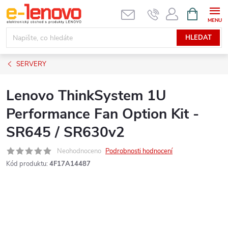
Přejít
NÁKUPNÍ
KOŠÍK
na
obsah
HLEDAT
SERVERY
Lenovo ThinkSystem 1U
Performance Fan Option Kit -
SR645 / SR630v2
Neohodnoceno
Podrobnosti hodnocení
Kód produktu:
4F17A14487