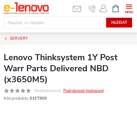
Přejít
NÁKUPNÍ
KOŠÍK
na
obsah
HLEDAT
SERVERY
Lenovo Thinksystem 1Y Post
Warr Parts Delivered NBD
(x3650M5)
Neohodnoceno
Podrobnosti hodnocení
Kód produktu:
01ET909