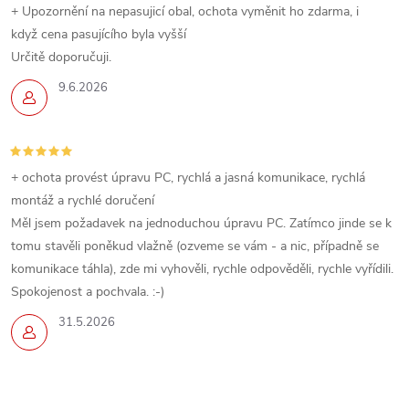
+ Upozornění na nepasujicí obal, ochota vyměnit ho zdarma, i
když cena pasujícího byla vyšší
Určitě doporučuji.
9.6.2026
+ ochota provést úpravu PC, rychlá a jasná komunikace, rychlá
montáž a rychlé doručení
Měl jsem požadavek na jednoduchou úpravu PC. Zatímco jinde se k
tomu stavěli poněkud vlažně (ozveme se vám - a nic, případně se
komunikace táhla), zde mi vyhověli, rychle odpověděli, rychle vyřídili.
Spokojenost a pochvala. :-)
31.5.2026