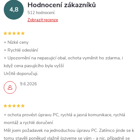
Hodnocení zákazníků
4,8
512 hodnocení
Zobrazit recenze
+ Nízké ceny
+ Rychlé odeslání
+ Upozornění na nepasujicí obal, ochota vyměnit ho zdarma, i
když cena pasujícího byla vyšší
Určitě doporučuji.
9.6.2026
+ ochota provést úpravu PC, rychlá a jasná komunikace, rychlá
montáž a rychlé doručení
Měl jsem požadavek na jednoduchou úpravu PC. Zatímco jinde se k
tomu stavěli poněkud vlažně (ozveme se vám - a nic, případně se