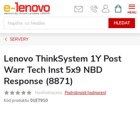
Přejít
NÁKUPNÍ
KOŠÍK
na
obsah
HLEDAT
SERVERY
Lenovo ThinkSystem 1Y Post
Warr Tech Inst 5x9 NBD
Response (8871)
Neohodnoceno
Podrobnosti hodnocení
Kód produktu:
01ET910