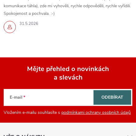
komunikace táhla), zde mi vyhověli, rychle odpověděli, rychle vyřídili.
Spokojenost a pochvala. :-)
31.5.2026
Mějte přehled o novinkách
a slevách
Z
á
E-mail
ODEBÍRAT
p
Vložením e-mailu souhlasíte s
podmínkami ochrany osobních údajů
a