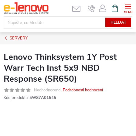
Přejít
NÁKUPNÍ
KOŠÍK
na
obsah
HLEDAT
SERVERY
Lenovo Thinksystem 1Y Post
Warr Tech Inst 5x9 NBD
Response (SR650)
Neohodnoceno
Podrobnosti hodnocení
Kód produktu:
5WS7A01545