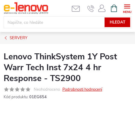
Přejít
NÁKUPNÍ
KOŠÍK
na
obsah
HLEDAT
SERVERY
Lenovo ThinkSystem 1Y Post
Warr Tech Inst 7x24 4 hr
Response - TS2900
Neohodnoceno
Podrobnosti hodnocení
Kód produktu:
01EG654