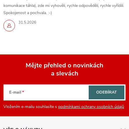
komunikace táhla), zde mi vyhověli, rychle odpověděli, rychle vyřídili.
Spokojenost a pochvala. :-)
31.5.2026
Mějte přehled o novinkách
a slevách
Z
á
E-mail
ODEBÍRAT
p
Vložením e-mailu souhlasíte s
podmínkami ochrany osobních údajů
a