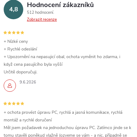
Hodnocení zákazníků
4,8
512 hodnocení
Zobrazit recenze
+ Nízké ceny
+ Rychlé odeslání
+ Upozornění na nepasujicí obal, ochota vyměnit ho zdarma, i
když cena pasujícího byla vyšší
Určitě doporučuji.
9.6.2026
+ ochota provést úpravu PC, rychlá a jasná komunikace, rychlá
montáž a rychlé doručení
Měl jsem požadavek na jednoduchou úpravu PC. Zatímco jinde se k
tomu stavěli poněkud vlažně (ozveme se vám - a nic, případně se