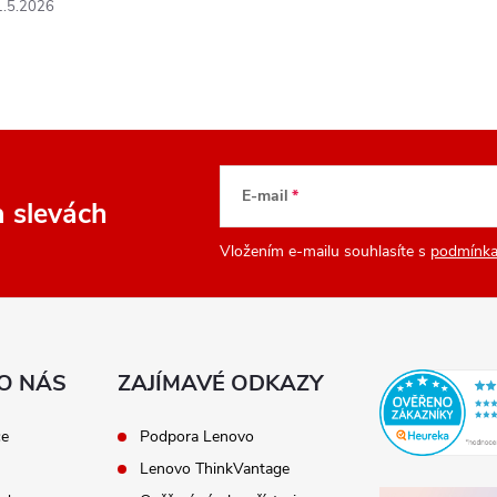
1.5.2026
E-mail
a slevách
Vložením e-mailu souhlasíte s
podmínka
O NÁS
ZAJÍMAVÉ ODKAZY
ce
Podpora Lenovo
Lenovo ThinkVantage