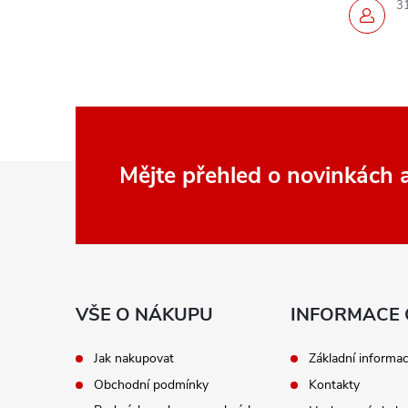
3
Z
Mějte přehled o novinkách
á
p
a
VŠE O NÁKUPU
INFORMACE 
t
Jak nakupovat
Základní informa
Obchodní podmínky
Kontakty