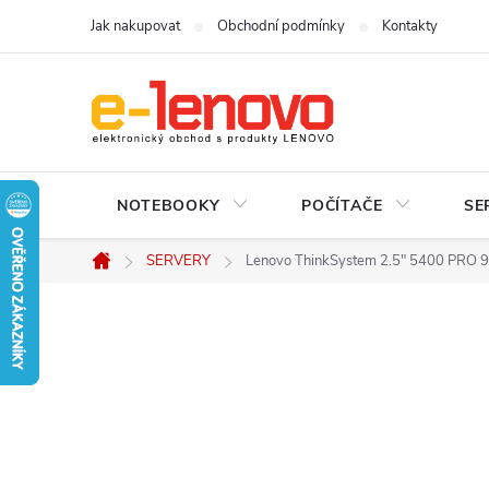
Přejít
Jak nakupovat
Obchodní podmínky
Kontakty
na
obsah
NOTEBOOKY
POČÍTAČE
SE
SERVERY
Lenovo ThinkSystem 2.5" 5400 PRO 
Domů