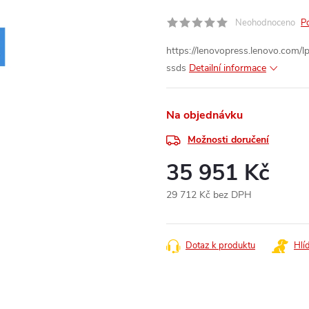
Neohodnoceno
P
https://lenovopress.lenovo.com/
ssds
Detailní informace
Na objednávku
Možnosti doručení
35 951 Kč
29 712 Kč bez DPH
Měrná
cena:
Dotaz k produktu
Hlí