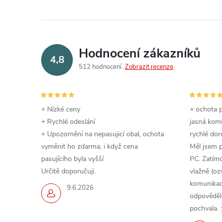
Hodnocení zákazníků
4,8
512 hodnocení
Zobrazit recenze
+ Nízké ceny
+ ochota p
+ Rychlé odeslání
jasná komu
+ Upozornění na nepasujicí obal, ochota
rychlé dor
vyměnit ho zdarma, i když cena
Měl jsem 
pasujícího byla vyšší
PC. Zatímc
Určitě doporučuji.
vlažně (oz
komunikace
9.6.2026
odpověděli,
pochvala. :