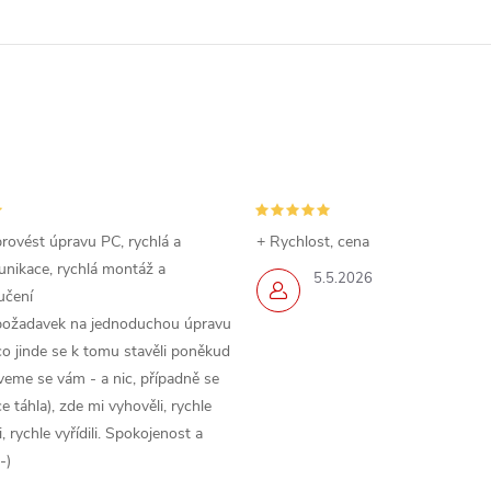
rovést úpravu PC, rychlá a
+ Rychlost, cena
nikace, rychlá montáž a
5.5.2026
učení
požadavek na jednoduchou úpravu
o jinde se k tomu stavěli poněkud
veme se vám - a nic, případně se
 táhla), zde mi vyhověli, rychle
 rychle vyřídili. Spokojenost a
-)