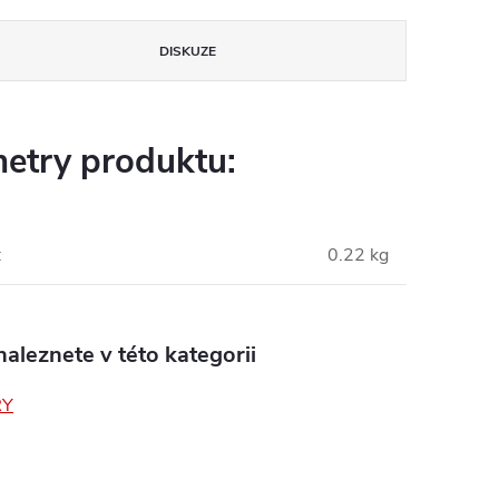
DISKUZE
etry produktu:
:
0.22 kg
aleznete v této kategorii
RY