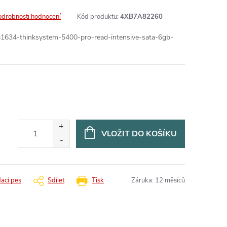
odrobnosti hodnocení
Kód produktu:
4XB7A82260
lp1634-thinksystem-5400-pro-read-intensive-sata-6gb-
VLOŽIT DO KOŠÍKU
dací pes
Sdílet
Tisk
Záruka
:
12 měsíců